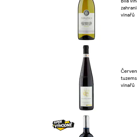
Bílá vín
zahran
vinařů
Červen
tuzems
vinařů