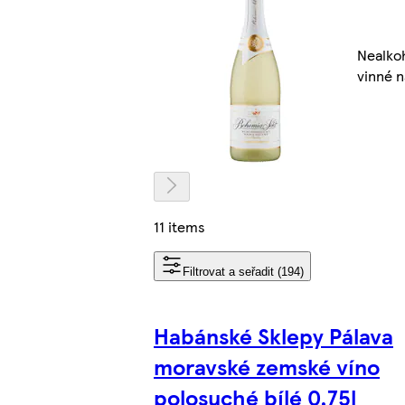
Nealko
vinné 
11 items
Filtrovat a seřadit (194)
Habánské Sklepy Pálava
moravské zemské víno
polosuché bílé 0,75l