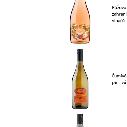
Růžová 
zahran
vinařů
Šumivá
perlivá