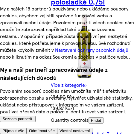
polosladké 0,75l
My a našich 18 partnerů používáme nebo ukládáme soubory
cookies, abychom zajistili správné fungování webu a
zpracovali osobní údaje. Povolením použití všech cookies nám
umožníte zobrazovat například také personalizovanou
reklamu. V opačném případě zůstanou aktivní jen nezbytné
cookies, které potřebujeme k provozu webu. Své rozhodnutí
můžete kdykoliv změnit v
Nastavení ochrany osobních údajů
nebo kliknutím na odkaz Soukromí a cookies v patičce webu.
My a naši partneři zpracováváme údaje z
následujících důvodů
Více z kategorie
Povolením souborů cookies nám umožníte měřit efektivitu
104,90 Kč
zobrazeného obsahu a reklamy, vytvářet uživatelské statistiky,
ukládat nebo přistupovat k informacím ve vašem zařízení,
139,87 Kč/l
používat přesná data o poloze a identifikovat vaše zařízení.
Quantity controls
Seznam partnerů.
Přidat
Přijmout vše
Odmítnout vše
Vlastní nastavení