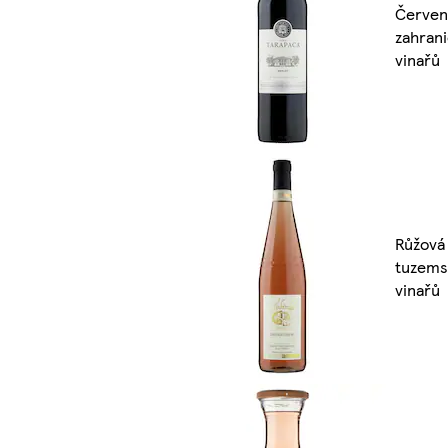
Červen
zahran
vinařů
Růžová 
tuzems
vinařů