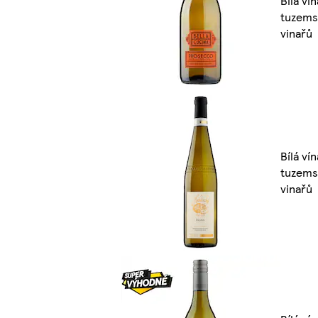
Bílá vín
tuzems
vinařů
Bílá vín
tuzems
vinařů