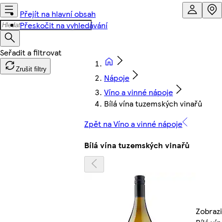
Přejít na hlavní obsah
Přeskočit na vyhledávání
Zrušit filtry
Nápoje
Víno a vinné nápoje
Bílá vína tuzemských vinařů
Zpět na Víno a vinné nápoje
Bílá vína tuzemských vinařů
Zobrazi