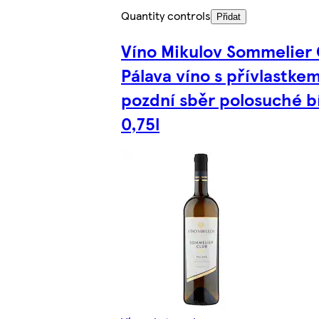
Quantity controls
Přidat
Víno Mikulov Sommelier 
Pálava víno s přívlastke
pozdní sběr polosuché b
0,75l