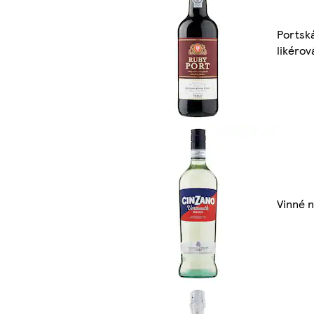
Portská
likérov
Vinné 