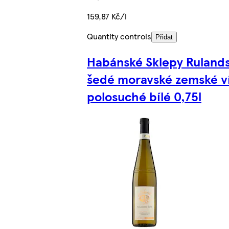
159,87 Kč/l
Quantity controls
Přidat
Habánské Sklepy Ruland
šedé moravské zemské v
polosuché bílé 0,75l