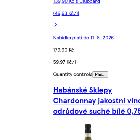
139,90 Kč s Clubcard
(46,63 Kč/l)
Nabídka platí do 11. 8. 2026
179,90 Kč
59,97 Kč/l
Quantity controls
Přidat
Habánské Sklepy
Chardonnay jakostní vín
odrůdové suché bílé 0,7