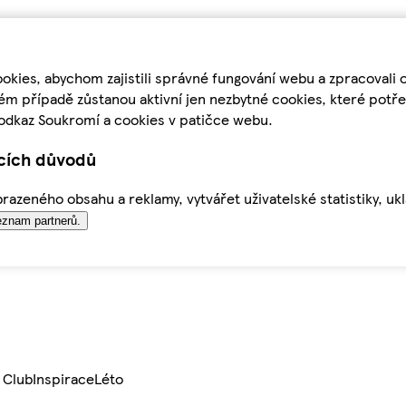
kies, abychom zajistili správné fungování webu a zpracovali 
ém případě zůstanou aktivní jen nezbytné cookies, které pot
odkaz Soukromí a cookies v patičce webu.
ících důvodů
azeného obsahu a reklamy, vytvářet uživatelské statistiky, uk
znam partnerů.
 Club
Inspirace
Léto