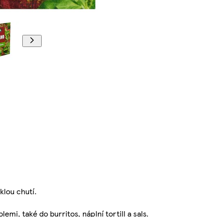
klou chutí.
mi, také do burritos, náplní tortill a sals.