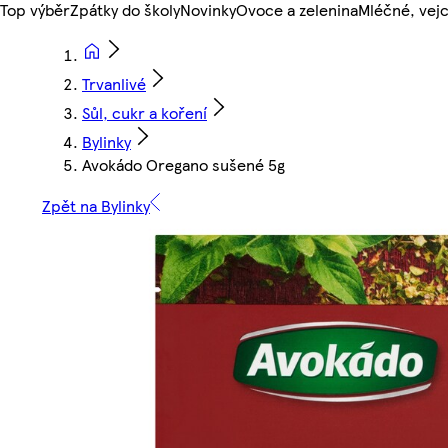
Top výběr
Zpátky do školy
Novinky
Ovoce a zelenina
Mléčné, vejc
Trvanlivé
Sůl, cukr a koření
Bylinky
Avokádo Oregano sušené 5g
Zpět na Bylinky