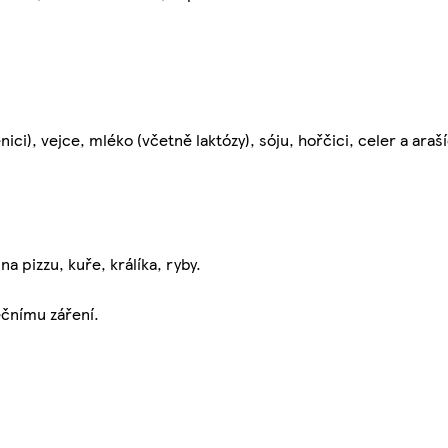
ci), vejce, mléko (včetně laktózy), sóju, hořčici, celer a araší
 pizzu, kuře, králíka, ryby.
čnímu záření.