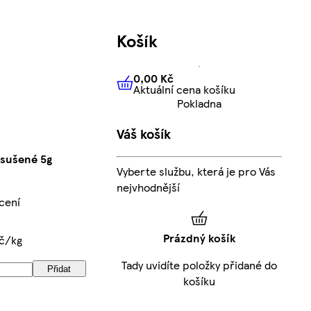
Košík
0,00 Kč
Aktuální cena košíku
0,00 Kč
Aktuální cena košíku
Pokladna
Váš košík
sušené 5g
Vyberte službu, která je pro Vás
nejvhodnější
cení
Prázdný košík
Kč/kg
Tady uvidíte položky přidané do
Přidat
košíku