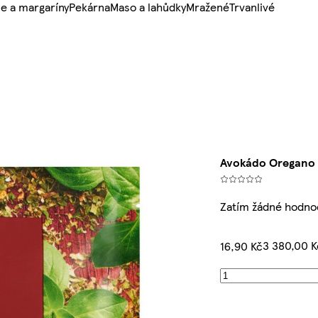
e a margaríny
Pekárna
Maso a lahůdky
Mražené
Trvanlivé
Avokádo Oregano 
Zatím žádné hodno
3 380,00 
16,90 Kč