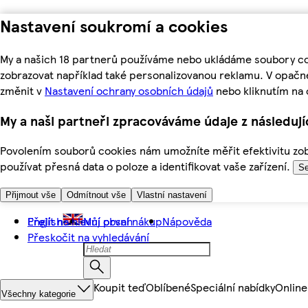
Nastavení soukromí a cookies
My a našich 18 partnerů používáme nebo ukládáme soubory coo
zobrazovat například také personalizovanou reklamu. V opačn
změnit v
Nastavení ochrany osobních údajů
nebo kliknutím na 
My a naši partneři zpracováváme údaje z následuj
Povolením souborů cookies nám umožníte měřit efektivitu zobr
používat přesná data o poloze a identifikovat vaše zařízení.
Se
Přijmout vše
Odmítnout vše
Vlastní nastavení
Přejít na hlavní obsah
English
Můj první nákup
Nápověda
Přeskočit na vyhledávání
Koupit teď
Oblíbené
Speciální nabídky
Online
Všechny kategorie