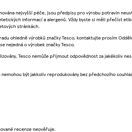
nována nejvyšší péče, jsou předpisy pro výrobu potravin neust
etetických informací a alergenů. Vždy byste si měli přečíst eti
etových stránkách.
 radu ohledně výrobků značky Tesco, kontaktujte prosím Odděl
se nejedná o výrobek značky Tesco.
ualizovány, Tesco nemůže přijmout odpovědnost za jakékoliv ne
a nemohou být jakkoliv reprodukovány bez předchozího souhla
ikované recenze neověřuje.