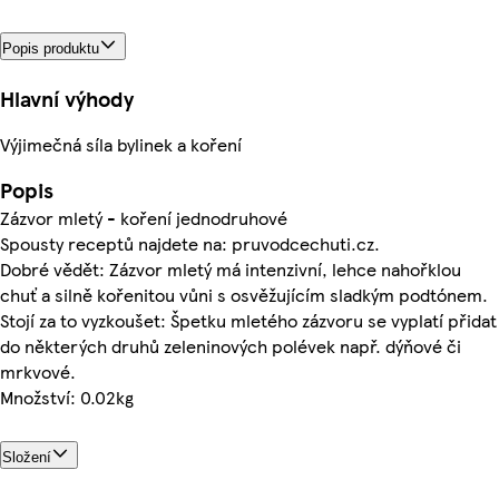
Popis produktu
Hlavní výhody
Výjimečná síla bylinek a koření
Popis
Zázvor mletý - koření jednodruhové
Spousty receptů najdete na: pruvodcechuti.cz.
Dobré vědět: Zázvor mletý má intenzivní, lehce nahořklou
chuť a silně kořenitou vůni s osvěžujícím sladkým podtónem.
Stojí za to vyzkoušet: Špetku mletého zázvoru se vyplatí přidat
do některých druhů zeleninových polévek např. dýňové či
mrkvové.
Množství: 0.02kg
Složení