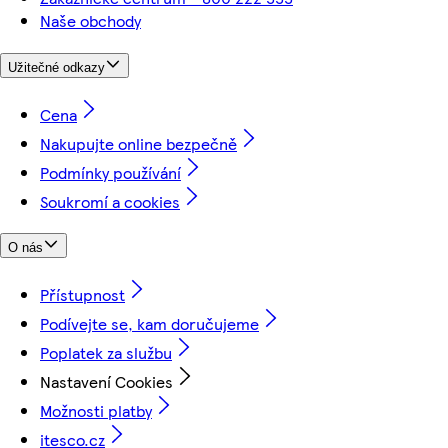
Naše obchody
Užitečné odkazy
Cena
Nakupujte online bezpečně
Podmínky používání
Soukromí a cookies
O nás
Přístupnost
Podívejte se, kam doručujeme
Poplatek za službu
Nastavení Cookies
Možnosti platby
itesco.cz