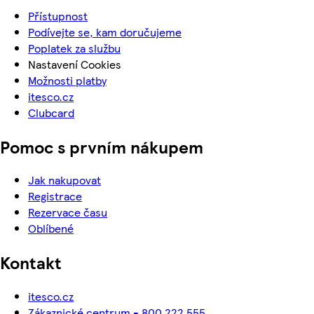
Přístupnost
Podívejte se, kam doručujeme
Poplatek za službu
Nastavení Cookies
Možnosti platby
itesco.cz
Clubcard
Pomoc s prvním nákupem
Jak nakupovat
Registrace
Rezervace času
Oblíbené
Kontakt
itesco.cz
Zákaznické centrum - 800 222 555