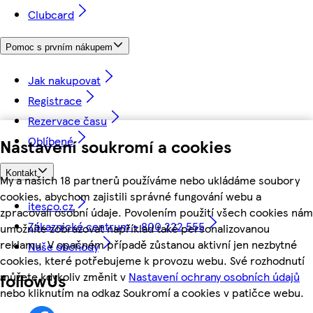
Clubcard
Pomoc s prvním nákupem
Jak nakupovat
Registrace
Rezervace času
Oblíbené
Nastavení soukromí a cookies
Kontakt
My a našich 18 partnerů používáme nebo ukládáme soubory
cookies, abychom zajistili správné fungování webu a
itesco.cz
zpracovali osobní údaje. Povolením použití všech cookies nám
Zákaznické centrum - 800 222 555
umožníte zobrazovat například také personalizovanou
reklamu. V opačném případě zůstanou aktivní jen nezbytné
Naše obchody
cookies, které potřebujeme k provozu webu. Své rozhodnutí
můžete kdykoliv změnit v
Nastavení ochrany osobních údajů
followUs
nebo kliknutím na odkaz Soukromí a cookies v patičce webu.