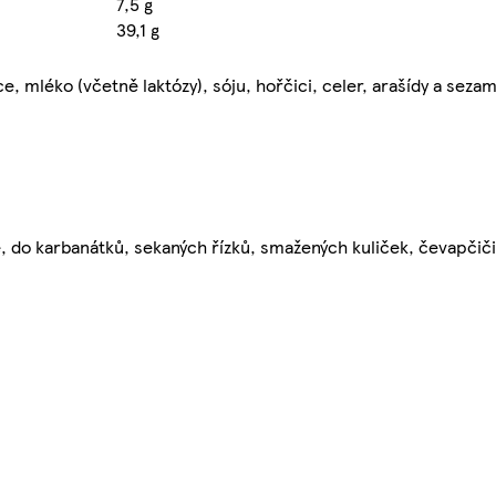
7,5 g
39,1 g
, mléko (včetně laktózy), sóju, hořčici, celer, arašídy a sezam
 do karbanátků, sekaných řízků, smažených kuliček, čevapčiči 