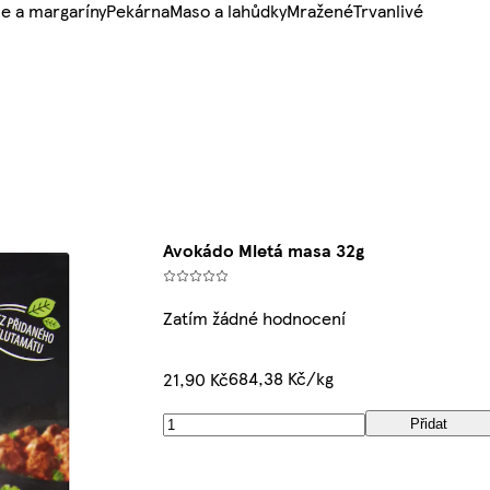
e a margaríny
Pekárna
Maso a lahůdky
Mražené
Trvanlivé
Avokádo Mletá masa 32g
Zatím žádné hodnocení
684,38 Kč/kg
21,90 Kč
Přidat