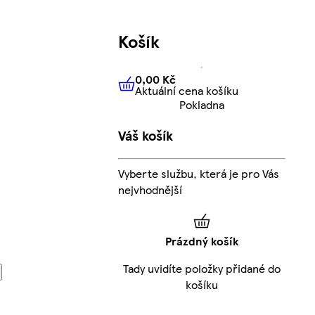
Košík
0,00 Kč
Aktuální cena košíku
0,00 Kč
Aktuální cena košíku
Pokladna
Váš košík
Vyberte službu, která je pro Vás
nejvhodnější
Prázdný košík
Tady uvidíte položky přidané do
košíku