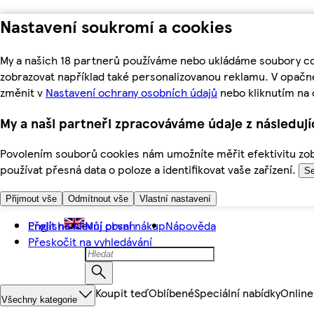
Nastavení soukromí a cookies
My a našich 18 partnerů používáme nebo ukládáme soubory coo
zobrazovat například také personalizovanou reklamu. V opačn
změnit v
Nastavení ochrany osobních údajů
nebo kliknutím na 
My a naši partneři zpracováváme údaje z následuj
Povolením souborů cookies nám umožníte měřit efektivitu zobr
používat přesná data o poloze a identifikovat vaše zařízení.
Se
Přijmout vše
Odmítnout vše
Vlastní nastavení
Přejít na hlavní obsah
English
Můj první nákup
Nápověda
Přeskočit na vyhledávání
Koupit teď
Oblíbené
Speciální nabídky
Online
Všechny kategorie