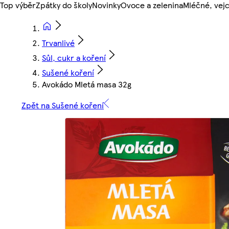
Top výběr
Zpátky do školy
Novinky
Ovoce a zelenina
Mléčné, vejc
Trvanlivé
Sůl, cukr a koření
Sušené koření
Avokádo Mletá masa 32g
Zpět na Sušené koření