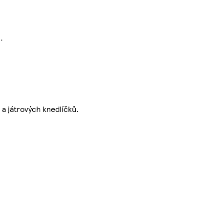
.
a játrových knedlíčků.