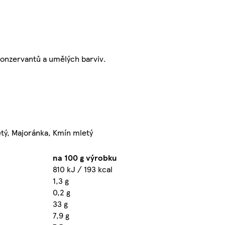
konzervantů a umělých barviv.
etý, Majoránka, Kmín mletý
na 100 g výrobku
810 kJ / 193 kcal
1,3 g
0,2 g
33 g
7,9 g