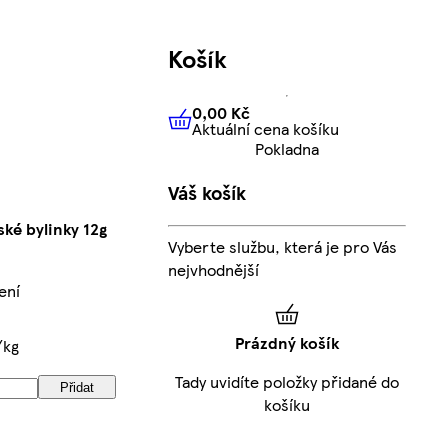
Košík
0,00 Kč
Aktuální cena košíku
0,00 Kč
Aktuální cena košíku
Pokladna
Váš košík
ké bylinky 12g
Vyberte službu, která je pro Vás
nejvhodnější
ení
Prázdný košík
/kg
Tady uvidíte položky přidané do
Přidat
košíku