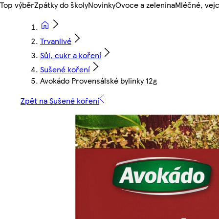
Top výběr
Zpátky do školy
Novinky
Ovoce a zelenina
Mléčné, vejc
Trvanlivé
Sůl, cukr a koření
Sušené koření
Avokádo Provensálské bylinky 12g
Zpět na Sušené koření