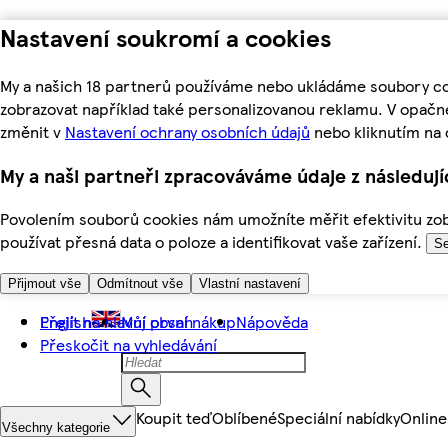
Nastavení soukromí a cookies
My a našich 18 partnerů používáme nebo ukládáme soubory coo
zobrazovat například také personalizovanou reklamu. V opačn
změnit v
Nastavení ochrany osobních údajů
nebo kliknutím na 
My a naši partneři zpracováváme údaje z následuj
Povolením souborů cookies nám umožníte měřit efektivitu zobr
používat přesná data o poloze a identifikovat vaše zařízení.
Se
Přijmout vše
Odmítnout vše
Vlastní nastavení
Přejít na hlavní obsah
English
Můj první nákup
Nápověda
Přeskočit na vyhledávání
Koupit teď
Oblíbené
Speciální nabídky
Online
Všechny kategorie