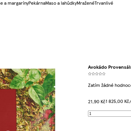
e a margaríny
Pekárna
Maso a lahůdky
Mražené
Trvanlivé
Avokádo Provensáls
Zatím žádné hodnoc
1 825,00 Kč
21,90 Kč