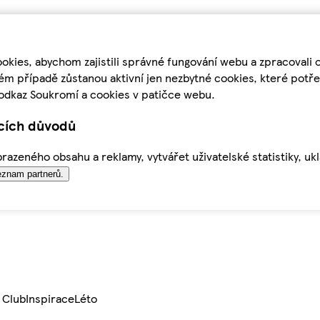
kies, abychom zajistili správné fungování webu a zpracovali 
ém případě zůstanou aktivní jen nezbytné cookies, které pot
odkaz Soukromí a cookies v patičce webu.
ících důvodů
azeného obsahu a reklamy, vytvářet uživatelské statistiky, uk
znam partnerů.
 Club
Inspirace
Léto