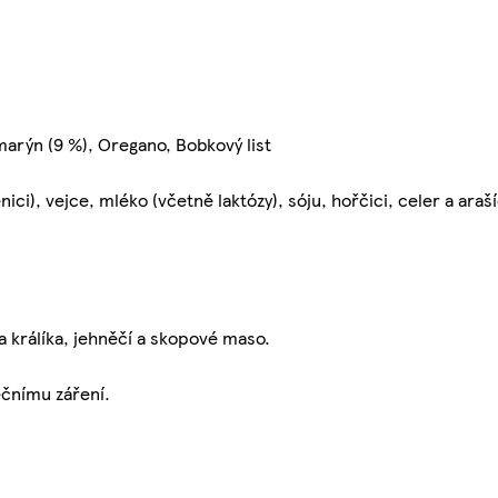
marýn (9 %), Oregano, Bobkový list
ci), vejce, mléko (včetně laktózy), sóju, hořčici, celer a araší
a králíka, jehněčí a skopové maso.
čnímu záření.