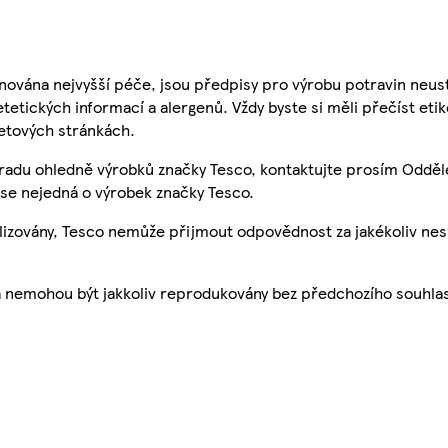
nována nejvyšší péče, jsou předpisy pro výrobu potravin neust
etetických informací a alergenů. Vždy byste si měli přečíst eti
etových stránkách.
 radu ohledně výrobků značky Tesco, kontaktujte prosím Odděl
se nejedná o výrobek značky Tesco.
ualizovány, Tesco nemůže přijmout odpovědnost za jakékoliv ne
a nemohou být jakkoliv reprodukovány bez předchozího souhla