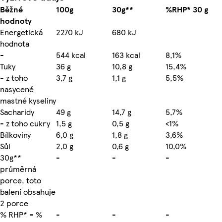
Běžné
100g
30g**
%RHP* 30 g
hodnoty
Energetická
2270 kJ
680 kJ
hodnota
-
544 kcal
163 kcal
8,1%
Tuky
36 g
10,8 g
15,4%
- z toho
3,7 g
1,1 g
5,5%
nasycené
mastné kyseliny
Sacharidy
49 g
14,7 g
5,7%
- z toho cukry
1,5 g
0,5 g
<1%
Bílkoviny
6,0 g
1,8 g
3,6%
Sůl
2,0 g
0,6 g
10,0%
30g**
-
-
-
průměrná
porce, toto
balení obsahuje
2 porce
% RHP* = %
-
-
-