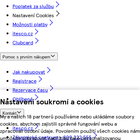
Poplatek za službu
Nastavení Cookies
Možnosti platby
itesco.cz
Clubcard
Pomoc s prvním nákupem
Jak nakupovat
Registrace
Rezervace času
Oblíbené
Nastavení soukromí a cookies
Kontakt
My a našich 18 partnerů používáme nebo ukládáme soubory
cookies, abychom zajistili správné fungování webu a
itesco.cz
zpracovali osobní údaje. Povolením použití všech cookies nám
Zákaznické centrum - 800 222 555
umožníte zobrazovat například také personalizovanou