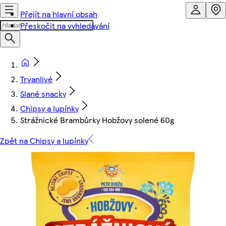
Přejít na hlavní obsah
Přeskočit na vyhledávání
Trvanlivé
Slané snacky
Chipsy a lupínky
Strážnické Brambůrky Hobžovy solené 60g
Zpět na Chipsy a lupínky