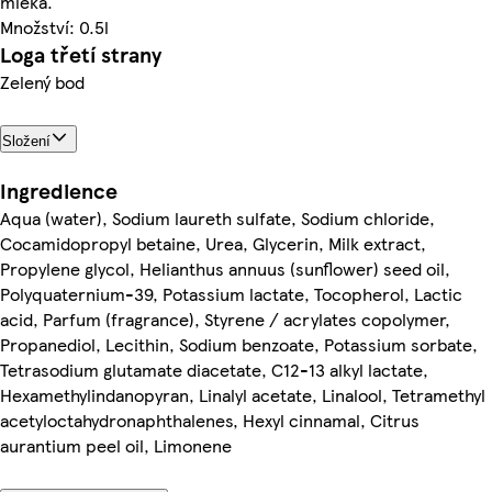
mléka.
Množství: 0.5l
Loga třetí strany
Zelený bod
Složení
Ingredience
Aqua (water), Sodium laureth sulfate, Sodium chloride,
Cocamidopropyl betaine, Urea, Glycerin, Milk extract,
Propylene glycol, Helianthus annuus (sunflower) seed oil,
Polyquaternium-39, Potassium lactate, Tocopherol, Lactic
acid, Parfum (fragrance), Styrene / acrylates copolymer,
Propanediol, Lecithin, Sodium benzoate, Potassium sorbate,
Tetrasodium glutamate diacetate, C12-13 alkyl lactate,
Hexamethylindanopyran, Linalyl acetate, Linalool, Tetramethyl
acetyloctahydronaphthalenes, Hexyl cinnamal, Citrus
aurantium peel oil, Limonene