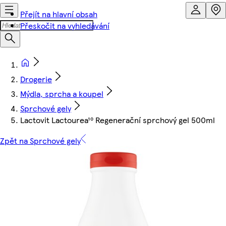
Přejít na hlavní obsah
Přeskočit na vyhledávání
Drogerie
Mýdla, sprcha a koupel
Sprchové gely
Lactovit Lactourea¹⁰ Regenerační sprchový gel 500ml
Zpět na Sprchové gely