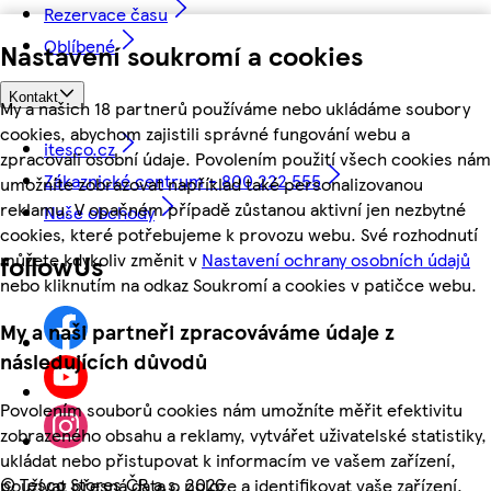
Rezervace času
Oblíbené
Nastavení soukromí a cookies
Kontakt
My a našich 18 partnerů používáme nebo ukládáme soubory
cookies, abychom zajistili správné fungování webu a
itesco.cz
zpracovali osobní údaje. Povolením použití všech cookies nám
Zákaznické centrum - 800 222 555
umožníte zobrazovat například také personalizovanou
reklamu. V opačném případě zůstanou aktivní jen nezbytné
Naše obchody
cookies, které potřebujeme k provozu webu. Své rozhodnutí
můžete kdykoliv změnit v
Nastavení ochrany osobních údajů
followUs
nebo kliknutím na odkaz Soukromí a cookies v patičce webu.
My a naši partneři zpracováváme údaje z
následujících důvodů
Povolením souborů cookies nám umožníte měřit efektivitu
zobrazeného obsahu a reklamy, vytvářet uživatelské statistiky,
ukládat nebo přistupovat k informacím ve vašem zařízení,
©
Tesco Stores ČR a.s. 2026
používat přesná data o poloze a identifikovat vaše zařízení.