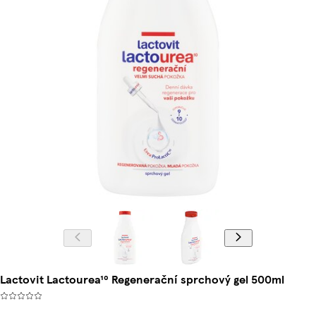
Lactovit Lactourea¹⁰ Regenerační sprchový gel 500ml