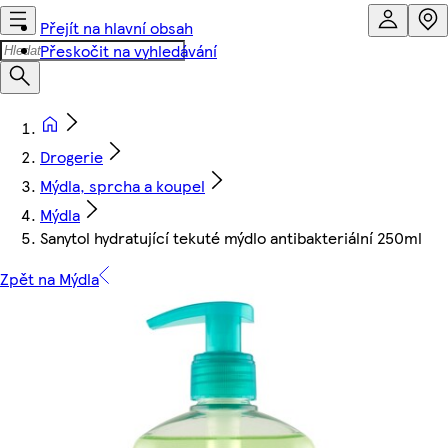
Přejít na hlavní obsah
Přeskočit na vyhledávání
Drogerie
Mýdla, sprcha a koupel
Mýdla
Sanytol hydratující tekuté mýdlo antibakteriální 250ml
Zpět na Mýdla