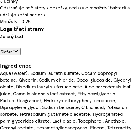
3 účinky
Odstraňuje nečistoty z pokožky, redukuje množství bakterií a
udržuje kožní bariéru.
Množství: 0.25l
Loga třetí strany
Zelený bod
Složení
Ingredience
Aqua (water), Sodium laureth sulfate, Cocamidopropyl
betaine, Glycerin, Sodium chloride, Coco-glucoside, Glyceryl
oleate, Disodium lauryl sulfosuccinate, Aloe barbadensis leaf
juice, Camelia sinensis leaf extract, Ethylhexylglycerin,
Parfum (fragrance), Hydroxymethoxyphenyl decanone,
Dipropylene glycol, Sodium benzoate, Citric acid, Potassium
sorbate, Tetrasodium glutamate diacetate, Hydrogenated
palm glycerides citrate, Lactic acid, Tocopherol, Anethole,
Geranyl acetate, Hexamethylindanopyran, Pinene, Tetramethyl