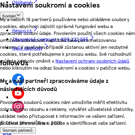
Oblíbené
Nastavení soukromí a cookies
Kontakt
My a našich 18 partnerů používáme nebo ukládáme soubory
cookies, abychom zajistili správné fungování webu a
itesco.cz
zpracovali osobní údaje. Povolením použití všech cookies nám
Zákaznické centrum - 800 222 555
umožníte zobrazovat například také personalizovanou
reklamu. V opačném případě zůstanou aktivní jen nezbytné
Naše obchody
cookies, které potřebujeme k provozu webu. Své rozhodnutí
můžete kdykoliv změnit v
Nastavení ochrany osobních údajů
followUs
nebo kliknutím na odkaz Soukromí a cookies v patičce webu.
My a naši partneři zpracováváme údaje z
následujících důvodů
Povolením souborů cookies nám umožníte měřit efektivitu
zobrazeného obsahu a reklamy, vytvářet uživatelské statistiky,
ukládat nebo přistupovat k informacím ve vašem zařízení,
©
Tesco Stores ČR a.s. 2026
používat přesná data o poloze a identifikovat vaše zařízení.
Seznam partnerů.