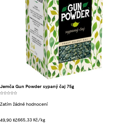
Jemča Gun Powder sypaný čaj 75g
Zatím žádné hodnocení
665,33 Kč/kg
49,90 Kč