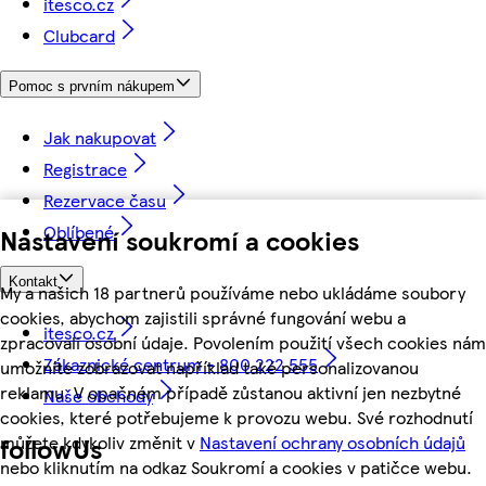
itesco.cz
Clubcard
Pomoc s prvním nákupem
Jak nakupovat
Registrace
Rezervace času
Oblíbené
Nastavení soukromí a cookies
Kontakt
My a našich 18 partnerů používáme nebo ukládáme soubory
cookies, abychom zajistili správné fungování webu a
itesco.cz
zpracovali osobní údaje. Povolením použití všech cookies nám
Zákaznické centrum - 800 222 555
umožníte zobrazovat například také personalizovanou
reklamu. V opačném případě zůstanou aktivní jen nezbytné
Naše obchody
cookies, které potřebujeme k provozu webu. Své rozhodnutí
můžete kdykoliv změnit v
Nastavení ochrany osobních údajů
followUs
nebo kliknutím na odkaz Soukromí a cookies v patičce webu.