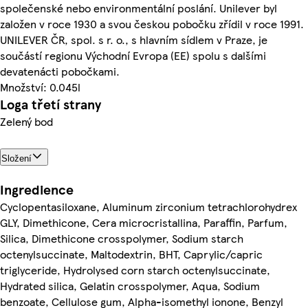
společenské nebo environmentální poslání. Unilever byl
založen v roce 1930 a svou českou pobočku zřídil v roce 1991.
UNILEVER ČR, spol. s r. o., s hlavním sídlem v Praze, je
součástí regionu Východní Evropa (EE) spolu s dalšími
devatenácti pobočkami.
Množství: 0.045l
Loga třetí strany
Zelený bod
Složení
Ingredience
Cyclopentasiloxane, Aluminum zirconium tetrachlorohydrex
GLY, Dimethicone, Cera microcristallina, Paraffin, Parfum,
Silica, Dimethicone crosspolymer, Sodium starch
octenylsuccinate, Maltodextrin, BHT, Caprylic/capric
triglyceride, Hydrolysed corn starch octenylsuccinate,
Hydrated silica, Gelatin crosspolymer, Aqua, Sodium
benzoate, Cellulose gum, Alpha-isomethyl ionone, Benzyl