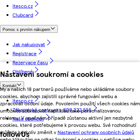
itesco.cz
Clubcard
Pomoc s prvním nákupem
Jak nakupovat
Registrace
Rezervace času
Oblíbené
Nastavení soukromí a cookies
Kontakt
My a našich 18 partnerů používáme nebo ukládáme soubory
cookies, abychom zajistili správné fungování webu a
itesco.cz
zpracovali osobní údaje. Povolením použití všech cookies nám
Zákaznické centrum - 800 222 555
umožníte zobrazovat například také personalizovanou
reklamu. V opačném případě zůstanou aktivní jen nezbytné
Naše obchody
cookies, které potřebujeme k provozu webu. Své rozhodnutí
můžete kdykoliv změnit v
Nastavení ochrany osobních údajů
followUs
nebo kliknutím na odkaz Soukromí a cookies v patičce webu.