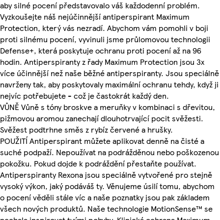
aby silné pocení představovalo váš každodenní problém.
Vyzkoušejte náš nejúčinnější antiperspirant Maximum
Protection, který vás nezradí. Abychom vám pomohli v boji
proti silnému pocení, vyvinuli jsme průlomovou technologii
Defense+, která poskytuje ochranu proti pocení až na 96
hodin. Antiperspiranty z řady Maximum Protection jsou 3x
více účinnější než naše běžné antiperspiranty. Jsou speciálně
navrženy tak, aby poskytovaly maximální ochranu tehdy, když ji
nejvíc potřebujete - což je častokrát každý den.
VŮNĚ Vůně s tóny broskve a meruňky v kombinaci s dřevitou,
pižmovou aromou zanechají dlouhotrvající pocit svěžesti.
Svěžest podtrhne směs z rybíz červené a hrušky.
POUŽITÍ Antiperspirant můžete aplikovat denně na čisté a
suché podpaží. Nepoužívat na podrážděnou nebo poškozenou
pokožku. Pokud dojde k podráždění přestaňte používat.
Antiperspiranty Rexona jsou speciálně vytvořené pro stejně
vysoký výkon, jaký podáváš ty. Věnujeme úsilí tomu, abychom
o pocení věděli stále víc a naše poznatky jsou pak základem
všech nových produktů. Naše technologie MotionSense™ se
nechala inspirovat tvými pohyby. Klinická ochrana Maximum