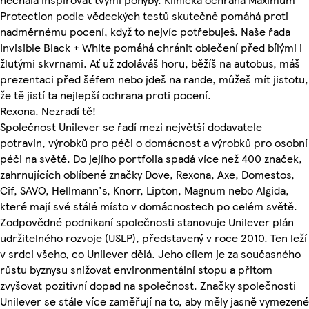
Protection podle vědeckých testů skutečně pomáhá proti
nadměrnému pocení, když to nejvíc potřebuješ. Naše řada
Invisible Black + White pomáhá chránit oblečení před bílými i
žlutými skvrnami. Ať už zdoláváš horu, běžíš na autobus, máš
prezentaci před šéfem nebo jdeš na rande, můžeš mít jistotu,
že tě jistí ta nejlepší ochrana proti pocení.
Rexona. Nezradí tě!
Společnost Unilever se řadí mezi největší dodavatele
potravin, výrobků pro péči o domácnost a výrobků pro osobní
péči na světě. Do jejího portfolia spadá více než 400 značek,
zahrnujících oblíbené značky Dove, Rexona, Axe, Domestos,
Cif, SAVO, Hellmann's, Knorr, Lipton, Magnum nebo Algida,
které mají své stálé místo v domácnostech po celém světě.
Zodpovědné podnikaní společnosti stanovuje Unilever plán
udržitelného rozvoje (USLP), představený v roce 2010. Ten leží
v srdci všeho, co Unilever dělá. Jeho cílem je za současného
růstu byznysu snižovat environmentální stopu a přitom
zvyšovat pozitivní dopad na společnost. Značky společnosti
Unilever se stále více zaměřují na to, aby měly jasně vymezené