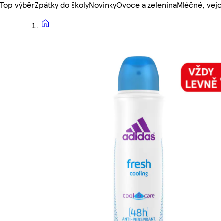
Top výběr
Zpátky do školy
Novinky
Ovoce a zelenina
Mléčné, vejc