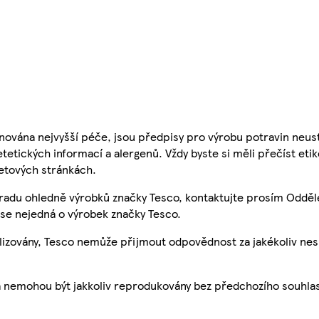
nována nejvyšší péče, jsou předpisy pro výrobu potravin neust
etetických informací a alergenů. Vždy byste si měli přečíst eti
etových stránkách.
 radu ohledně výrobků značky Tesco, kontaktujte prosím Odděl
se nejedná o výrobek značky Tesco.
ualizovány, Tesco nemůže přijmout odpovědnost za jakékoliv ne
a nemohou být jakkoliv reprodukovány bez předchozího souhla