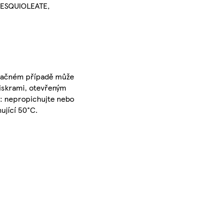
SESQUIOLEATE,
 opačném případě může
jiskrami, otevřeným
al: nepropichujte nebo
ující 50°C.