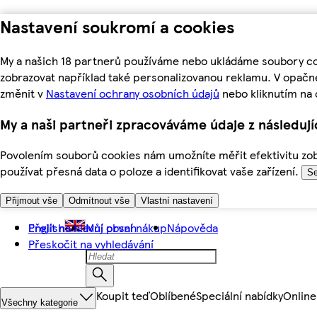
Nastavení soukromí a cookies
My a našich 18 partnerů používáme nebo ukládáme soubory coo
zobrazovat například také personalizovanou reklamu. V opačn
změnit v
Nastavení ochrany osobních údajů
nebo kliknutím na 
My a naši partneři zpracováváme údaje z následuj
Povolením souborů cookies nám umožníte měřit efektivitu zobr
používat přesná data o poloze a identifikovat vaše zařízení.
Se
Přijmout vše
Odmítnout vše
Vlastní nastavení
Přejít na hlavní obsah
English
Můj první nákup
Nápověda
Přeskočit na vyhledávání
Koupit teď
Oblíbené
Speciální nabídky
Online
Všechny kategorie