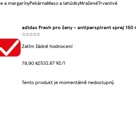
e a margaríny
Pekárna
Maso a lahůdky
Mražené
Trvanlivé
adidas Fresh pro ženy - antiperspirant sprej 150 
Zatím žádné hodnocení
532,67 Kč/l
79,90 Kč
Tento produkt je momentálně nedostupný.