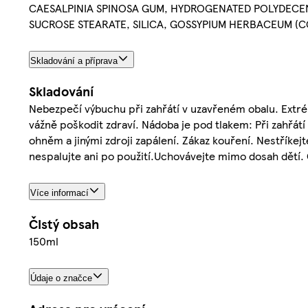
CAESALPINIA SPINOSA GUM, HYDROGENATED POLYDECEN
SUCROSE STEARATE, SILICA, GOSSYPIUM HERBACEUM (
Skladování a příprava
Skladování
Nebezpečí výbuchu při zahřátí v uzavřeném obalu. Extr
vážně poškodit zdraví. Nádoba je pod tlakem: Při zahřá
ohněm a jinými zdroji zapálení. Zákaz kouření. Nestříkej
nespalujte ani po použití.Uchovávejte mimo dosah dětí.
Více informací
Čistý obsah
150ml
Údaje o značce