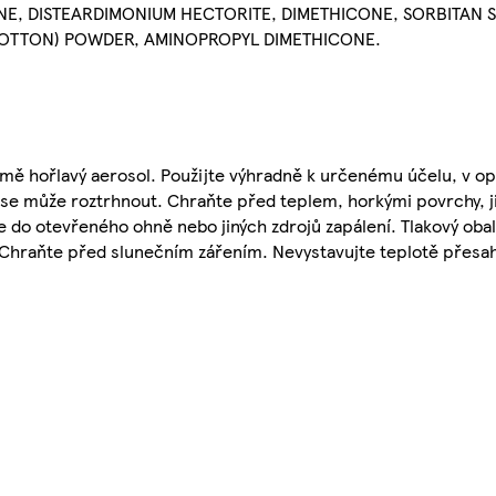
E, DISTEARDIMONIUM HECTORITE, DIMETHICONE, SORBITAN 
COTTON) POWDER, AMINOPROPYL DIMETHICONE.
émě hořlavý aerosol. Použijte výhradně k určenému účelu, v
tí se může roztrhnout. Chraňte před teplem, horkými povrchy, 
te do otevřeného ohně nebo jiných zdrojů zapálení. Tlakový ob
 Chraňte před slunečním zářením. Nevystavujte teplotě přesah