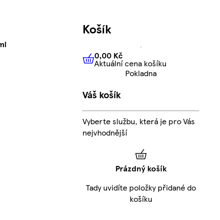
Košík
ml
0,00 Kč
Aktuální cena košíku
0,00 Kč
Aktuální cena košíku
Pokladna
Váš košík
Vyberte službu, která je pro Vás
nejvhodnější
Prázdný košík
Tady uvidíte položky přidané do
košíku