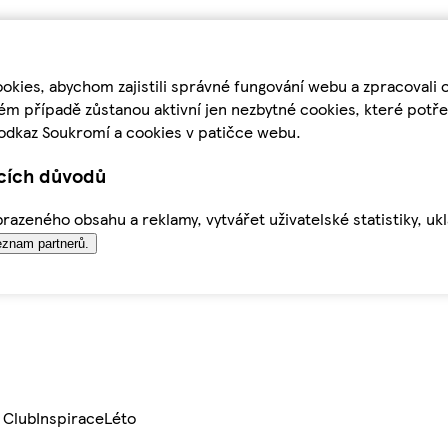
kies, abychom zajistili správné fungování webu a zpracovali 
ém případě zůstanou aktivní jen nezbytné cookies, které pot
odkaz Soukromí a cookies v patičce webu.
ících důvodů
azeného obsahu a reklamy, vytvářet uživatelské statistiky, uk
znam partnerů.
 Club
Inspirace
Léto