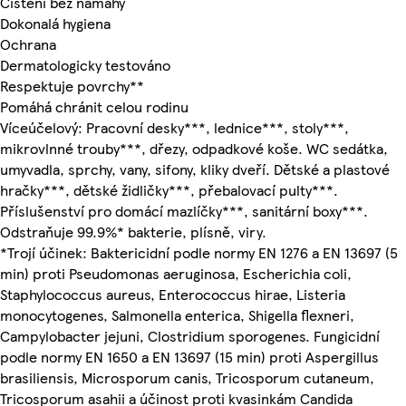
Čištění bez námahy
Dokonalá hygiena
Ochrana
Dermatologicky testováno
Respektuje povrchy**
Pomáhá chránit celou rodinu
Víceúčelový: Pracovní desky***, lednice***, stoly***,
mikrovlnné trouby***, dřezy, odpadkové koše. WC sedátka,
umyvadla, sprchy, vany, sifony, kliky dveří. Dětské a plastové
hračky***, dětské židličky***, přebalovací pulty***.
Příslušenství pro domácí mazlíčky***, sanitární boxy***.
Odstraňuje 99.9%* bakterie, plísně, viry.
*Trojí účinek: Baktericidní podle normy EN 1276 a EN 13697 (5
min) proti Pseudomonas aeruginosa, Escherichia coli,
Staphylococcus aureus, Enterococcus hirae, Listeria
monocytogenes, Salmonella enterica, Shigella flexneri,
Campylobacter jejuni, Clostridium sporogenes. Fungicidní
podle normy EN 1650 a EN 13697 (15 min) proti Aspergillus
brasiliensis, Microsporum canis, Tricosporum cutaneum,
Tricosporum asahii a účinost proti kvasinkám Candida