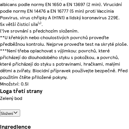
albicans podle normy EN 1650 a EN 13697 (2 min). Virucidní
podle normy EN 14476 a EN 16777 (5 min) proti Vaccinia
Poxvirus, virus chřipky A (H1N1) a lidský koronavirus 229E.
5x větší čisticí síla⁽¹⁾.
(¹)ve srovnání s předchozím složením.
**U křehkých nebo choulostivých povrchů proveďte
předběžnou kontrolu. Nejprve proveďte test na skryté ploše.
***Není třeba oplachovat s výjimkou: povrchů, které
přicházejí do dlouhodobého styku s pokožkou, a povrchů,
které přicházejí do styku s potravinami, hračkami, malými
dětmi a zvířaty. Biocidní přípravek používejte bezpečně. Před
použitím čtěte přiložené pokyny.
Množství: 0.5l
Loga třetí strany
Zelený bod
Složení
Ingredience