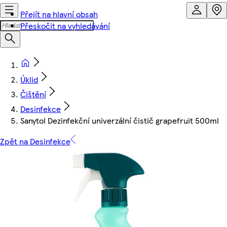
Přejít na hlavní obsah
Přeskočit na vyhledávání
Úklid
Čištění
Desinfekce
Sanytol Dezinfekční univerzální čistič grapefruit 500ml
Zpět na Desinfekce