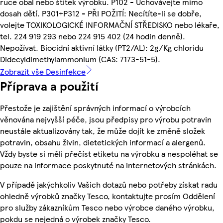
ruce obal nebo štítek výrobku. P102 - Uchovávejte mimo
dosah dětí. P301+P312 - PŘI POŽITÍ: Necítíte-li se dobře,
volejte TOXIKOLOGICKÉ INFORMAČNÍ STŘEDISKO nebo lékaře,
tel. 224 919 293 nebo 224 915 402 (24 hodin denně).
Nepožívat. Biocidní aktivní látky (PT2/AL): 2g/Kg chloridu
Didecyldimethylammonium (CAS: 7173-51-5).
Zobrazit vše Desinfekce
Příprava a použití
Přestože je zajištění správných informací o výrobcích
věnována nejvyšší péče, jsou předpisy pro výrobu potravin
neustále aktualizovány tak, že může dojít ke změně složek
potravin, obsahu živin, dietetických informací a alergenů.
Vždy byste si měli přečíst etiketu na výrobku a nespoléhat se
pouze na informace poskytnuté na internetových stránkách.
V případě jakýchkoliv Vašich dotazů nebo potřeby získat radu
ohledně výrobků značky Tesco, kontaktujte prosím Oddělení
pro služby zákazníkům Tesco nebo výrobce daného výrobku,
pokdu se nejedná o výrobek značky Tesco.