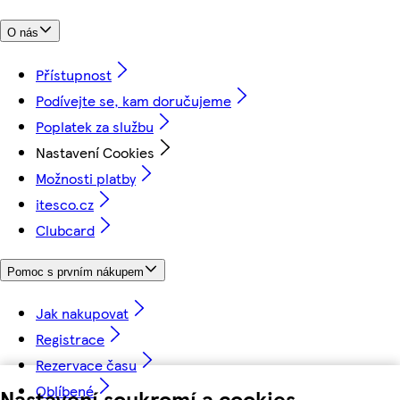
O nás
Přístupnost
Podívejte se, kam doručujeme
Poplatek za službu
Nastavení Cookies
Možnosti platby
itesco.cz
Clubcard
Pomoc s prvním nákupem
Jak nakupovat
Registrace
Rezervace času
Oblíbené
Nastavení soukromí a cookies