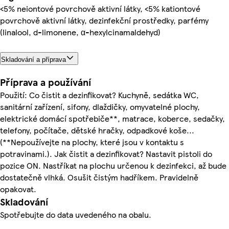
<5% neiontové povrchově aktivní látky, <5% kationtové
povrchově aktivní látky, dezinfekční prostředky, parfémy
(linalool, d-limonene, α-hexylcinamaldehyd)
Skladování a příprava
Příprava a používání
Použití: Co čistit a dezinfikovat? Kuchyně, sedátka WC,
sanitární zařízení, sifony, dlaždičky, omyvatelné plochy,
elektrické domácí spotřebiče**, matrace, koberce, sedačky,
telefony, počítače, dětské hračky, odpadkové koše...
(**Nepoužívejte na plochy, které jsou v kontaktu s
potravinami.). Jak čistit a dezinfikovat? Nastavit pistoli do
pozice ON. Nastříkat na plochu určenou k dezinfekci, až bude
dostatečně vlhká. Osušit čistým hadříkem. Pravidelně
opakovat.
Skladování
Spotřebujte do data uvedeného na obalu.