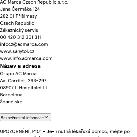
AC Marca Czech Republic s.r.o.
Jana Čermáka 124
282 01 Přišimasy
Czech Republic
Zákaznický servis
00 420 312 301 311
infocz@acmarca.com
www.sanytol.cz
www.info.acmarca.com
Název a adresa
Grupo AC Marca
Av. Carrilet, 293-297
08907 L'Hospitalet LI
Barcelona
Španělsko
Bezpečnostní informace
UPOZORNĚNÍ: P101 - Je-li nutná lékařská pomoc, mějte po