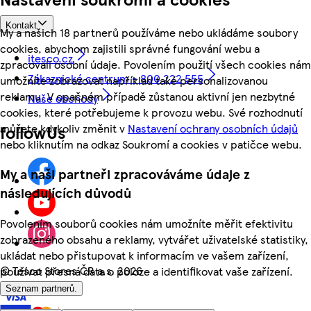
Kontakt
My a našich 18 partnerů používáme nebo ukládáme soubory
cookies, abychom zajistili správné fungování webu a
itesco.cz
zpracovali osobní údaje. Povolením použití všech cookies nám
Zákaznické centrum - 800 222 555
umožníte zobrazovat například také personalizovanou
reklamu. V opačném případě zůstanou aktivní jen nezbytné
Naše obchody
cookies, které potřebujeme k provozu webu. Své rozhodnutí
můžete kdykoliv změnit v
Nastavení ochrany osobních údajů
followUs
nebo kliknutím na odkaz Soukromí a cookies v patičce webu.
My a naši partneři zpracováváme údaje z
následujících důvodů
Povolením souborů cookies nám umožníte měřit efektivitu
zobrazeného obsahu a reklamy, vytvářet uživatelské statistiky,
ukládat nebo přistupovat k informacím ve vašem zařízení,
©
Tesco Stores ČR a.s. 2026
používat přesná data o poloze a identifikovat vaše zařízení.
Seznam partnerů.