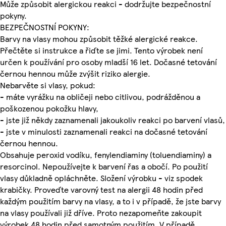
Může způsobit alergickou reakci - dodržujte bezpečnostní
pokyny.
BEZPEČNOSTNÍ POKYNY:
Barvy na vlasy mohou způsobit těžké alergické reakce.
Přečtěte si instrukce a řiďte se jimi. Tento výrobek není
určen k používání pro osoby mladší 16 let. Dočasné tetování
černou hennou může zvýšit riziko alergie.
Nebarvěte si vlasy, pokud:
- máte vyrážku na obličeji nebo citlivou, podrážděnou a
poškozenou pokožku hlavy,
- jste již někdy zaznamenali jakoukoliv reakci po barvení vlasů,
- jste v minulosti zaznamenali reakci na dočasné tetování
černou hennou.
Obsahuje peroxid vodíku, fenylendiaminy (toluendiaminy) a
resorcinol. Nepoužívejte k barvení řas a obočí. Po použití
vlasy důkladně opláchněte. Složení výrobku - viz spodek
krabičky. Proveďte varovný test na alergii 48 hodin před
každým použitím barvy na vlasy, a to i v případě, že jste barvy
na vlasy používali již dříve. Proto nezapomeňte zakoupit
výrobek 48 hodin před samotným použitím. V případě