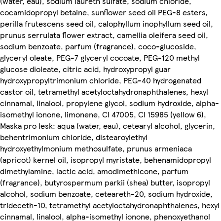
(water, eau), sodium laureth sulfate, sodium chloride,
cocamidopropyl betaine, sunflower seed oil PEG-8 esters,
perilla frutescens seed oil, calophyllum inophyllum seed oil,
prunus serrulata flower extract, camellia oleifera seed oil,
sodium benzoate, parfum (fragrance), coco-glucoside,
glyceryl oleate, PEG-7 glyceryl cocoate, PEG-120 methyl
glucose dioleate, citric acid, hydroxypropyl guar
hydroxypropyltrimonium chloride, PEG-40 hydrogenated
castor oil, tetramethyl acetyloctahydronaphthalenes, hexyl
cinnamal, linalool, propylene glycol, sodium hydroxide, alpha-
isomethyl ionone, limonene, CI 47005, CI 15985 (yellow 6),
Maska pro lesk: aqua (water, eau), cetearyl alcohol, glycerin,
behentrimonium chloride, distearoylethyl
hydroxyethylmonium methosulfate, prunus armeniaca
(apricot) kernel oil, isopropyl myristate, behenamidopropyl
dimethylamine, lactic acid, amodimethicone, parfum
(fragrance), butyrospermum parkii (shea) butter, isopropyl
alcohol, sodium benzoate, ceteareth-20, sodium hydroxide,
trideceth-10, tetramethyl acetyloctahydronaphthalenes, hexyl
cinnamal, linalool, alpha-isomethyl ionone, phenoxyethanol