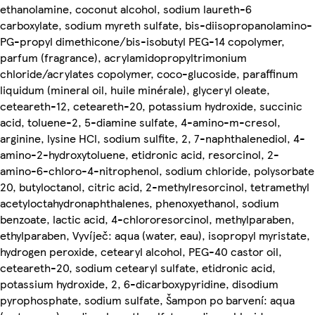
ethanolamine, coconut alcohol, sodium laureth-6
carboxylate, sodium myreth sulfate, bis-diisopropanolamino-
PG-propyl dimethicone/bis-isobutyl PEG-14 copolymer,
parfum (fragrance), acrylamidopropyltrimonium
chloride/acrylates copolymer, coco-glucoside, paraffinum
liquidum (mineral oil, huile minérale), glyceryl oleate,
ceteareth-12, ceteareth-20, potassium hydroxide, succinic
acid, toluene-2, 5-diamine sulfate, 4-amino-m-cresol,
arginine, lysine HCl, sodium sulfite, 2, 7-naphthalenediol, 4-
amino-2-hydroxytoluene, etidronic acid, resorcinol, 2-
amino-6-chloro-4-nitrophenol, sodium chloride, polysorbate
20, butyloctanol, citric acid, 2-methylresorcinol, tetramethyl
acetyloctahydronaphthalenes, phenoxyethanol, sodium
benzoate, lactic acid, 4-chlororesorcinol, methylparaben,
ethylparaben, Vyvíječ: aqua (water, eau), isopropyl myristate,
hydrogen peroxide, cetearyl alcohol, PEG-40 castor oil,
ceteareth-20, sodium cetearyl sulfate, etidronic acid,
potassium hydroxide, 2, 6-dicarboxypyridine, disodium
pyrophosphate, sodium sulfate, Šampon po barvení: aqua