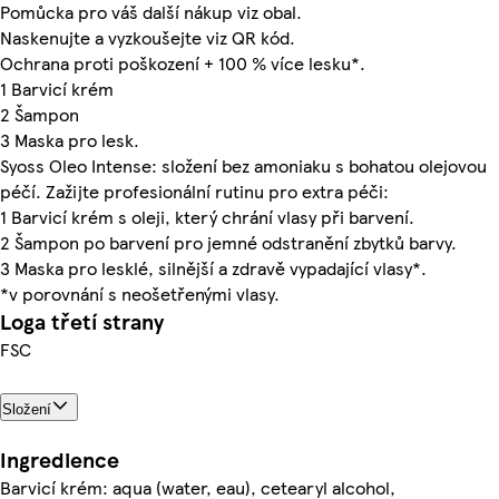
Pomůcka pro váš další nákup viz obal.
Naskenujte a vyzkoušejte viz QR kód.
Ochrana proti poškození + 100 % více lesku*.
1 Barvicí krém
2 Šampon
3 Maska pro lesk.
Syoss Oleo Intense: složení bez amoniaku s bohatou olejovou
péčí. Zažijte profesionální rutinu pro extra péči:
1 Barvicí krém s oleji, který chrání vlasy při barvení.
2 Šampon po barvení pro jemné odstranění zbytků barvy.
3 Maska pro lesklé, silnější a zdravě vypadající vlasy*.
*v porovnání s neošetřenými vlasy.
Loga třetí strany
FSC
Složení
Ingredience
Barvicí krém: aqua (water, eau), cetearyl alcohol,