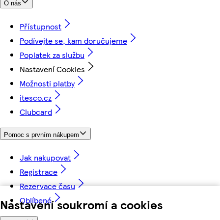
O nás
Přístupnost
Podívejte se, kam doručujeme
Poplatek za službu
Nastavení Cookies
Možnosti platby
itesco.cz
Clubcard
Pomoc s prvním nákupem
Jak nakupovat
Registrace
Rezervace času
Oblíbené
Nastavení soukromí a cookies