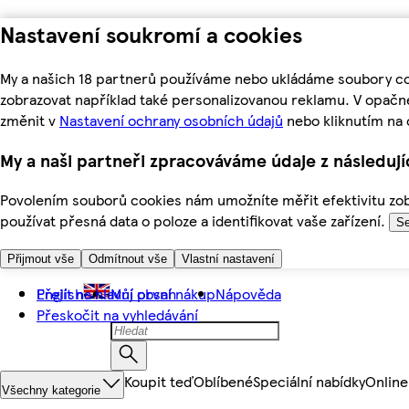
Nastavení soukromí a cookies
My a našich 18 partnerů používáme nebo ukládáme soubory coo
zobrazovat například také personalizovanou reklamu. V opačn
změnit v
Nastavení ochrany osobních údajů
nebo kliknutím na 
My a naši partneři zpracováváme údaje z následuj
Povolením souborů cookies nám umožníte měřit efektivitu zobr
používat přesná data o poloze a identifikovat vaše zařízení.
Se
Přijmout vše
Odmítnout vše
Vlastní nastavení
Přejít na hlavní obsah
English
Můj první nákup
Nápověda
Přeskočit na vyhledávání
Koupit teď
Oblíbené
Speciální nabídky
Online
Všechny kategorie