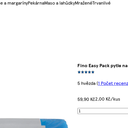
e a margaríny
Pekárna
Maso a lahůdky
Mražené
Trvanlivé
Fino Easy Pack pytle na
5 hvězda
(
1 Počet recenz
2,00 Kč/kus
59,90 Kč