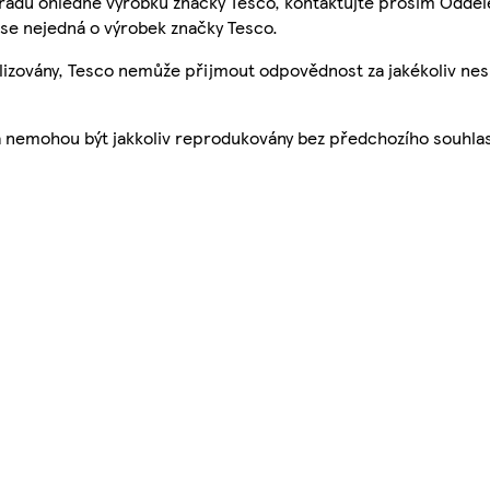
 radu ohledně výrobků značky Tesco, kontaktujte prosím Odděl
se nejedná o výrobek značky Tesco.
ualizovány, Tesco nemůže přijmout odpovědnost za jakékoliv ne
a nemohou být jakkoliv reprodukovány bez předchozího souhla