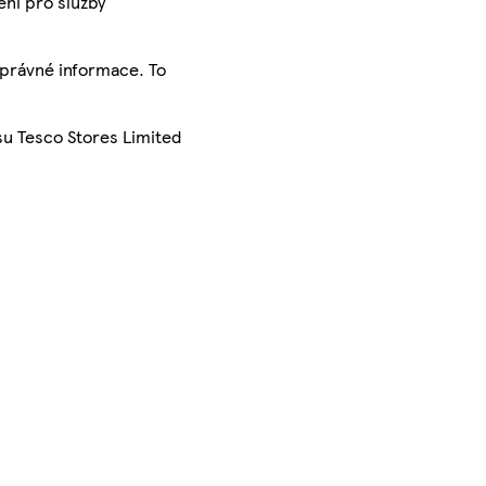
ení pro služby
správné informace. To
su Tesco Stores Limited