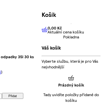
Košík
0,00 Kč
Aktuální cena košíku
0,00 Kč
Aktuální cena košíku
Pokladna
Váš košík
 odpadky 35l 30 ks
Vyberte službu, která je pro Vás
nejvhodnější
í
)
Prázdný košík
Tady uvidíte položky přidané do
Přidat
košíku