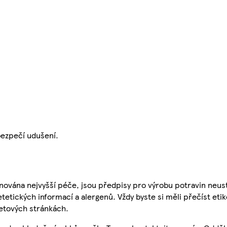
bezpečí udušení.
nována nejvyšší péče, jsou předpisy pro výrobu potravin neust
etetických informací a alergenů. Vždy byste si měli přečíst eti
etových stránkách.