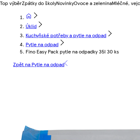
Top výběr
Zpátky do školy
Novinky
Ovoce a zelenina
Mléčné, vejc
Úklid
Kuchyňské potřeby a pytle na odpad
Pytle na odpad
Fino Easy Pack pytle na odpadky 35l 30 ks
Zpět na Pytle na odpad