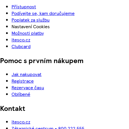
Přístupnost
Podívejte se, kam doručujeme
Poplatek za službu
Nastavení Cookies
Možnosti platby
itesco.cz
Clubcard
Pomoc s prvním nákupem
Jak nakupovat
Registrace
Rezervace času
Oblíbené
Kontakt
itesco.cz
Zákaznické centrum - 800 222 555