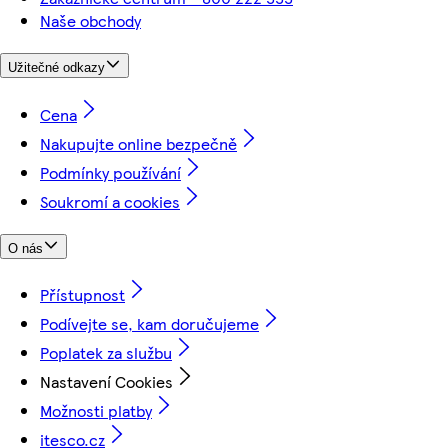
Naše obchody
Užitečné odkazy
Cena
Nakupujte online bezpečně
Podmínky používání
Soukromí a cookies
O nás
Přístupnost
Podívejte se, kam doručujeme
Poplatek za službu
Nastavení Cookies
Možnosti platby
itesco.cz