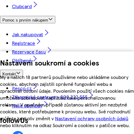
Clubcard
Pomoc s prvním nákupem
Jak nakupovat
Registrace
Rezervace času
Oblíbené
Nastavení soukromí a cookies
Kontakt
My a našich 18 partnerů používáme nebo ukládáme soubory
cookies, abychom zajistili správné fungování webu a
itesco.cz
zpracovali osobní údaje. Povolením použití všech cookies nám
Zákaznické centrum - 800 222 555
umožníte zobrazovat například také personalizovanou
reklamu. V opačném případě zůstanou aktivní jen nezbytné
Naše obchody
cookies, které potřebujeme k provozu webu. Své rozhodnutí
můžete kdykoliv změnit v
Nastavení ochrany osobních údajů
followUs
nebo kliknutím na odkaz Soukromí a cookies v patičce webu.