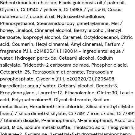
Behentrimonium chloride, Elaeis guineensis oil / palm oil,
Glycerin, Ci 19140 / yellow 5, Ci 15985 / yellow 6, Cocos
nucifera oil / coconut oil, Hydroxyethylcellulose,
Phenoxyethanol, Stearamidopropyl dimethylamine, Mel /
honey, Linalool, Cinnamyl alcohol, Benzyl alcohol, Benzyl
benzoate, Isopropyl alcohol, Caramel, Octyldodecanol, Citric
acid, Coumarin, Hexyl cinnamal, Amyl cinnamal, Parfum /
fragrance (f.i.l. c214805/1).|1190014 - ingredients: aqua /
water, Hydrogen peroxide, Cetearyl alcohol, Sodium
salicylate, Trideceth-2 carboxamide mea, Phosphoric acid,
Ceteareth-25, Tetrasodium etidronate, Tetrasodium
pyrophosphate, Glycerin (f.i.l. c202320/2).|1206498 -
ingredients: aqua / water, Cetearyl alcohol, Deceth-3,
Propylene glycol, Laureth-12, Ethanolamine, Oleth-30, Lauric
acid, Polyquaternium-6, Glycol distearate, Sodium
metasilicate, Hexadimethrine chloride, Silica dimethyl silylate
[nano] / silica dimethyl silylate, Ci 77491 / iron oxides, Ci 77891
/ titanium dioxide, P-aminophenol, M-aminophenol, Ascorbic
acid, Mica, Sodium metabisulfite, Thiolactic acid, Thioglycerin,
Toluene-2, 5-diamine, 2-methyl-5-hydroxyethylaminophenol,