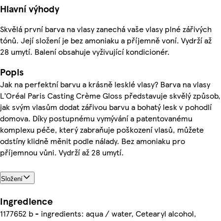
Hlavní výhody
Skvělá první barva na vlasy zanechá vaše vlasy plné zářivých
tónů. Její složení je bez amoniaku a příjemně voní. Vydrží až
28 umytí. Balení obsahuje vyživující kondicionér.
Popis
Jak na perfektní barvu a krásně lesklé vlasy? Barva na vlasy
L’Oréal Paris Casting Crème Gloss představuje skvělý způsob,
jak svým vlasům dodat zářivou barvu a bohatý lesk v pohodlí
domova. Díky postupnému vymývání a patentovanému
komplexu péče, který zabraňuje poškození vlasů, můžete
odstíny klidně měnit podle nálady. Bez amoniaku pro
příjemnou vůni. Vydrží až 28 umytí.
Složení
Ingredience
1177652 b - ingredients: aqua / water, Cetearyl alcohol,