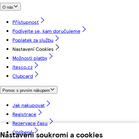
O nás
Přístupnost
Podívejte se, kam doručujeme
Poplatek za službu
Nastavení Cookies
Možnosti platby
itesco.cz
Clubcard
Pomoc s prvním nákupem
Jak nakupovat
Registrace
Rezervace času
Oblíbené
Nastavení soukromí a cookies