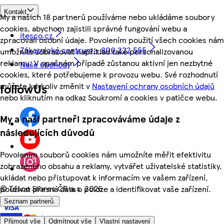
Kontakt
My a našich 18 partnerů používáme nebo ukládáme soubory
cookies, abychom zajistili správné fungování webu a
itesco.cz
zpracovali osobní údaje. Povolením použití všech cookies nám
Zákaznické centrum - 800 222 555
umožníte zobrazovat například také personalizovanou
reklamu. V opačném případě zůstanou aktivní jen nezbytné
Naše obchody
cookies, které potřebujeme k provozu webu. Své rozhodnutí
můžete kdykoliv změnit v
Nastavení ochrany osobních údajů
followUs
nebo kliknutím na odkaz Soukromí a cookies v patičce webu.
My a naši partneři zpracováváme údaje z
následujících důvodů
Povolením souborů cookies nám umožníte měřit efektivitu
zobrazeného obsahu a reklamy, vytvářet uživatelské statistiky,
ukládat nebo přistupovat k informacím ve vašem zařízení,
©
Tesco Stores ČR a.s. 2026
používat přesná data o poloze a identifikovat vaše zařízení.
Seznam partnerů.
Přijmout vše
Odmítnout vše
Vlastní nastavení