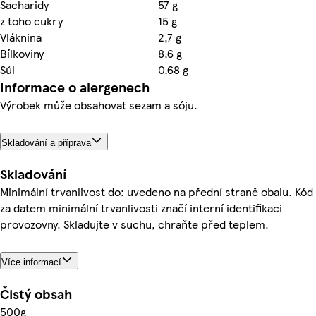
Sacharidy
57 g
z toho cukry
15 g
Vláknina
2,7 g
Bílkoviny
8,6 g
Sůl
0,68 g
Informace o alergenech
Výrobek může obsahovat sezam a sóju.
Skladování a příprava
Skladování
Minimální trvanlivost do: uvedeno na přední straně obalu. Kód
za datem minimální trvanlivosti značí interní identifikaci
provozovny. Skladujte v suchu, chraňte před teplem.
Více informací
Čistý obsah
500g