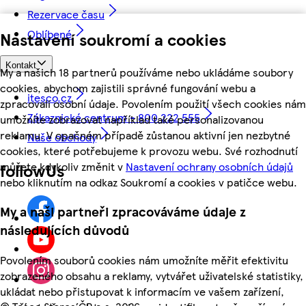
Rezervace času
Oblíbené
Nastavení soukromí a cookies
Kontakt
My a našich 18 partnerů používáme nebo ukládáme soubory
cookies, abychom zajistili správné fungování webu a
itesco.cz
zpracovali osobní údaje. Povolením použití všech cookies nám
Zákaznické centrum - 800 222 555
umožníte zobrazovat například také personalizovanou
reklamu. V opačném případě zůstanou aktivní jen nezbytné
Naše obchody
cookies, které potřebujeme k provozu webu. Své rozhodnutí
můžete kdykoliv změnit v
Nastavení ochrany osobních údajů
followUs
nebo kliknutím na odkaz Soukromí a cookies v patičce webu.
My a naši partneři zpracováváme údaje z
následujících důvodů
Povolením souborů cookies nám umožníte měřit efektivitu
zobrazeného obsahu a reklamy, vytvářet uživatelské statistiky,
ukládat nebo přistupovat k informacím ve vašem zařízení,