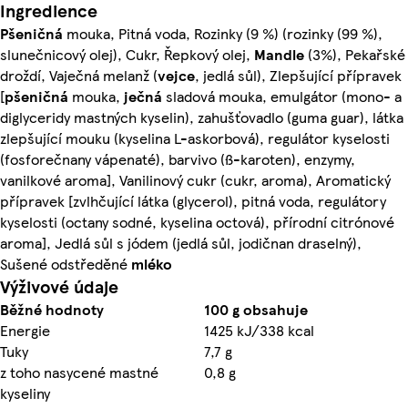
Ingredience
Pšeničná
mouka, Pitná voda, Rozinky (9 %) (rozinky (99 %),
slunečnicový olej), Cukr, Řepkový olej,
Mandle
(3%), Pekařské
droždí, Vaječná melanž (
vejce
, jedlá sůl), Zlepšující přípravek
[
pšeničná
mouka,
ječná
sladová mouka, emulgátor (mono- a
diglyceridy mastných kyselin), zahušťovadlo (guma guar), látka
zlepšující mouku (kyselina L-askorbová), regulátor kyselosti
(fosforečnany vápenaté), barvivo (ß-karoten), enzymy,
vanilkové aroma], Vanilinový cukr (cukr, aroma), Aromatický
přípravek [zvlhčující látka (glycerol), pitná voda, regulátory
kyselosti (octany sodné, kyselina octová), přírodní citrónové
aroma], Jedlá sůl s jódem (jedlá sůl, jodičnan draselný),
Sušené odstředěné
mléko
Výživové údaje
Běžné hodnoty
100 g obsahuje
Energie
1425 kJ/338 kcal
Tuky
7,7 g
z toho nasycené mastné
0,8 g
kyseliny