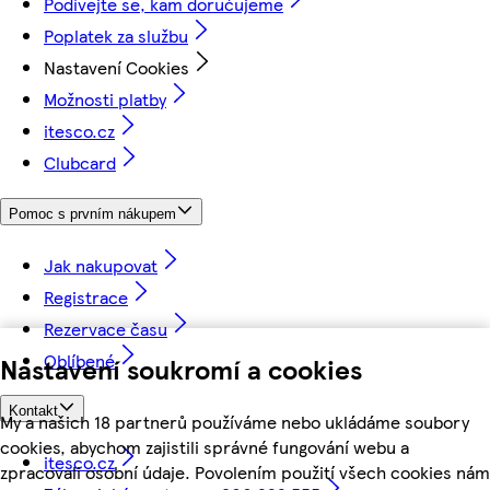
Podívejte se, kam doručujeme
Poplatek za službu
Nastavení Cookies
Možnosti platby
itesco.cz
Clubcard
Pomoc s prvním nákupem
Jak nakupovat
Registrace
Rezervace času
Oblíbené
Nastavení soukromí a cookies
Kontakt
My a našich 18 partnerů používáme nebo ukládáme soubory
cookies, abychom zajistili správné fungování webu a
itesco.cz
zpracovali osobní údaje. Povolením použití všech cookies nám