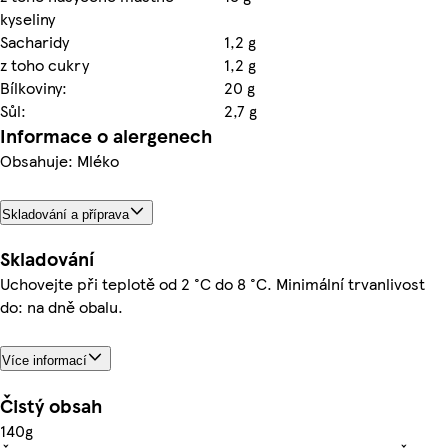
kyseliny
Sacharidy
1,2 g
z toho cukry
1,2 g
Bílkoviny:
20 g
Sůl:
2,7 g
Informace o alergenech
Obsahuje: Mléko
Skladování a příprava
Skladování
Uchovejte při teplotě od 2 °C do 8 °C. Minimální trvanlivost
do: na dně obalu.
Více informací
Čistý obsah
140g