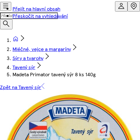
Přejít na hlavní obsah
Přeskočit na vyhledávání
Mléčné, vejce a margaríny
Sýry a tvarohy
Tavený sýr
Madeta Primator tavený sýr 8 ks 140g
Zpět na Tavený sýr