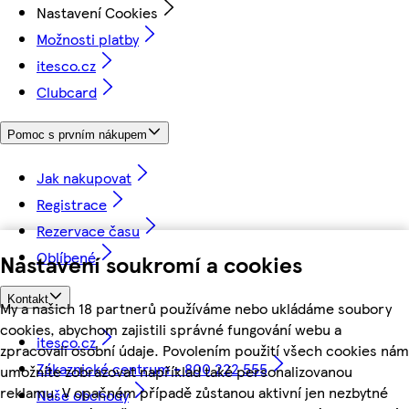
Nastavení Cookies
Možnosti platby
itesco.cz
Clubcard
Pomoc s prvním nákupem
Jak nakupovat
Registrace
Rezervace času
Oblíbené
Nastavení soukromí a cookies
Kontakt
My a našich 18 partnerů používáme nebo ukládáme soubory
cookies, abychom zajistili správné fungování webu a
itesco.cz
zpracovali osobní údaje. Povolením použití všech cookies nám
Zákaznické centrum - 800 222 555
umožníte zobrazovat například také personalizovanou
reklamu. V opačném případě zůstanou aktivní jen nezbytné
Naše obchody