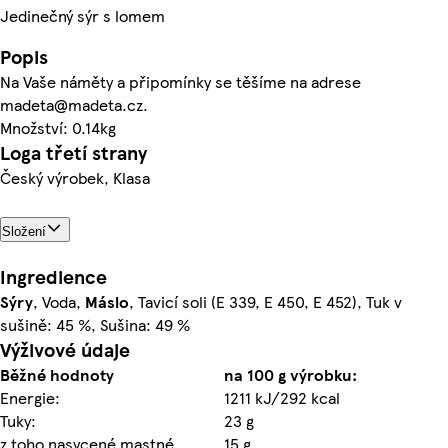
Jedinečný sýr s lomem
Popis
Na Vaše náměty a připomínky se těšíme na adrese
madeta@madeta.cz.
Množství: 0.14kg
Loga třetí strany
Český výrobek, Klasa
Složení
Ingredience
Sýry
, Voda,
Máslo
, Tavicí soli (E 339, E 450, E 452), Tuk v
sušině: 45 %, Sušina: 49 %
Výživové údaje
Běžné hodnoty
na 100 g výrobku:
Energie:
1211 kJ/292 kcal
Tuky:
23 g
z toho nasycené mastné
15 g