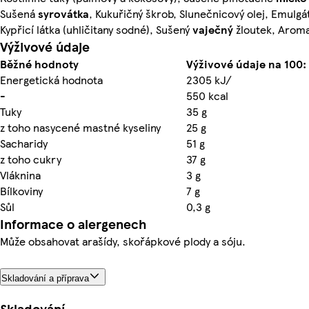
Sušená
syrovátka
, Kukuřičný škrob, Slunečnicový olej, Emulgáto
Kypřicí látka (uhličitany sodné), Sušený
vaječný
žloutek, Arom
Výživové údaje
Běžné hodnoty
Výživové údaje na 100:
Energetická hodnota
2305 kJ/
-
550 kcal
Tuky
35 g
z toho nasycené mastné kyseliny
25 g
Sacharidy
51 g
z toho cukry
37 g
Vláknina
3 g
Bílkoviny
7 g
Sůl
0,3 g
Informace o alergenech
Může obsahovat arašídy, skořápkové plody a sóju.
Skladování a příprava
Skladování