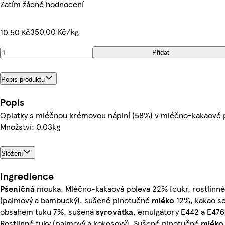
Zatím žádné hodnocení
350,00 Kč/kg
10,50 Kč
Přidat
Popis produktu
Popis
Oplatky s mléčnou krémovou náplní (58%) v mléčno-kakaové 
Množství: 0.03kg
Složení
Ingredience
Pšeničná
mouka, Mléčno-kakaová poleva 22% [cukr, rostlinné
(palmový a bambucký), sušené plnotučné
mléko
12%, kakao s
obsahem tuku 7%, sušená
syrovátka
, emulgátory E442 a E476
Rostlinné tuky (palmový a kokosový), Sušené plnotučné
mléko