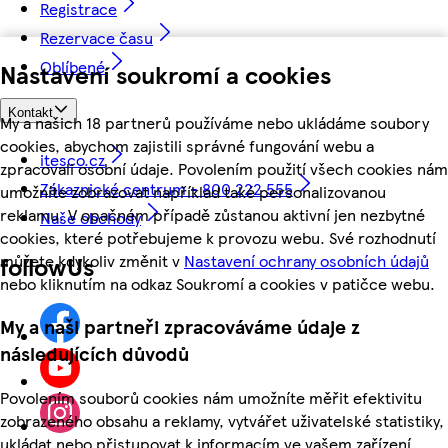
Registrace
Rezervace času
Oblíbené
Nastavení soukromí a cookies
Kontakt
My a našich 18 partnerů používáme nebo ukládáme soubory
cookies, abychom zajistili správné fungování webu a
itesco.cz
zpracovali osobní údaje. Povolením použití všech cookies nám
Zákaznické centrum - 800 222 555
umožníte zobrazovat například také personalizovanou
reklamu. V opačném případě zůstanou aktivní jen nezbytné
Naše obchody
cookies, které potřebujeme k provozu webu. Své rozhodnutí
můžete kdykoliv změnit v
Nastavení ochrany osobních údajů
followUs
nebo kliknutím na odkaz Soukromí a cookies v patičce webu.
My a naši partneři zpracováváme údaje z
následujících důvodů
Povolením souborů cookies nám umožníte měřit efektivitu
zobrazeného obsahu a reklamy, vytvářet uživatelské statistiky,
ukládat nebo přistupovat k informacím ve vašem zařízení,