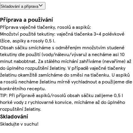
Skladování a příprava
Příprava a používání
Příprava vaječné tlačenky, rosolů a aspiků:
Množství použité tekutiny: vaječná tlačenka 3-4 polévkové
lžíce, aspiky a rosoly 0,5 l.
Obsah sáčku smícháme s odměřeným množstvím studené
tekutiny dle použití (vody/nálevu/vývaru) a necháme asi 10
minut nabobtnat. Za stálého míchání zahříváme (nevaříme) až
do úplného rozpuštění želatiny. V případě vaječné tlačenky
želatinu okamžitě zamícháme do směsi na tlačenku. U aspiků
a rosolů necháme želatinu mírně vychladnout a použijeme dle
konkrétního receptu.
TIP: Při přípravě aspiků/rosolů obsah sáčku zalijeme 0,5 l
horké vody z rychlovarné konvice, mícháme až do úplného
rozpuštění želatiny.
Skladování
Skladujte v suchu!