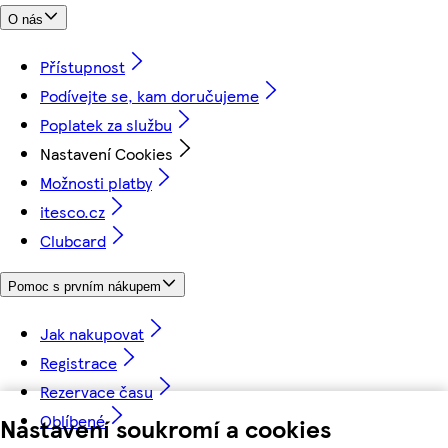
O nás
Přístupnost
Podívejte se, kam doručujeme
Poplatek za službu
Nastavení Cookies
Možnosti platby
itesco.cz
Clubcard
Pomoc s prvním nákupem
Jak nakupovat
Registrace
Rezervace času
Oblíbené
Nastavení soukromí a cookies