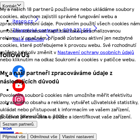
Kontakt
My a našich 18 partnerů používáme nebo ukládáme soubory
cookies, abychom zajistili správné fungování webu a
itesco.cz
zpracovali osobní údaje. Povolením použití všech cookies nám
Zákaznické centrum - 800 222 555
umožníte zobrazovat například také personalizovanou
reklamu. V opačném případě zůstanou aktivní jen nezbytné
Naše obchody
cookies, které potřebujeme k provozu webu. Své rozhodnutí
můžete kdykoliv změnit v
Nastavení ochrany osobních údajů
followUs
nebo kliknutím na odkaz Soukromí a cookies v patičce webu.
My a naši partneři zpracováváme údaje z
následujících důvodů
Povolením souborů cookies nám umožníte měřit efektivitu
zobrazeného obsahu a reklamy, vytvářet uživatelské statistiky,
ukládat nebo přistupovat k informacím ve vašem zařízení,
©
Tesco Stores ČR a.s. 2026
používat přesná data o poloze a identifikovat vaše zařízení.
Seznam partnerů.
Přijmout vše
Odmítnout vše
Vlastní nastavení