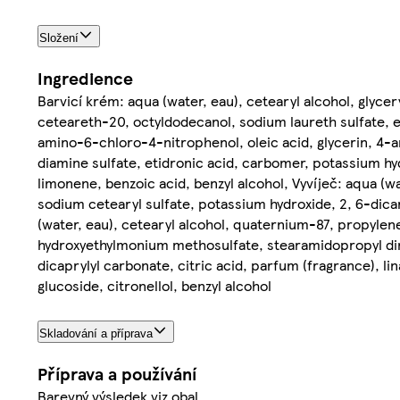
Složení
Ingredience
Barvicí krém: aqua (water, eau), cetearyl alcohol, glyc
ceteareth-20, octyldodecanol, sodium laureth sulfate, 
amino-6-chloro-4-nitrophenol, oleic acid, glycerin, 4-
diamine sulfate, etidronic acid, carbomer, potassium hydr
limonene, benzoic acid, benzyl alcohol, Vyvíječ: aqua (wa
sodium cetearyl sulfate, potassium hydroxide, 2, 6-dic
(water, eau), cetearyl alcohol, quaternium-87, propylene
hydroxyethylmonium methosulfate, stearamidopropyl dim
dicaprylyl carbonate, citric acid, parfum (fragrance), li
glucoside, citronellol, benzyl alcohol
Skladování a příprava
Příprava a používání
Barevný výsledek viz obal.