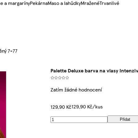
e a margaríny
Pekárna
Maso a lahůdky
Mražené
Trvanlivé
ěný 7-77
Palette Deluxe barva na vlasy Intenzi
Zatím žádné hodnocení
129,90 Kč/kus
129,90 Kč
Přidat