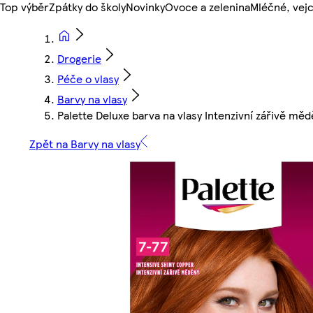
Top výběr
Zpátky do školy
Novinky
Ovoce a zelenina
Mléčné, vejc
Drogerie
Péče o vlasy
Barvy na vlasy
Palette Deluxe barva na vlasy Intenzivní zářivě měd
Zpět na Barvy na vlasy