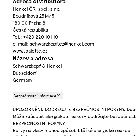
Adresa distributora
Henkel ČR, spol. s.r.o.
Boudníkova 2514/5
180 00 Praha 8
Česká republika
Tel.: +420 220 101 101
e-mail: schwarzkopf.cz@henkel.com
www.palette.cz
Název a adresa
Schwarzkopf & Henkel
Düsseldorf
Germany
Bezpečnostní informace
UPOZORNĚNÍ: DODRŽUJTE BEZPEČNOSTNÍ POKYNY. Doporuču
Může způsobit alergickou reakci - dodržujte bezpečnost
BEZPEČNOSTNÍ POKYNY
Barvy na vlasy mohou způsobit těžké alergické reakce.