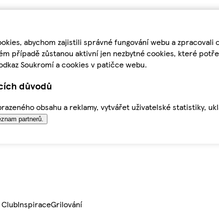
kies, abychom zajistili správné fungování webu a zpracovali 
ém případě zůstanou aktivní jen nezbytné cookies, které pot
odkaz Soukromí a cookies v patičce webu.
ících důvodů
azeného obsahu a reklamy, vytvářet uživatelské statistiky, uk
znam partnerů.
 Club
Inspirace
Grilování