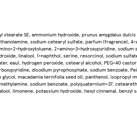
eryl stearate SE, ammonium hydroxide, prunus amygdalus dulcis 
ethanolamine, sodium cetearyl sulfate, parfum (fragrance), 4
amino-2-hydroxytoluene, 2-amino-3-hydroxypyridine, sodium su
oxide, linalool, 1-naphthol, serine, resorcinol, sodium sulfate,
ter, eau), hydrogen peroxide, cetearyl alcohol, PEG-40 castor o
arboxypyridine, disodium pyrophosphate, sodium benzoate, Pe
 glycol, macadamia ternifolia seed oil, panthenol, isopropyl my
ethylamine, sodium benzoate, polyquaternium-37, ceteareth-
nalool, limonene, potassium hydroxide, hexyl cinnamal, benzyl sa