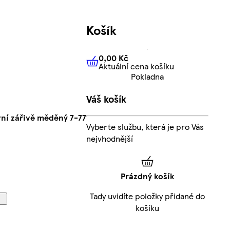
Košík
0,00 Kč
Aktuální cena košíku
0,00 Kč
Aktuální cena košíku
Pokladna
Váš košík
vní zářivě měděný 7-77
Vyberte službu, která je pro Vás
nejvhodnější
Prázdný košík
Tady uvidíte položky přidané do
košíku