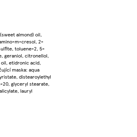
(sweet almond) oil,
-amino-m-cresol, 2-
lfite, toluene-2, 5-
 geraniol, citronellol,
il, etidronic acid,
čující maska: aqua
ristate, distearoylethyl
20, glyceryl stearate,
licylate, lauryl