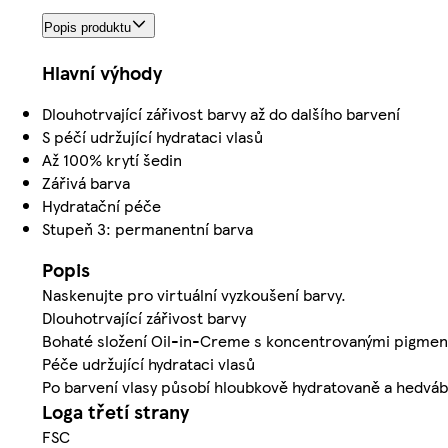
Popis produktu
Hlavní výhody
Dlouhotrvající zářivost barvy až do dalšího barvení
S péčí udržující hydrataci vlasů
Až 100% krytí šedin
Zářivá barva
Hydratační péče
Stupeň 3: permanentní barva
Popis
Naskenujte pro virtuální vyzkoušení barvy.
Dlouhotrvající zářivost barvy
Bohaté složení Oil-in-Creme s koncentrovanými pigmenty
Péče udržující hydrataci vlasů
Po barvení vlasy působí hloubkově hydratovaně a hedvábn
Loga třetí strany
FSC