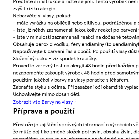
Přečtěte si instrukce a řiďte se jimi. Tento výrobek ne
zvýšit riziko alergie.
Nebarvěte si vlasy, pokud:
- máte vyrážku na obličeji nebo citlivou, podrážděnou a
- jste již někdy zaznamenali jakoukoliv reakci po barvení 
- jste v minulosti zaznamenali reakci na dočasné tetová
Obsahuje peroxid vodíku, fenylendiaminy (toluendiaminy)
Nepoužívejte k barvení řas a obočí. Po použití vlasy důk
Složení výrobku - viz spodek krabičky.
Proveďte varovný test na alergii 48 hodin před každým použ
nezapomeňte zakoupit výrobek 48 hodin před samotným po
použitím jakékoliv barvy na vlasy poraďte s lékařem.
Zabraňte styku s očima. Při zasažení očí okamžitě vyplá
Uchovávejte mimo dosah dětí.
Zobrazit vše Barvy na vlasy
Příprava a použití
Přestože je zajištění správných informací o výrobcích vě
že může dojít ke změně složek potravin, obsahu živin, di
nespoléhat se pouze na informace poskytnuté na intern