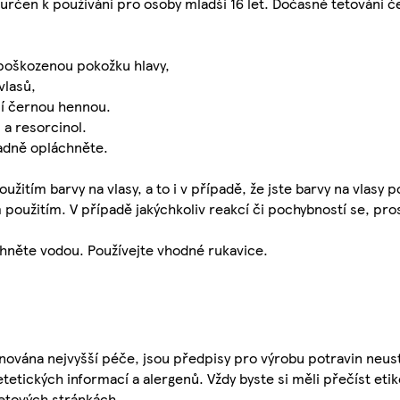
ní určen k používání pro osoby mladší 16 let. Dočasné tetován
 poškozenou pokožku hlavy,
vlasů,
ní černou hennou.
 a resorcinol.
ladně opláchněte.
itím barvy na vlasy, a to i v případě, že jste barvy na vlasy pou
užitím. V případě jakýchkoliv reakcí či pochybností se, pro
chněte vodou. Používejte vhodné rukavice.
nována nejvyšší péče, jsou předpisy pro výrobu potravin neust
etetických informací a alergenů. Vždy byste si měli přečíst eti
etových stránkách.