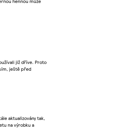
í černou hennou může
žívali již dříve. Proto
sím, ještě před
ále aktualizovány tak,
ketu na výrobku a