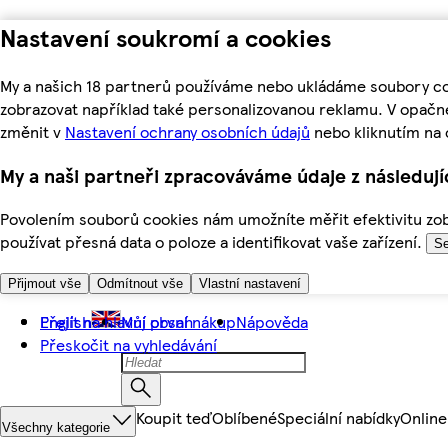
Nastavení soukromí a cookies
My a našich 18 partnerů používáme nebo ukládáme soubory coo
zobrazovat například také personalizovanou reklamu. V opačn
změnit v
Nastavení ochrany osobních údajů
nebo kliknutím na 
My a naši partneři zpracováváme údaje z následuj
Povolením souborů cookies nám umožníte měřit efektivitu zobr
používat přesná data o poloze a identifikovat vaše zařízení.
Se
Přijmout vše
Odmítnout vše
Vlastní nastavení
Přejít na hlavní obsah
English
Můj první nákup
Nápověda
Přeskočit na vyhledávání
Koupit teď
Oblíbené
Speciální nabídky
Online
Všechny kategorie