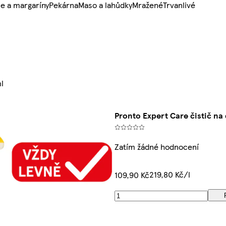
e a margaríny
Pekárna
Maso a lahůdky
Mražené
Trvanlivé
l
Pronto Expert Care čistič na
Zatím žádné hodnocení
219,80 Kč/l
109,90 Kč