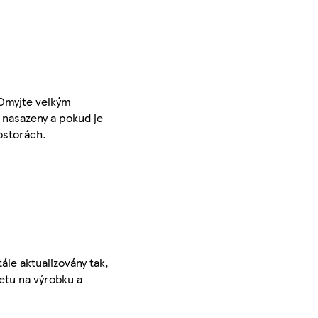
 Omyjte velkým
 nasazeny a pokud je
ostorách.
ále aktualizovány tak,
ketu na výrobku a