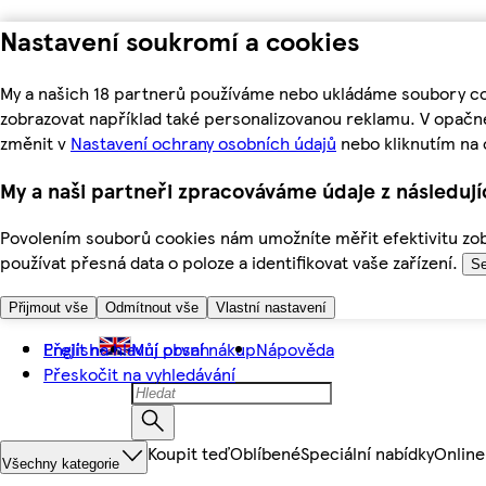
Nastavení soukromí a cookies
My a našich 18 partnerů používáme nebo ukládáme soubory coo
zobrazovat například také personalizovanou reklamu. V opačn
změnit v
Nastavení ochrany osobních údajů
nebo kliknutím na 
My a naši partneři zpracováváme údaje z následuj
Povolením souborů cookies nám umožníte měřit efektivitu zobr
používat přesná data o poloze a identifikovat vaše zařízení.
Se
Přijmout vše
Odmítnout vše
Vlastní nastavení
Přejít na hlavní obsah
English
Můj první nákup
Nápověda
Přeskočit na vyhledávání
Koupit teď
Oblíbené
Speciální nabídky
Online
Všechny kategorie