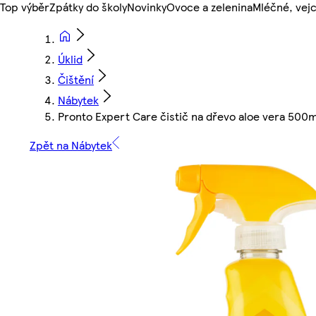
Top výběr
Zpátky do školy
Novinky
Ovoce a zelenina
Mléčné, vejc
Úklid
Čištění
Nábytek
Pronto Expert Care čistič na dřevo aloe vera 500m
Zpět na Nábytek