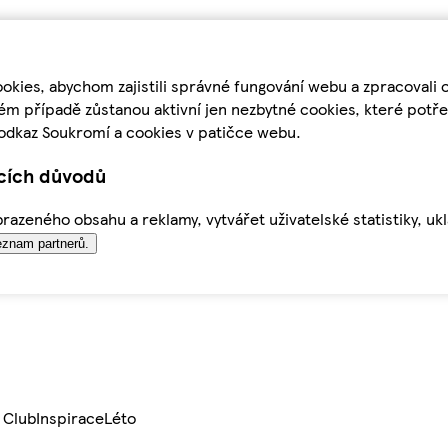
kies, abychom zajistili správné fungování webu a zpracovali 
ém případě zůstanou aktivní jen nezbytné cookies, které pot
odkaz Soukromí a cookies v patičce webu.
ících důvodů
azeného obsahu a reklamy, vytvářet uživatelské statistiky, uk
znam partnerů.
 Club
Inspirace
Léto