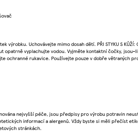
ašovač
ítek výrobku. Uchovávejte mimo dosah dětí. PŘI STYKU S KŮŽÍ:
t opatrně vyplachujte vodou. Vyjměte kontaktní čočky, jsou-li
ejte ochranné rukavice. Používejte pouze v dobře větraných pr
nována nejvyšší péče, jsou předpisy pro výrobu potravin neust
etetických informací a alergenů. Vždy byste si měli přečíst eti
etových stránkách.