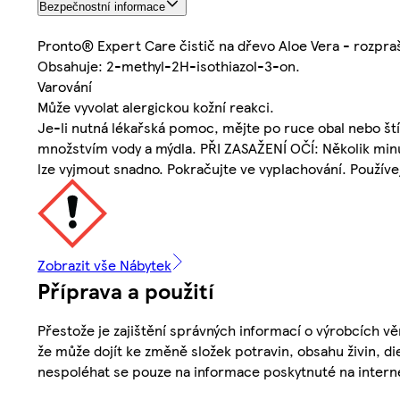
Bezpečnostní informace
Pronto® Expert Care čistič na dřevo Aloe Vera - rozpr
Obsahuje: 2-methyl-2H-isothiazol-3-on.
Varování
Může vyvolat alergickou kožní reakci.
Je-li nutná lékařská pomoc, mějte po ruce obal nebo št
množstvím vody a mýdla. PŘI ZASAŽENÍ OČÍ: Několik minu
lze vyjmout snadno. Pokračujte ve vyplachování. Použív
Zobrazit vše Nábytek
Příprava a použití
Přestože je zajištění správných informací o výrobcích vě
že může dojít ke změně složek potravin, obsahu živin, di
nespoléhat se pouze na informace poskytnuté na intern