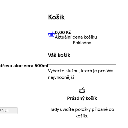
Košík
0,00 Kč
Aktuální cena košíku
0,00 Kč
Aktuální cena košíku
Pokladna
Váš košík
 dřevo aloe vera 500ml
Vyberte službu, která je pro Vás
nejvhodnější
Prázdný košík
Tady uvidíte položky přidané do
Přidat
košíku