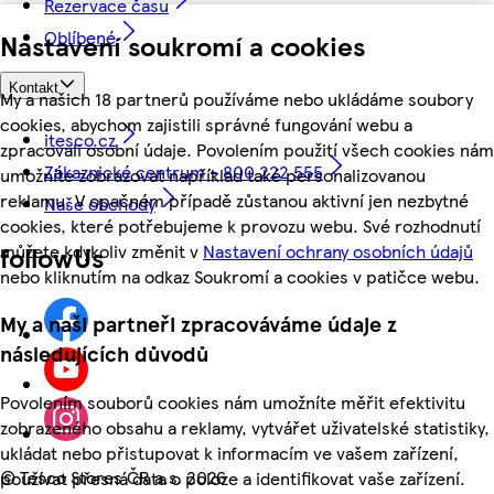
Rezervace času
Oblíbené
Nastavení soukromí a cookies
Kontakt
My a našich 18 partnerů používáme nebo ukládáme soubory
cookies, abychom zajistili správné fungování webu a
itesco.cz
zpracovali osobní údaje. Povolením použití všech cookies nám
Zákaznické centrum - 800 222 555
umožníte zobrazovat například také personalizovanou
reklamu. V opačném případě zůstanou aktivní jen nezbytné
Naše obchody
cookies, které potřebujeme k provozu webu. Své rozhodnutí
můžete kdykoliv změnit v
Nastavení ochrany osobních údajů
followUs
nebo kliknutím na odkaz Soukromí a cookies v patičce webu.
My a naši partneři zpracováváme údaje z
následujících důvodů
Povolením souborů cookies nám umožníte měřit efektivitu
zobrazeného obsahu a reklamy, vytvářet uživatelské statistiky,
ukládat nebo přistupovat k informacím ve vašem zařízení,
©
Tesco Stores ČR a.s. 2026
používat přesná data o poloze a identifikovat vaše zařízení.