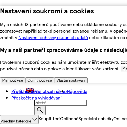
Nastavení soukromí a cookies
My a našich 18 partnerů používáme nebo ukládáme soubory coo
zobrazovat například také personalizovanou reklamu. V opačn
změnit v
Nastavení ochrany osobních údajů
nebo kliknutím na 
My a naši partneři zpracováváme údaje z následuj
Povolením souborů cookies nám umožníte měřit efektivitu zobr
používat přesná data o poloze a identifikovat vaše zařízení.
Se
Přijmout vše
Odmítnout vše
Vlastní nastavení
Přejít na hlavní obsah
English
Můj první nákup
Nápověda
Přeskočit na vyhledávání
Koupit teď
Oblíbené
Speciální nabídky
Online
Všechny kategorie