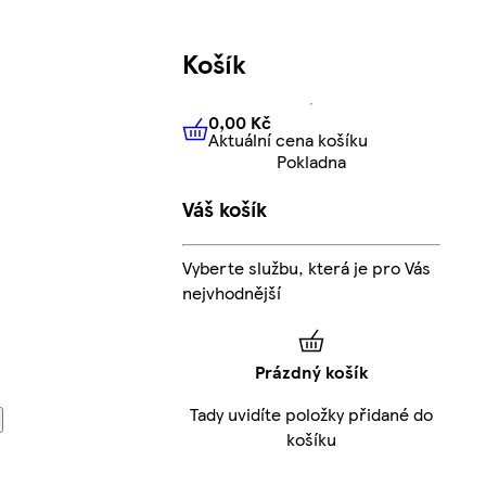
Košík
0,00 Kč
Aktuální cena košíku
0,00 Kč
Aktuální cena košíku
Pokladna
Váš košík
Vyberte službu, která je pro Vás
nejvhodnější
Prázdný košík
Tady uvidíte položky přidané do
košíku