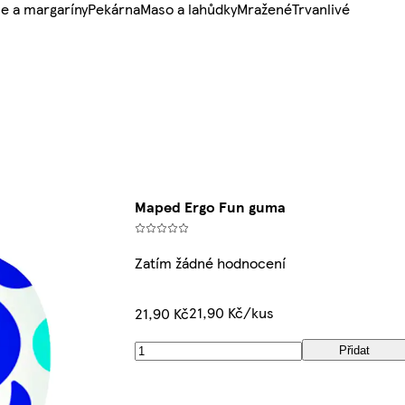
e a margaríny
Pekárna
Maso a lahůdky
Mražené
Trvanlivé
Maped Ergo Fun guma
Zatím žádné hodnocení
21,90 Kč/kus
21,90 Kč
Přidat