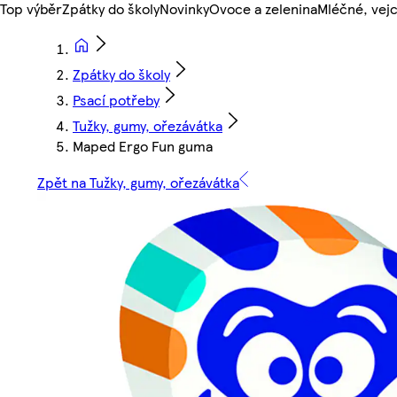
Top výběr
Zpátky do školy
Novinky
Ovoce a zelenina
Mléčné, vejc
Zpátky do školy
Psací potřeby
Tužky, gumy, ořezávátka
Maped Ergo Fun guma
Zpět na Tužky, gumy, ořezávátka