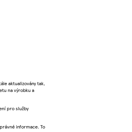
ále aktualizovány tak,
ketu na výrobku a
ení pro služby
správné informace. To