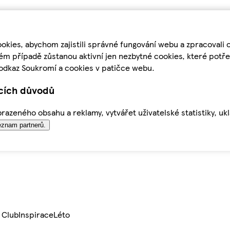
kies, abychom zajistili správné fungování webu a zpracovali 
ém případě zůstanou aktivní jen nezbytné cookies, které pot
odkaz Soukromí a cookies v patičce webu.
ících důvodů
azeného obsahu a reklamy, vytvářet uživatelské statistiky, uk
znam partnerů.
 Club
Inspirace
Léto