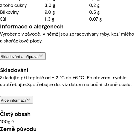
z toho cukry
3,0 g
0,2 g
Bílkoviny
9,0 g
0,5 g
Sůl
1,3 g
0,07 g
Informace o alergenech
Vyrobeno v závodě, v němž jsou zpracovávány ryby, kozí mléko
a skořápkové plody.
Skladování a příprava
Skladování
Skladujte při teplotě od + 2 °C do +6 °C. Po otevření rychle
spotřebujte.Spotřebujte do: viz datum na boční straně obalu.
Více informací
Čistý obsah
100g ℮
Země původu