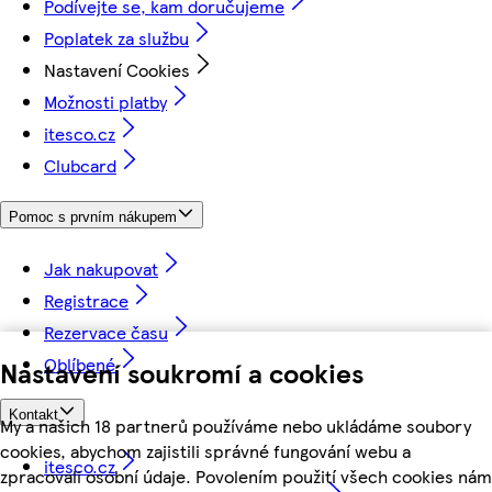
Podívejte se, kam doručujeme
Poplatek za službu
Nastavení Cookies
Možnosti platby
itesco.cz
Clubcard
Pomoc s prvním nákupem
Jak nakupovat
Registrace
Rezervace času
Oblíbené
Nastavení soukromí a cookies
Kontakt
My a našich 18 partnerů používáme nebo ukládáme soubory
cookies, abychom zajistili správné fungování webu a
itesco.cz
zpracovali osobní údaje. Povolením použití všech cookies nám