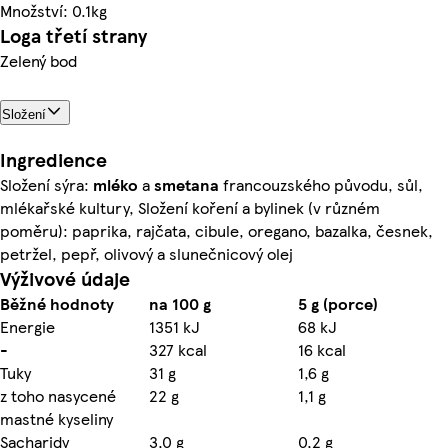
Množství: 0.1kg
Loga třetí strany
Zelený bod
Složení
Ingredience
Složení sýra:
mléko
a
smetana
francouzského původu, sůl,
mlékařské kultury, Složení koření a bylinek (v různém
poměru): paprika, rajčata, cibule, oregano, bazalka, česnek,
petržel, pepř, olivový a slunečnicový olej
Výživové údaje
Běžné hodnoty
na 100 g
5 g (porce)
Energie
1351 kJ
68 kJ
-
327 kcal
16 kcal
Tuky
31 g
1,6 g
z toho nasycené
22 g
1,1 g
mastné kyseliny
Sacharidy
3,0 g
0,2 g