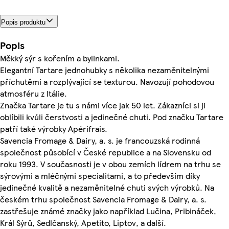
Popis produktu
Popis
Měkký sýr s kořením a bylinkami.
Elegantní Tartare jednohubky s několika nezaměnitelnými
příchutěmi a rozplývající se texturou. Navozují pohodovou
atmosféru z Itálie.
Značka Tartare je tu s námi více jak 50 let. Zákazníci si ji
oblíbili kvůli čerstvosti a jedinečné chuti. Pod značku Tartare
patří také výrobky Apérifrais.
Savencia Fromage & Dairy, a. s. je francouzská rodinná
společnost působící v České republice a na Slovensku od
roku 1993. V současnosti je v obou zemích lídrem na trhu se
sýrovými a mléčnými specialitami, a to především díky
jedinečné kvalitě a nezaměnitelné chuti svých výrobků. Na
českém trhu společnost Savencia Fromage & Dairy, a. s.
zastřešuje známé značky jako například Lučina, Pribináček,
Král Sýrů, Sedlčanský, Apetito, Liptov, a další.