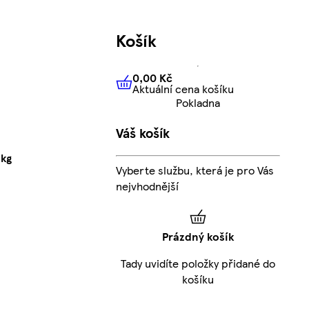
Košík
0,00 Kč
Aktuální cena košíku
0,00 Kč
Aktuální cena košíku
Pokladna
Váš košík
1kg
Vyberte službu, která je pro Vás
nejvhodnější
Prázdný košík
Tady uvidíte položky přidané do
košíku