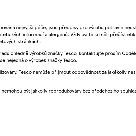
nována nejvyšší péče, jsou předpisy pro výrobu potravin neust
etetických informací a alergenů. Vždy byste si měli přečíst eti
etových stránkách.
 radu ohledně výrobků značky Tesco, kontaktujte prosím Odděl
se nejedná o výrobek značky Tesco.
ualizovány, Tesco nemůže přijmout odpovědnost za jakékoliv ne
a nemohou být jakkoliv reprodukovány bez předchozího souhla