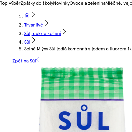
Top výběr
Zpátky do školy
Novinky
Ovoce a zelenina
Mléčné, vejc
Trvanlivé
Sůl, cukr a koření
Sůl
Solné Mlýny Sůl jedlá kamenná s jodem a fluorem 1k
Zpět na Sůl