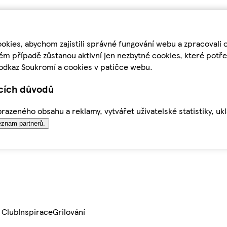
kies, abychom zajistili správné fungování webu a zpracovali 
ém případě zůstanou aktivní jen nezbytné cookies, které pot
odkaz Soukromí a cookies v patičce webu.
ících důvodů
azeného obsahu a reklamy, vytvářet uživatelské statistiky, uk
znam partnerů.
 Club
Inspirace
Grilování