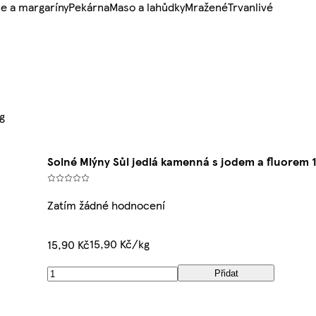
e a margaríny
Pekárna
Maso a lahůdky
Mražené
Trvanlivé
g
Solné Mlýny Sůl jedlá kamenná s jodem a fluorem 
Zatím žádné hodnocení
15,90 Kč/kg
15,90 Kč
Přidat