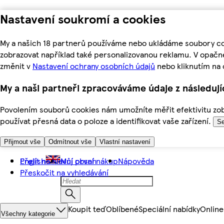
Nastavení soukromí a cookies
My a našich 18 partnerů používáme nebo ukládáme soubory coo
zobrazovat například také personalizovanou reklamu. V opačn
změnit v
Nastavení ochrany osobních údajů
nebo kliknutím na 
My a naši partneři zpracováváme údaje z následuj
Povolením souborů cookies nám umožníte měřit efektivitu zobr
používat přesná data o poloze a identifikovat vaše zařízení.
Se
Přijmout vše
Odmítnout vše
Vlastní nastavení
Přejít na hlavní obsah
English
Můj první nákup
Nápověda
Přeskočit na vyhledávání
Koupit teď
Oblíbené
Speciální nabídky
Online
Všechny kategorie