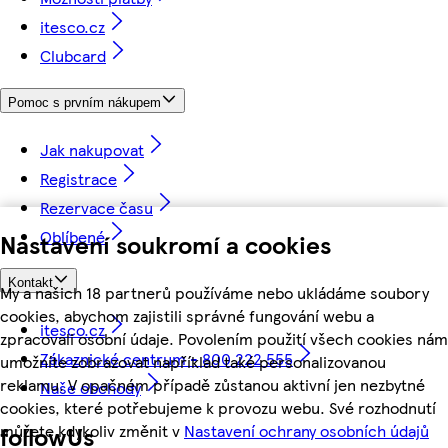
itesco.cz
Clubcard
Pomoc s prvním nákupem
Jak nakupovat
Registrace
Rezervace času
Oblíbené
Nastavení soukromí a cookies
Kontakt
My a našich 18 partnerů používáme nebo ukládáme soubory
cookies, abychom zajistili správné fungování webu a
itesco.cz
zpracovali osobní údaje. Povolením použití všech cookies nám
Zákaznické centrum - 800 222 555
umožníte zobrazovat například také personalizovanou
reklamu. V opačném případě zůstanou aktivní jen nezbytné
Naše obchody
cookies, které potřebujeme k provozu webu. Své rozhodnutí
můžete kdykoliv změnit v
Nastavení ochrany osobních údajů
followUs