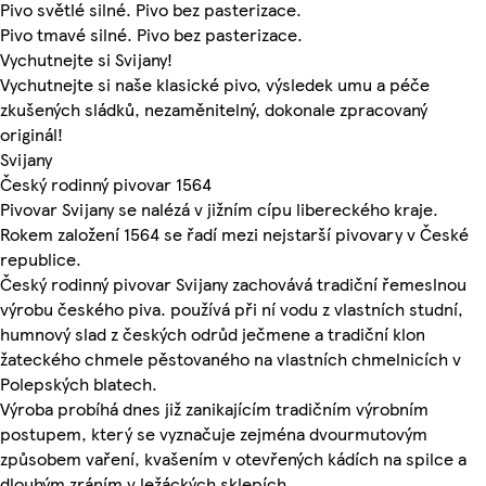
Pivo světlé silné. Pivo bez pasterizace.
Pivo tmavé silné. Pivo bez pasterizace.
Vychutnejte si Svijany!
Vychutnejte si naše klasické pivo, výsledek umu a péče
zkušených sládků, nezaměnitelný, dokonale zpracovaný
originál!
Svijany
Český rodinný pivovar 1564
Pivovar Svijany se nalézá v jižním cípu libereckého kraje.
Rokem založení 1564 se řadí mezi nejstarší pivovary v České
republice.
Český rodinný pivovar Svijany zachovává tradiční řemeslnou
výrobu českého piva. používá při ní vodu z vlastních studní,
humnový slad z českých odrůd ječmene a tradiční klon
žateckého chmele pěstovaného na vlastních chmelnicích v
Polepských blatech.
Výroba probíhá dnes již zanikajícím tradičním výrobním
postupem, který se vyznačuje zejména dvourmutovým
způsobem vaření, kvašením v otevřených kádích na spilce a
dlouhým zráním v ležáckých sklepích.