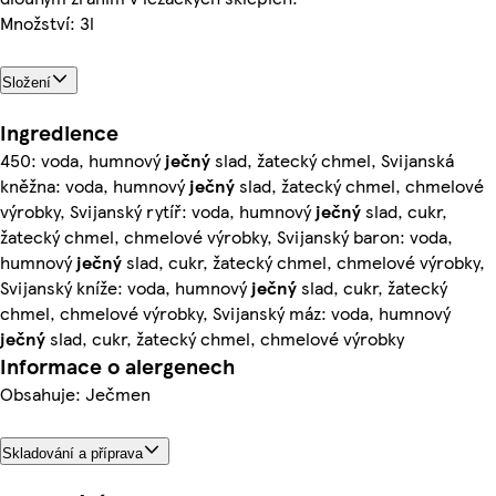
Množství: 3l
Složení
Ingredience
450: voda, humnový
ječný
slad, žatecký chmel, Svijanská
kněžna: voda, humnový
ječný
slad, žatecký chmel, chmelové
výrobky, Svijanský rytíř: voda, humnový
ječný
slad, cukr,
žatecký chmel, chmelové výrobky, Svijanský baron: voda,
humnový
ječný
slad, cukr, žatecký chmel, chmelové výrobky,
Svijanský kníže: voda, humnový
ječný
slad, cukr, žatecký
chmel, chmelové výrobky, Svijanský máz: voda, humnový
ječný
slad, cukr, žatecký chmel, chmelové výrobky
Informace o alergenech
Obsahuje: Ječmen
Skladování a příprava