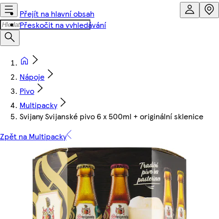
Přejít na hlavní obsah
Přeskočit na vyhledávání
Nápoje
Pivo
Multipacky
Svijany Svijanské pivo 6 x 500ml + originální sklenice
Zpět na Multipacky