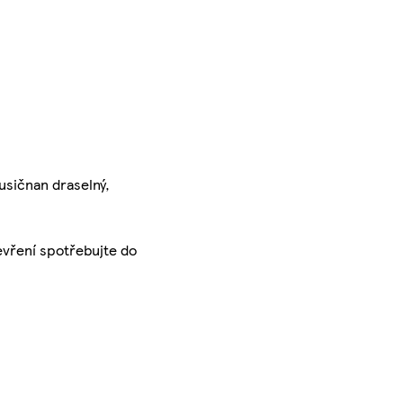
usičnan draselný,
tevření spotřebujte do