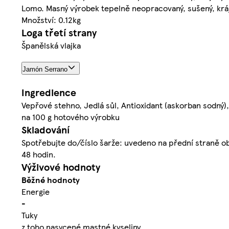
Lomo. Masný výrobek tepelně neopracovaný, sušený, krá
Množství: 0.12kg
Loga třetí strany
Španělská vlajka
Jamón Serrano
Ingredience
Vepřové stehno, Jedlá sůl, Antioxidant (askorban sodný)
na 100 g hotového výrobku
Skladování
Spotřebujte do/číslo šarže: uvedeno na přední straně oba
48 hodin.
Výživové hodnoty
Běžné hodnoty
Energie
-
Tuky
z toho nasycené mastné kyseliny