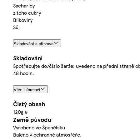
Sacharidy
z toho cukry
Bílkoviny
Sůl
Skladování a příprava
Skladování
Spotřebujte do/číslo šarže: uvedeno na přední straně oba
48 hodin.
Více informací
Čistý obsah
120g ℮
Země původu
Vyrobeno ve Španělsku
Baleno v ochranné atmosféře.