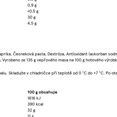
0,9 g
<0,5 g
30 g
4,5 g
aprika, Česneková pasta, Dextróza, Antioxidant (askorban sodn
o, Vyrobeno ze 135 g vepřového masa na 100 g hotového výrob
lu. Skladujte v chladničce při teplotě od 0 °C do +7 °C. Po o
100 g obsahuje
1616 kJ
390 kcal
32 g
11 g