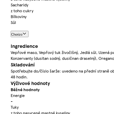
Sacharidy
z toho cukry
Bílkoviny
Sůl
Chorizo
Ingredience
Vepřové maso, Vepřový tuk živočišný, Jedlá sůl, Uzená p
Konzervanty (dusitan sodný, dusičnan draselný), Oregan
Skladování
Spotřebujte do/číslo šarže: uvedeno na přední straně oba
48 hodin.
Výživové hodnoty
Běžné hodnoty
Energie
-
Tuky
z toho nasycené mastné kyseliny