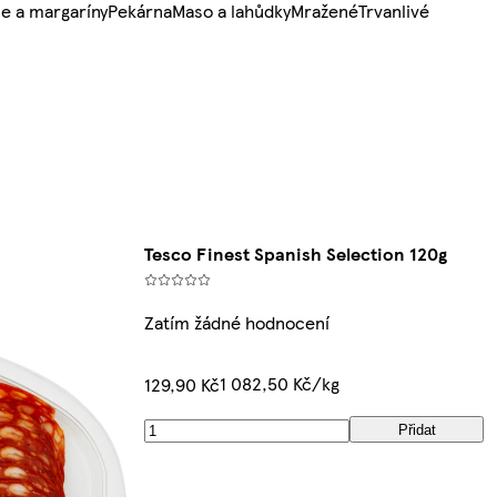
e a margaríny
Pekárna
Maso a lahůdky
Mražené
Trvanlivé
Tesco Finest Spanish Selection 120g
Zatím žádné hodnocení
1 082,50 Kč/kg
129,90 Kč
Přidat