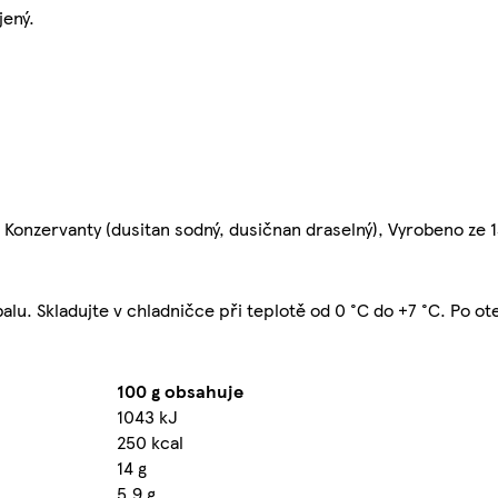
jený.
, Konzervanty (dusitan sodný, dusičnan draselný), Vyrobeno ze
lu. Skladujte v chladničce při teplotě od 0 °C do +7 °C. Po o
100 g obsahuje
1043 kJ
250 kcal
14 g
5,9 g