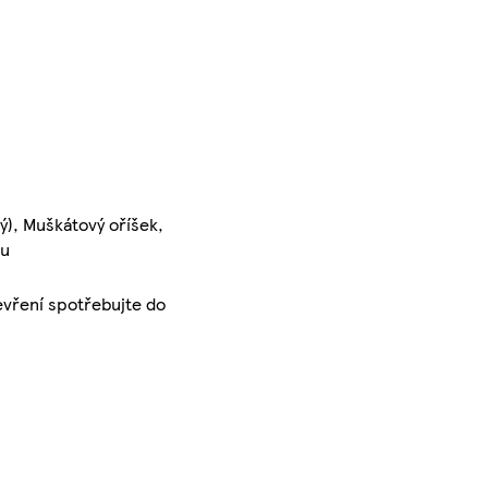
ý), Muškátový oříšek,
ku
tevření spotřebujte do