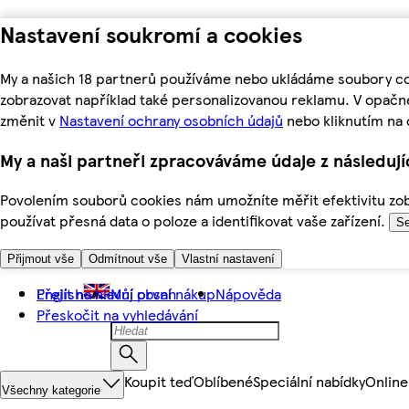
Nastavení soukromí a cookies
My a našich 18 partnerů používáme nebo ukládáme soubory coo
zobrazovat například také personalizovanou reklamu. V opačn
změnit v
Nastavení ochrany osobních údajů
nebo kliknutím na 
My a naši partneři zpracováváme údaje z následuj
Povolením souborů cookies nám umožníte měřit efektivitu zobr
používat přesná data o poloze a identifikovat vaše zařízení.
Se
Přijmout vše
Odmítnout vše
Vlastní nastavení
Přejít na hlavní obsah
English
Můj první nákup
Nápověda
Přeskočit na vyhledávání
Koupit teď
Oblíbené
Speciální nabídky
Online
Všechny kategorie