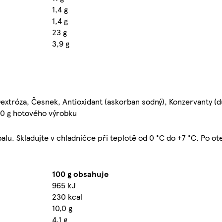
1,4 g
1,4 g
23 g
3,9 g
 Dextróza, Česnek, Antioxidant (askorban sodný), Konzervanty (d
00 g hotového výrobku
lu. Skladujte v chladničce při teplotě od 0 °C do +7 °C. Po o
100 g obsahuje
965 kJ
230 kcal
10,0 g
4,1 g