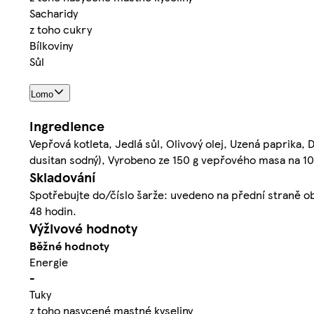
Sacharidy
z toho cukry
Bílkoviny
Sůl
Lomo
Ingredience
Vepřová kotleta, Jedlá sůl, Olivový olej, Uzená paprika,
dusitan sodný), Vyrobeno ze 150 g vepřového masa na 1
Skladování
Spotřebujte do/číslo šarže: uvedeno na přední straně oba
48 hodin.
Výživové hodnoty
Běžné hodnoty
Energie
-
Tuky
z toho nasycené mastné kyseliny