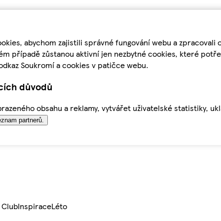
kies, abychom zajistili správné fungování webu a zpracovali 
ém případě zůstanou aktivní jen nezbytné cookies, které pot
odkaz Soukromí a cookies v patičce webu.
ících důvodů
azeného obsahu a reklamy, vytvářet uživatelské statistiky, uk
znam partnerů.
 Club
Inspirace
Léto