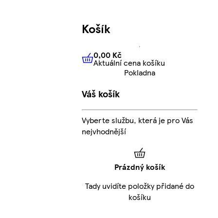
Košík
0,00 Kč
Aktuální cena košíku
0,00 Kč
Aktuální cena košíku
Pokladna
Váš košík
Vyberte službu, která je pro Vás
nejvhodnější
Prázdný košík
Tady uvidíte položky přidané do
košíku