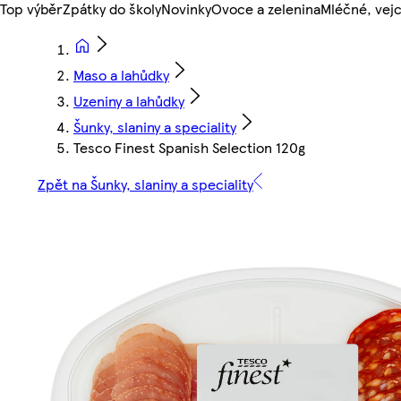
Top výběr
Zpátky do školy
Novinky
Ovoce a zelenina
Mléčné, vejc
Maso a lahůdky
Uzeniny a lahůdky
Šunky, slaniny a speciality
Tesco Finest Spanish Selection 120g
Zpět na Šunky, slaniny a speciality