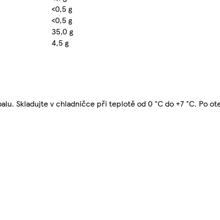
<0,5 g
<0,5 g
35,0 g
4,5 g
lu. Skladujte v chladničce při teplotě od 0 °C do +7 °C. Po o