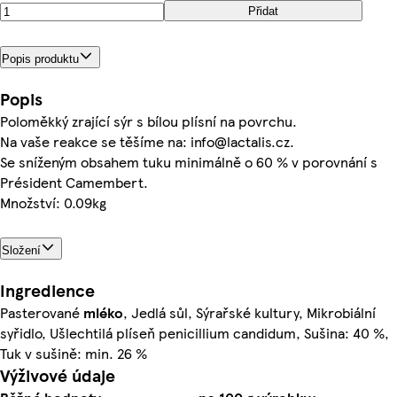
Přidat
Popis produktu
Popis
Poloměkký zrající sýr s bílou plísní na povrchu.
Na vaše reakce se těšíme na: info@lactalis.cz.
Se sníženým obsahem tuku minimálně o 60 % v porovnání s
Président Camembert.
Množství: 0.09kg
Složení
Ingredience
Pasterované
mléko
, Jedlá sůl, Sýrařské kultury, Mikrobiální
syřidlo, Ušlechtilá plíseň penicillium candidum, Sušina: 40 %,
Tuk v sušině: min. 26 %
Výživové údaje