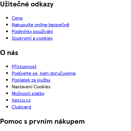
Užitečné odkazy
Cena
Nakupujte online bezpečně
Podmínky používání
Soukromí a cookies
O nás
Přístupnost
Podívejte se, kam doručujeme
Poplatek za službu
Nastavení Cookies
Možnosti platby
itesco.cz
Clubcard
Pomoc s prvním nákupem