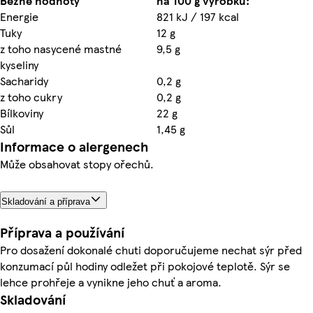
Běžné hodnoty
na 100 g výrobku:
Energie
821 kJ / 197 kcal
Tuky
12 g
z toho nasycené mastné
9,5 g
kyseliny
Sacharidy
0,2 g
z toho cukry
0,2 g
Bílkoviny
22 g
Sůl
1,45 g
Informace o alergenech
Může obsahovat stopy ořechů.
Skladování a příprava
Příprava a používání
Pro dosažení dokonalé chuti doporučujeme nechat sýr před
konzumací půl hodiny odležet při pokojové teplotě. Sýr se
lehce prohřeje a vynikne jeho chuť a aroma.
Skladování