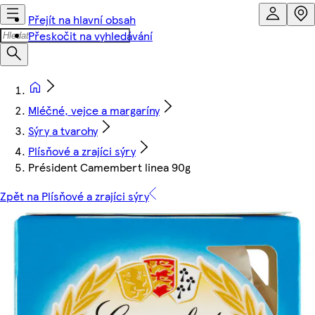
Přejít na hlavní obsah
Přeskočit na vyhledávání
Mléčné, vejce a margaríny
Sýry a tvarohy
Plísňové a zrajíci sýry
Président Camembert linea 90g
Zpět na Plísňové a zrajíci sýry