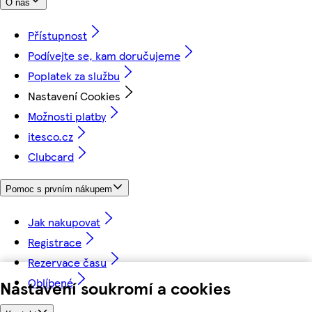
O nás
Přístupnost
Podívejte se, kam doručujeme
Poplatek za službu
Nastavení Cookies
Možnosti platby
itesco.cz
Clubcard
Pomoc s prvním nákupem
Jak nakupovat
Registrace
Rezervace času
Oblíbené
Nastavení soukromí a cookies