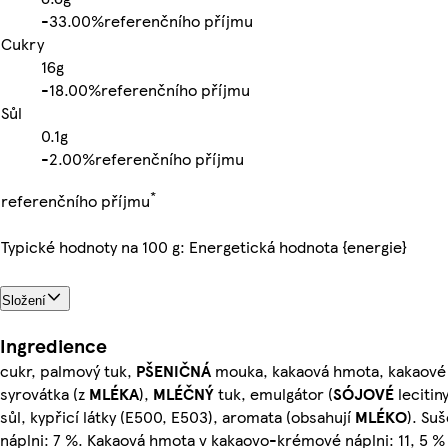
-
33.00%
referenčního příjmu
Cukry
16g
-
18.00%
referenčního příjmu
Sůl
0.1g
-
2.00%
referenčního příjmu
*
referenčního příjmu
Typické hodnoty na 100 g: Energetická hodnota {energie}
Složení
Ingredience
cukr, palmový tuk,
PŠENIČNÁ
mouka, kakaová hmota, kakaové
syrovátka (z
MLÉKA
),
MLÉČNÝ
tuk, emulgátor (
SÓJOVÉ
lecitin
sůl, kypřicí látky (E500, E503), aromata (obsahují
MLÉKO
). Su
náplni: 7 %. Kakaová hmota v kakaovo-krémové náplni: 11, 5 %