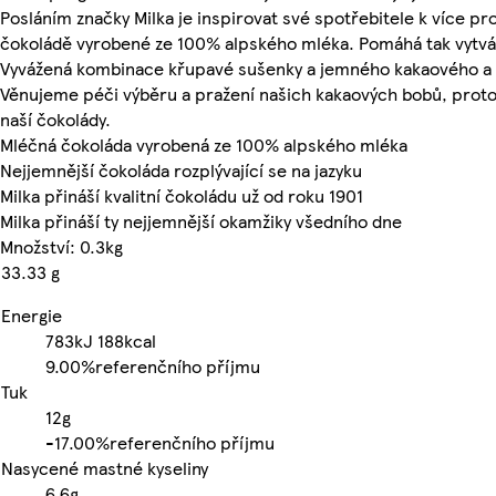
Posláním značky Milka je inspirovat své spotřebitele k více pr
čokoládě vyrobené ze 100% alpského mléka. Pomáhá tak vytvá
Vyvážená kombinace křupavé sušenky a jemného kakaového 
Věnujeme péči výběru a pražení našich kakaových bobů, proto 
naší čokolády.
Mléčná čokoláda vyrobená ze 100% alpského mléka
Nejjemnější čokoláda rozplývající se na jazyku
Milka přináší kvalitní čokoládu už od roku 1901
Milka přináší ty nejjemnější okamžiky všedního dne
Množství: 0.3kg
33.33 g
Energie
783kJ
188kcal
9.00%
referenčního příjmu
Tuk
12g
-
17.00%
referenčního příjmu
Nasycené mastné kyseliny
6.6g