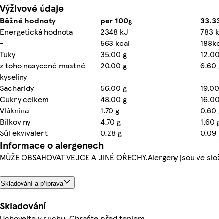
Výživové údaje
Běžné hodnoty
per 100g
33.33
Energetická hodnota
2348 kJ
783 
-
563 kcal
188kc
Tuky
35.00 g
12.00
z toho nasycené mastné
20.00 g
6.60 
kyseliny
Sacharidy
56.00 g
19.00
Cukry celkem
48.00 g
16.00
Vláknina
1.70 g
0.60 
Bílkoviny
4.70 g
1.60 
Sůl ekvivalent
0.28 g
0.09 
Informace o alergenech
MŮŽE OBSAHOVAT VEJCE A JINÉ OŘECHY.Alergeny jsou ve slož
Skladování a příprava
Skladování
Uchovejte v suchu. Chraňte před teplem.