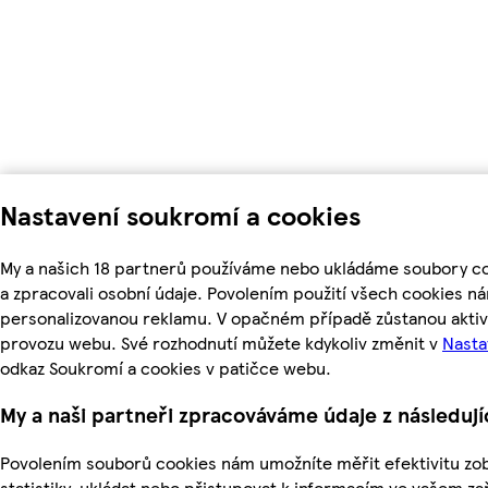
Nastavení soukromí a cookies
My a našich 18 partnerů používáme nebo ukládáme soubory coo
a zpracovali osobní údaje. Povolením použití všech cookies n
personalizovanou reklamu. V opačném případě zůstanou aktivn
provozu webu. Své rozhodnutí můžete kdykoliv změnit v
Nasta
odkaz Soukromí a cookies v patičce webu.
My a naši partneři zpracováváme údaje z následuj
Povolením souborů cookies nám umožníte měřit efektivitu zob
statistiky, ukládat nebo přistupovat k informacím ve vašem zař