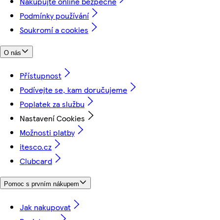
Nakupujte online bezpečně
Podmínky používání
Soukromí a cookies
O nás
Přístupnost
Podívejte se, kam doručujeme
Poplatek za službu
Nastavení Cookies
Možnosti platby
itesco.cz
Clubcard
Pomoc s prvním nákupem
Jak nakupovat