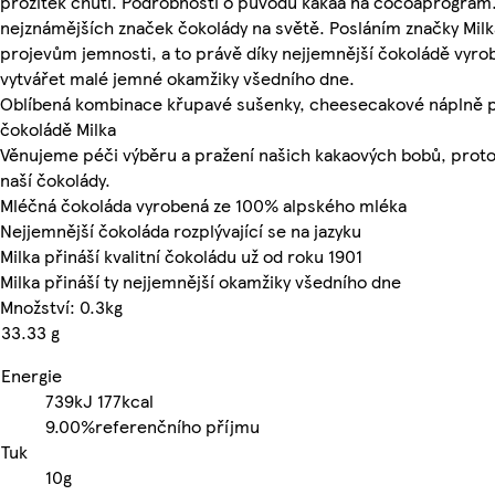
prožitek chutí. Podrobnosti o původu kakaa na cocoaprogram.inf
nejznámějších značek čokolády na světě. Posláním značky Milka
projevům jemnosti, a to právě díky nejjemnější čokoládě vyr
vytvářet malé jemné okamžiky všedního dne.
Oblíbená kombinace křupavé sušenky, cheesecakové náplně p
čokoládě Milka
Věnujeme péči výběru a pražení našich kakaových bobů, proto 
naší čokolády.
Mléčná čokoláda vyrobená ze 100% alpského mléka
Nejjemnější čokoláda rozplývající se na jazyku
Milka přináší kvalitní čokoládu už od roku 1901
Milka přináší ty nejjemnější okamžiky všedního dne
Množství: 0.3kg
33.33 g
Energie
739kJ
177kcal
9.00%
referenčního příjmu
Tuk
10g