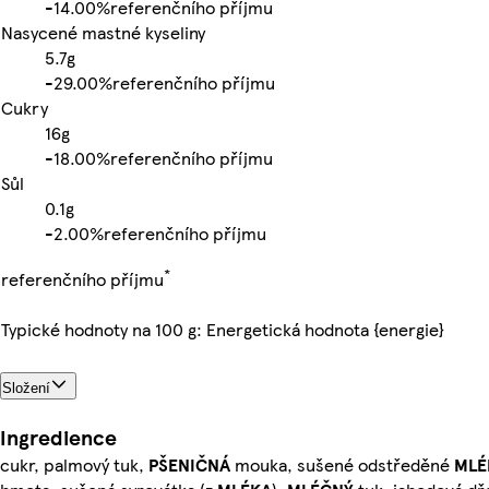
-
14.00%
referenčního příjmu
Nasycené mastné kyseliny
5.7g
-
29.00%
referenčního příjmu
Cukry
16g
-
18.00%
referenčního příjmu
Sůl
0.1g
-
2.00%
referenčního příjmu
*
referenčního příjmu
Typické hodnoty na 100 g: Energetická hodnota {energie}
Složení
Ingredience
cukr, palmový tuk,
PŠENIČNÁ
mouka, sušené odstředěné
MLÉ