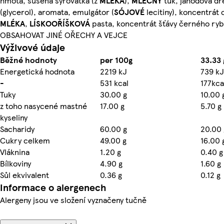
hmota, sušená syrovátka (z
MLÉKA
),
MLÉČNÝ
tuk, jahodová dř
(glycerol), aromata, emulgátor (
SÓJOVÉ
lecitiny), koncentrát
MLÉKA
,
LÍSKOOŘÍŠKOVÁ
pasta, koncentrát šťávy černého rybíz
OBSAHOVAT JINÉ OŘECHY A VEJCE
Výživové údaje
Běžné hodnoty
per 100g
33.33 
Energetická hodnota
2219 kJ
739 kJ
-
531 kcal
177kca
Tuky
30.00 g
10.00 
z toho nasycené mastné
17.00 g
5.70 g
kyseliny
Sacharidy
60.00 g
20.00 
Cukry celkem
49.00 g
16.00 
Vláknina
1.20 g
0.40 g
Bílkoviny
4.90 g
1.60 g
Sůl ekvivalent
0.36 g
0.12 g
Informace o alergenech
Alergeny jsou ve složení vyznačeny tučně