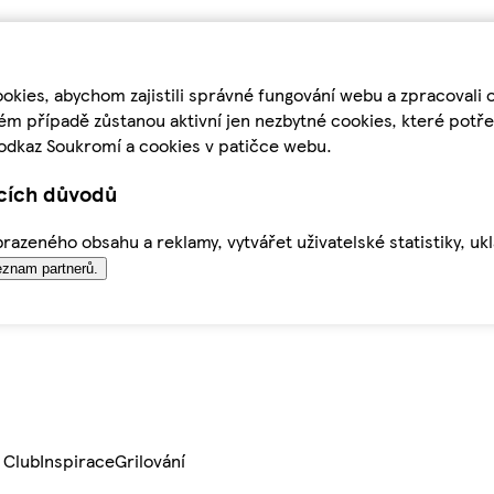
kies, abychom zajistili správné fungování webu a zpracovali 
ém případě zůstanou aktivní jen nezbytné cookies, které pot
odkaz Soukromí a cookies v patičce webu.
ících důvodů
azeného obsahu a reklamy, vytvářet uživatelské statistiky, uk
znam partnerů.
 Club
Inspirace
Grilování