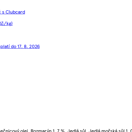
č s Clubcard
Kč/kg)
platí do 17. 8. 2026
čnicový olej, Rozmarýn 1, 7 %, Jedlá sůl, Jedlá mořská sůl 1, 