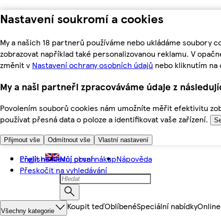
Nastavení soukromí a cookies
My a našich 18 partnerů používáme nebo ukládáme soubory coo
zobrazovat například také personalizovanou reklamu. V opačn
změnit v
Nastavení ochrany osobních údajů
nebo kliknutím na 
My a naši partneři zpracováváme údaje z následuj
Povolením souborů cookies nám umožníte měřit efektivitu zobr
používat přesná data o poloze a identifikovat vaše zařízení.
Se
Přijmout vše
Odmítnout vše
Vlastní nastavení
Přejít na hlavní obsah
English
Můj první nákup
Nápověda
Přeskočit na vyhledávání
Koupit teď
Oblíbené
Speciální nabídky
Online
Všechny kategorie