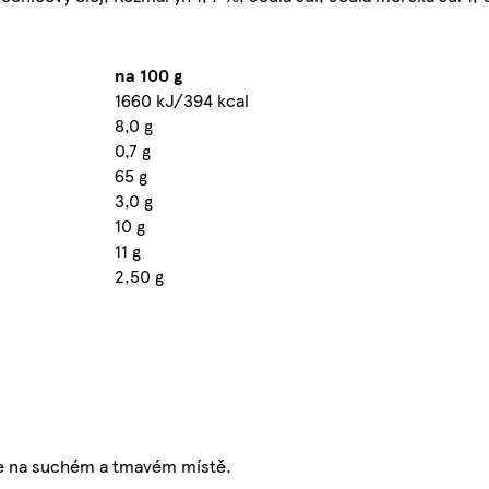
na 100 g
1660 kJ/394 kcal
8,0 g
0,7 g
65 g
3,0 g
10 g
11 g
2,50 g
ujte na suchém a tmavém místě.