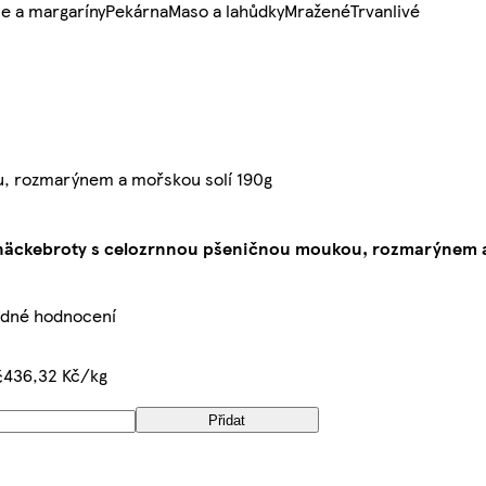
e a margaríny
Pekárna
Maso a lahůdky
Mražené
Trvanlivé
, rozmarýnem a mořskou solí 190g
äckebroty s celozrnnou pšeničnou moukou, rozmarýnem a
ádné hodnocení
436,32 Kč/kg
č
Přidat