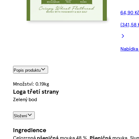
64,90 K
(341,58 
Nabídka 
Popis produktu
Množství: 0.19kg
Loga třetí strany
Zelený bod
Složení
Ingredience
Celozrnná
pšeničná
mouka 48 %,
Pšeničná
mouka, Slune