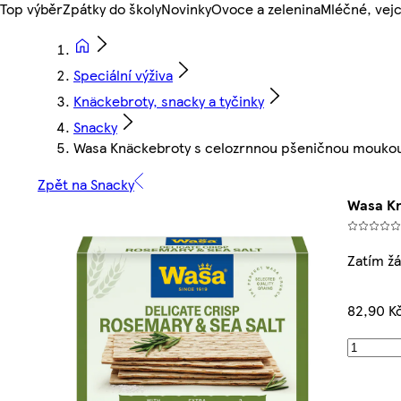
Top výběr
Zpátky do školy
Novinky
Ovoce a zelenina
Mléčné, vejc
Speciální výživa
Knäckebroty, snacky a tyčinky
Snacky
Wasa Knäckebroty s celozrnnou pšeničnou moukou
Zpět na Snacky
Wasa Kn
Zatím ž
82,90 K