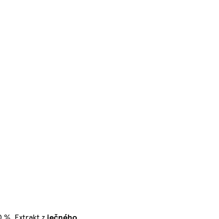
0 %, Extrakt z
ječného