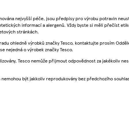
nována nejvyšší péče, jsou předpisy pro výrobu potravin neust
etetických informací a alergenů. Vždy byste si měli přečíst eti
etových stránkách.
 radu ohledně výrobků značky Tesco, kontaktujte prosím Odděl
se nejedná o výrobek značky Tesco.
ualizovány, Tesco nemůže přijmout odpovědnost za jakékoliv ne
a nemohou být jakkoliv reprodukovány bez předchozího souhla