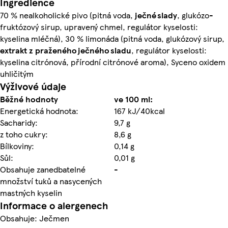
Ingredience
70 % nealkoholické pivo (pitná voda,
ječné
slady
, glukózo-
fruktózový sirup, upravený chmel, regulátor kyselosti:
kyselina mléčná), 30 % limonáda (pitná voda, glukózový sirup,
extrakt z praženého
ječného
sladu
, regulátor kyselosti:
kyselina citrónová, přírodní citrónové aroma), Syceno oxidem
uhličitým
Výživové údaje
Běžné hodnoty
ve 100 ml:
Energetická hodnota:
167 kJ/40kcal
Sacharidy:
9,7 g
z toho cukry:
8,6 g
Bílkoviny:
0,14 g
Sůl:
0,01 g
Obsahuje zanedbatelné
-
množství tuků a nasycených
mastných kyselin
Informace o alergenech
Obsahuje: Ječmen