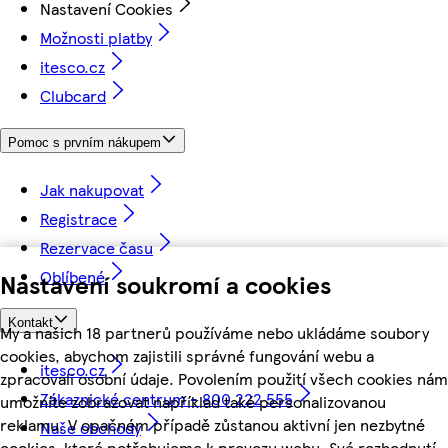
Nastavení Cookies
Možnosti platby
itesco.cz
Clubcard
Pomoc s prvním nákupem
Jak nakupovat
Registrace
Rezervace času
Oblíbené
Nastavení soukromí a cookies
Kontakt
My a našich 18 partnerů používáme nebo ukládáme soubory
cookies, abychom zajistili správné fungování webu a
itesco.cz
zpracovali osobní údaje. Povolením použití všech cookies nám
Zákaznické centrum - 800 222 555
umožníte zobrazovat například také personalizovanou
reklamu. V opačném případě zůstanou aktivní jen nezbytné
Naše obchody
cookies, které potřebujeme k provozu webu. Své rozhodnutí