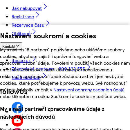
Jak nakupovat
Registrace
Rezervace času
Oblíbené
Nastavení soukromí a cookies
Kontakt
My a našich 18 partnerů používáme nebo ukládáme soubory
cookies, abychom zajistili správné fungování webu a
itesco.cz
zpracovali osobní údaje. Povolením použití všech cookies nám
Zákaznické centrum - 800 222 555
umožníte zobrazovat například také personalizovanou
reklamu. V opačném případě zůstanou aktivní jen nezbytné
Naše obchody
cookies, které potřebujeme k provozu webu. Své rozhodnutí
můžete kdykoliv změnit v
Nastavení ochrany osobních údajů
followUs
nebo kliknutím na odkaz Soukromí a cookies v patičce webu.
My a naši partneři zpracováváme údaje z
následujících důvodů
Povolením souborů cookies nám umožníte měřit efektivitu