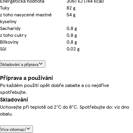
Energetická hodnota
3061 kJ (744 kcal)
Tuky
82 g
z toho nasycené mastné
54 g
kyseliny
Sacharidy
0,8 g
z toho cukry
0,8 g
Bílkoviny
0,8 g
Sůl
0,02 g
Skladování a příprava
Příprava a používání
Po každém použití opět dobře zabalte a co nejdříve
spotřebujte.
Skladování
Uchovejte při teplotě od 2°C do 8°C. Spotřebujte do: viz dno
obalu.
Více informací