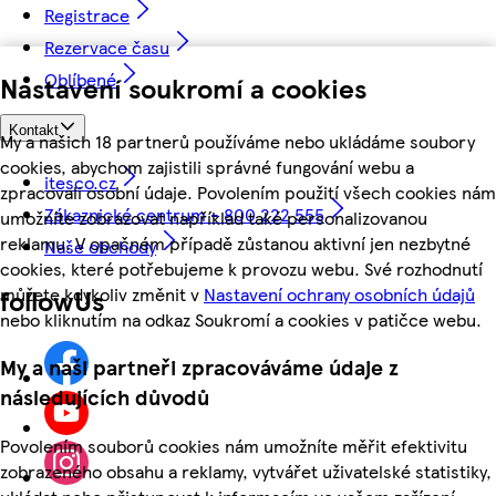
Registrace
Rezervace času
Oblíbené
Nastavení soukromí a cookies
Kontakt
My a našich 18 partnerů používáme nebo ukládáme soubory
cookies, abychom zajistili správné fungování webu a
itesco.cz
zpracovali osobní údaje. Povolením použití všech cookies nám
Zákaznické centrum - 800 222 555
umožníte zobrazovat například také personalizovanou
reklamu. V opačném případě zůstanou aktivní jen nezbytné
Naše obchody
cookies, které potřebujeme k provozu webu. Své rozhodnutí
můžete kdykoliv změnit v
Nastavení ochrany osobních údajů
followUs
nebo kliknutím na odkaz Soukromí a cookies v patičce webu.
My a naši partneři zpracováváme údaje z
následujících důvodů
Povolením souborů cookies nám umožníte měřit efektivitu
zobrazeného obsahu a reklamy, vytvářet uživatelské statistiky,