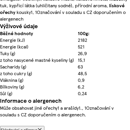
tuk, kypřicí látka (uhličitany sodné), přírodní aroma,
lískové
ořechy
kousky1, 1Označování v souladu s CZ doporučením o
alergenech
Výživové údaje
Běžné hodnoty
100g:
Energie (kJ)
2182
Energie (kcal)
521
Tuky (g)
26,9
z toho nasycené mastné kyseliny (g)
15,1
Sacharidy (g)
63
z toho cukry (g)
48,5
Vláknina (g)
0,9
Bílkoviny (g)
6,2
Sůl (g)
0,24
Informace o alergenech
Může obsahovat jiné ořechy1 a arašídy1., 1Označování v
souladu s CZ doporučením o alergenech.