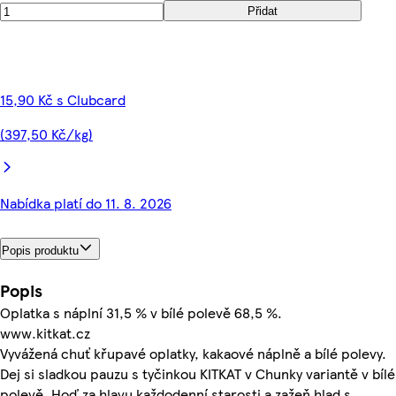
Přidat
15,90 Kč s Clubcard
(397,50 Kč/kg)
Nabídka platí do 11. 8. 2026
Popis produktu
Popis
Oplatka s náplní 31,5 % v bílé polevě 68,5 %.
www.kitkat.cz
Vyvážená chuť křupavé oplatky, kakaové náplně a bílé polevy.
Dej si sladkou pauzu s tyčinkou KITKAT v Chunky variantě v bílé
polevě. Hoď za hlavu každodenní starosti a zažeň hlad s