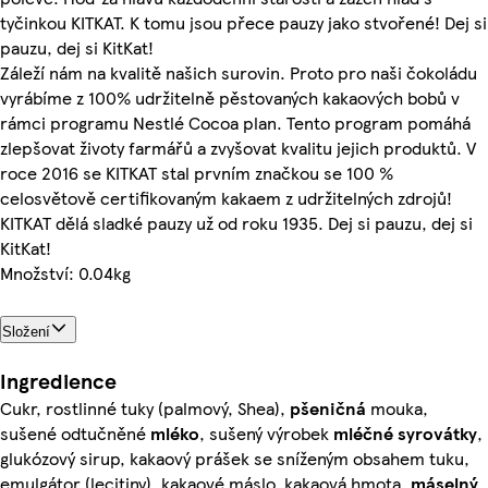
tyčinkou KITKAT. K tomu jsou přece pauzy jako stvořené! Dej si
pauzu, dej si KitKat!
Záleží nám na kvalitě našich surovin. Proto pro naši čokoládu
vyrábíme z 100% udržitelně pěstovaných kakaových bobů v
rámci programu Nestlé Cocoa plan. Tento program pomáhá
zlepšovat životy farmářů a zvyšovat kvalitu jejich produktů. V
roce 2016 se KITKAT stal prvním značkou se 100 %
celosvětově certifikovaným kakaem z udržitelných zdrojů!
KITKAT dělá sladké pauzy už od roku 1935. Dej si pauzu, dej si
KitKat!
Množství: 0.04kg
Složení
Ingredience
Cukr, rostlinné tuky (palmový, Shea),
pšeničná
mouka,
sušené odtučněné
mléko
, sušený výrobek
mléčné
syrovátky
,
glukózový sirup, kakaový prášek se sníženým obsahem tuku,
emulgátor (lecitiny), kakaové máslo, kakaová hmota,
máselný