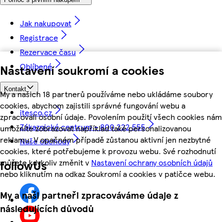
Jak nakupovat
Registrace
Rezervace času
Oblíbené
Nastavení soukromí a cookies
Kontakt
My a našich 18 partnerů používáme nebo ukládáme soubory
cookies, abychom zajistili správné fungování webu a
itesco.cz
zpracovali osobní údaje. Povolením použití všech cookies nám
Zákaznické centrum - 800 222 555
umožníte zobrazovat například také personalizovanou
reklamu. V opačném případě zůstanou aktivní jen nezbytné
Naše obchody
cookies, které potřebujeme k provozu webu. Své rozhodnutí
můžete kdykoliv změnit v
Nastavení ochrany osobních údajů
followUs
nebo kliknutím na odkaz Soukromí a cookies v patičce webu.
My a naši partneři zpracováváme údaje z
následujících důvodů