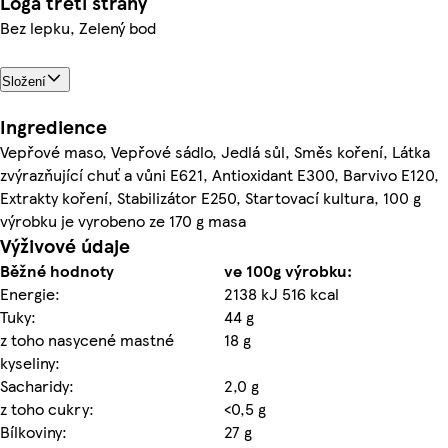
Loga třetí strany
Bez lepku, Zelený bod
Složení
Ingredience
Vepřové maso, Vepřové sádlo, Jedlá sůl, Směs koření, Látka
zvýrazňující chuť a vůni E621, Antioxidant E300, Barvivo E120,
Extrakty koření, Stabilizátor E250, Startovací kultura, 100 g
výrobku je vyrobeno ze 170 g masa
Výživové údaje
Běžné hodnoty
ve 100g výrobku:
Energie:
2138 kJ 516 kcal
Tuky:
44 g
z toho nasycené mastné
18 g
kyseliny:
Sacharidy:
2,0 g
z toho cukry:
<0,5 g
Bílkoviny:
27 g