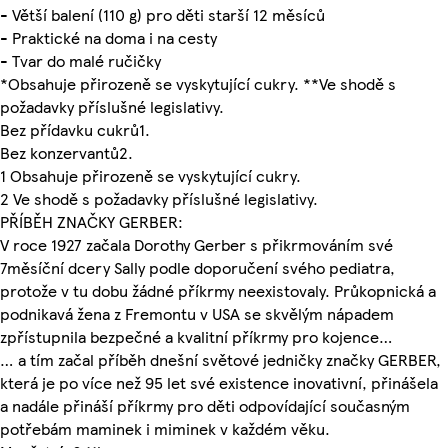
- Větší balení (110 g) pro děti starší 12 měsíců
- Praktické na doma i na cesty
- Tvar do malé ručičky
*Obsahuje přirozeně se vyskytující cukry. **Ve shodě s
požadavky příslušné legislativy.
Bez přídavku cukrů1.
Bez konzervantů2.
1 Obsahuje přirozeně se vyskytující cukry.
2 Ve shodě s požadavky příslušné legislativy.
PŘÍBĚH ZNAČKY GERBER:
V roce 1927 začala Dorothy Gerber s přikrmováním své
7měsíční dcery Sally podle doporučení svého pediatra,
protože v tu dobu žádné příkrmy neexistovaly. Průkopnická a
podnikavá žena z Fremontu v USA se skvělým nápadem
zpřístupnila bezpečné a kvalitní příkrmy pro kojence…
… a tím začal příběh dnešní světové jedničky značky GERBER,
která je po více než 95 let své existence inovativní, přinášela
a nadále přináší příkrmy pro děti odpovídající současným
potřebám maminek i miminek v každém věku.