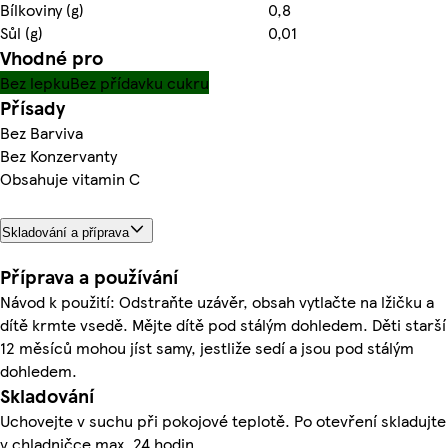
Bílkoviny (g)
0,8
Sůl (g)
0,01
Vhodné pro
Bez lepku
Bez přídavku cukru
Přísady
Bez Barviva
Bez Konzervanty
Obsahuje vitamin C
Skladování a příprava
Příprava a používání
Návod k použití: Odstraňte uzávěr, obsah vytlačte na lžičku a
dítě krmte vsedě. Mějte dítě pod stálým dohledem. Děti starší
12 měsíců mohou jíst samy, jestliže sedí a jsou pod stálým
dohledem.
Skladování
Uchovejte v suchu při pokojové teplotě. Po otevření skladujte
v chladničce max. 24 hodin.