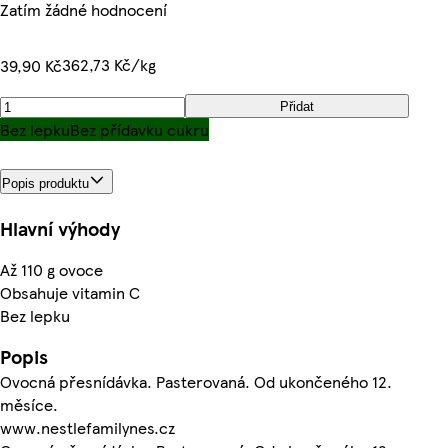
Zatím žádné hodnocení
362,73 Kč/kg
39,90 Kč
Přidat
Bez lepku
Bez přídavku cukru
Popis produktu
Hlavní výhody
Až 110 g ovoce
Obsahuje vitamin C
Bez lepku
Popis
Ovocná přesnídávka. Pasterovaná. Od ukončeného 12.
měsíce.
www.nestlefamilynes.cz