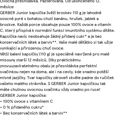
Ovocná přesnídávka. Pasterovaná. Od ukončeného 12.
měsíce
GERBER Junior kapsička Svěží broskev 110 g je lahodné
ovocné pyré s bohatou chutí banánu, hrušek, jablek a
broskve. Každá porce obsahuje pouze 100% ovoce a vitamín
C, který přispívá k normální funkci imunitního systému dítěte.
Kapsička navíc neobsahuje žádný přidaný cukr* a je bez
konzervačních látek a barviv**. Vaše malé děťátko si tak užije
vynikající a přirozenou chuť ovoce.
Větší balení kapsičky (110 g) je speciálně navržené pro malé
mlsouny starší 12 měsíců. Díky praktickému
znovuuzavíratelnému obalu je přesnídávka perfektní
svačinkou nejen na doma, ale i na cesty, kde snadno potěší
mlsné jazýčky. Tvar kapsičky zároveň skvěle padne do ručiček
vašeho malého strávníka. S GERBER Junior kapsičkou tak
máte chutnou ovocnou svačinku vždy snadno po ruce!
GERBER Junior kapsička:
- 100% ovoce s vitamínem C
- 0 % přidaného cukru*
- Bez konzervačních látek a barviv**