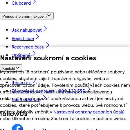
Clubcard
Pomoc s prvním nákupem
Jak nakupovat
Registrace
Rezervace času
Oblíbené
Nastavení soukromí a cookies
Kontakt
My a našich 18 partnerů používáme nebo ukládáme soubory
cookies, abychom zajistili správné fungování webu a
itesco.cz
zpracovali osobní údaje. Povolením použití všech cookies nám
Zákaznické centrum - 800 222 555
umožníte zobrazovat například také personalizovanou
reklamu. V opačném případě zůstanou aktivní jen nezbytné
Naše obchody
cookies, které potřebujeme k provozu webu. Své rozhodnutí
můžete kdykoliv změnit v
Nastavení ochrany osobních údajů
followUs
nebo kliknutím na odkaz Soukromí a cookies v patičce webu.