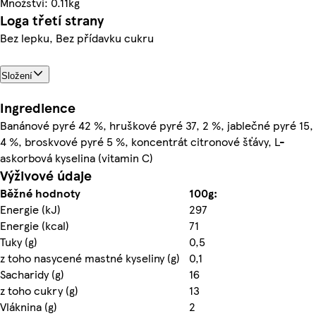
Množství: 0.11kg
Loga třetí strany
Bez lepku, Bez přídavku cukru
Složení
Ingredience
Banánové pyré 42 %, hruškové pyré 37, 2 %, jablečné pyré 15,
4 %, broskvové pyré 5 %, koncentrát citronové šťávy, L-
askorbová kyselina (vitamin C)
Výživové údaje
Běžné hodnoty
100g:
Energie (kJ)
297
Energie (kcal)
71
Tuky (g)
0,5
z toho nasycené mastné kyseliny (g)
0,1
Sacharidy (g)
16
z toho cukry (g)
13
Vláknina (g)
2