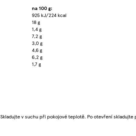
na 100 g:
925 kJ/224 kcal
18 g
1,4 g
7,2 g
3,0 g
4,6 g
6,2 g
1,7 g
Skladujte v suchu při pokojové teplotě. Po otevření skladujte p