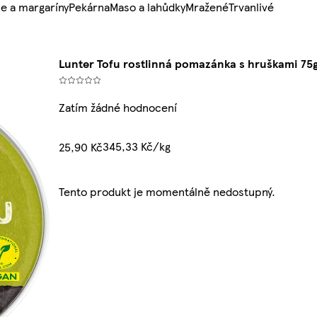
e a margaríny
Pekárna
Maso a lahůdky
Mražené
Trvanlivé
Lunter Tofu rostlinná pomazánka s hruškami 75
Zatím žádné hodnocení
345,33 Kč/kg
25,90 Kč
Tento produkt je momentálně nedostupný.