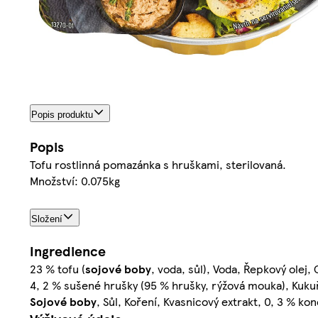
Popis produktu
Popis
Tofu rostlinná pomazánka s hruškami, sterilovaná.
Množství: 0.075kg
Složení
Ingredience
23 % tofu (
sojové boby
, voda, sůl), Voda, Řepkový olej,
4, 2 % sušené hrušky (95 % hrušky, rýžová mouka), Kukuř
Sojové boby
, Sůl, Koření, Kvasnicový extrakt, 0, 3 % k