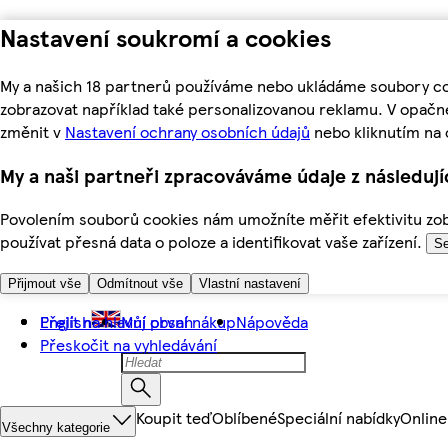
Nastavení soukromí a cookies
My a našich 18 partnerů používáme nebo ukládáme soubory coo
zobrazovat například také personalizovanou reklamu. V opačn
změnit v
Nastavení ochrany osobních údajů
nebo kliknutím na 
My a naši partneři zpracováváme údaje z následuj
Povolením souborů cookies nám umožníte měřit efektivitu zobr
používat přesná data o poloze a identifikovat vaše zařízení.
Se
Přijmout vše
Odmítnout vše
Vlastní nastavení
Přejít na hlavní obsah
English
Můj první nákup
Nápověda
Přeskočit na vyhledávání
Koupit teď
Oblíbené
Speciální nabídky
Online
Všechny kategorie