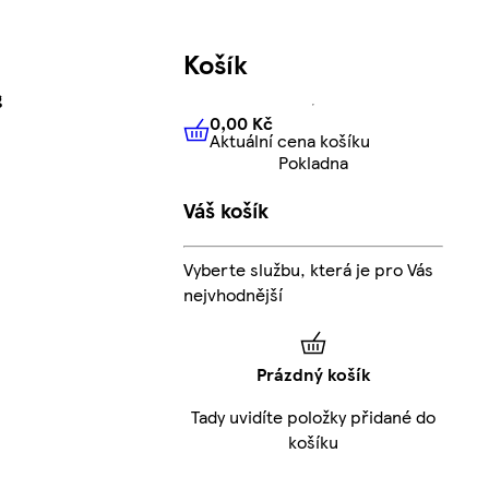
Košík
g
0,00 Kč
Aktuální cena košíku
0,00 Kč
Aktuální cena košíku
Pokladna
Váš košík
Vyberte službu, která je pro Vás
nejvhodnější
Prázdný košík
Tady uvidíte položky přidané do
košíku