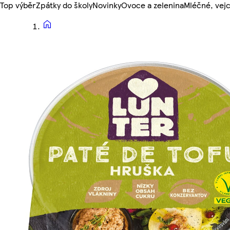
Top výběr
Zpátky do školy
Novinky
Ovoce a zelenina
Mléčné, vejc