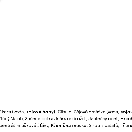
 Okara (voda,
sojové boby
), Cibule, Sójová omáčka (voda,
sojo
ičný škrob, Sušené potravinářské droždí, Jablečný ocet, Hrach
oncentrát hruškové šťávy,
Pšeničná
mouka, Sirup z batátů, Třtin