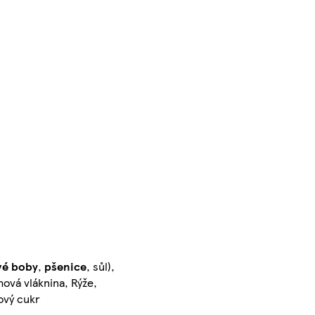
vé boby
,
pšenice
, sůl),
ová vláknina, Rýže,
ový cukr