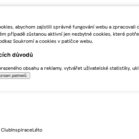
kies, abychom zajistili správné fungování webu a zpracovali 
ém případě zůstanou aktivní jen nezbytné cookies, které pot
odkaz Soukromí a cookies v patičce webu.
ících důvodů
azeného obsahu a reklamy, vytvářet uživatelské statistiky, uk
znam partnerů.
 Club
Inspirace
Léto