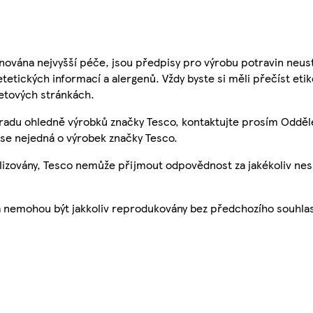
nována nejvyšší péče, jsou předpisy pro výrobu potravin neust
etetických informací a alergenů. Vždy byste si měli přečíst eti
etových stránkách.
 radu ohledně výrobků značky Tesco, kontaktujte prosím Odděl
se nejedná o výrobek značky Tesco.
ualizovány, Tesco nemůže přijmout odpovědnost za jakékoliv ne
a nemohou být jakkoliv reprodukovány bez předchozího souhla