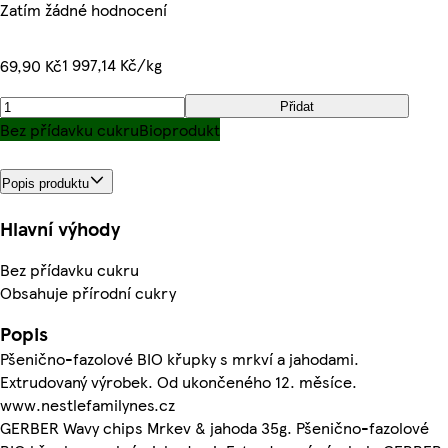
Zatím žádné hodnocení
1 997,14 Kč/kg
69,90 Kč
Přidat
Bez přídavku cukru
Bioprodukt
Popis produktu
Hlavní výhody
Bez přídavku cukru
Obsahuje přírodní cukry
Popis
Pšenično-fazolové BIO křupky s mrkví a jahodami.
Extrudovaný výrobek. Od ukončeného 12. měsíce.
www.nestlefamilynes.cz
GERBER Wavy chips Mrkev & jahoda 35g. Pšenično-fazolové