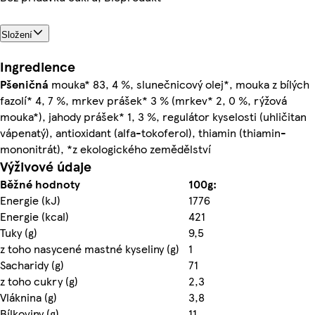
Složení
Ingredience
Pšeničná
mouka* 83, 4 %, slunečnicový olej*, mouka z bílých
fazolí* 4, 7 %, mrkev prášek* 3 % (mrkev* 2, 0 %, rýžová
mouka*), jahody prášek* 1, 3 %, regulátor kyselosti (uhličitan
vápenatý), antioxidant (alfa-tokoferol), thiamin (thiamin-
mononitrát), *z ekologického zemědělství
Výživové údaje
Běžné hodnoty
100g:
Energie (kJ)
1776
Energie (kcal)
421
Tuky (g)
9,5
z toho nasycené mastné kyseliny (g)
1
Sacharidy (g)
71
z toho cukry (g)
2,3
Vláknina (g)
3,8
Bílkoviny (g)
11