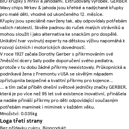
BIO křupky s mrkví a jahodami. Extrudovaný výrobek. GERBER
Wavy chips Mrkev & jahoda jsou křehké a nadýchané křupky
pro malé děti, vhodné od ukončeného 12. měsíce.
Křupky jsou speciálně navrženy tak, aby odpovídaly potřebám
vašich ratolestí. Skvěle padnou do ruček malých strávníků a
mohou sloužit i jako alternativa ke snackům pro dospělé.
Unikátní tvar vyvinutý experty na dětskou výživu napomáhá k
rozvoji ústních i motorických dovedností.
V roce 1927 začala Dorothy Gerber s přikrmováním své
7měsíční dcery Sally podle doporučení svého pediatra,
protože v tu dobu žádné příkrmy neexistovaly. Průkopnická a
podnikavá žena z Fremontu v USA se skvělým nápadem
zpřístupnila bezpečné a kvalitní příkrmy pro kojence…
… a tím začal příběh dnešní světové jedničky značky GERBER,
která je po více než 95 let své existence inovativní, přinášela
a nadále přináší příkrmy pro děti odpovídající současným
potřebám maminek i miminek v každém věku.
Množství: 0.035kg
Loga třetí strany
Bez přídavku cukru, Bioprodukt