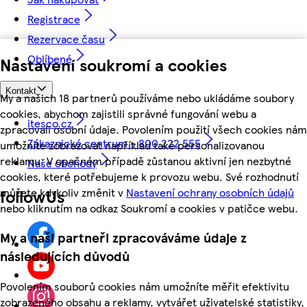
Registrace
Rezervace času
Oblíbené
Nastavení soukromí a cookies
Kontakt
My a našich 18 partnerů používáme nebo ukládáme soubory
cookies, abychom zajistili správné fungování webu a
itesco.cz
zpracovali osobní údaje. Povolením použití všech cookies nám
Zákaznické centrum - 800 222 555
umožníte zobrazovat například také personalizovanou
reklamu. V opačném případě zůstanou aktivní jen nezbytné
Naše obchody
cookies, které potřebujeme k provozu webu. Své rozhodnutí
můžete kdykoliv změnit v
Nastavení ochrany osobních údajů
followUs
nebo kliknutím na odkaz Soukromí a cookies v patičce webu.
My a naši partneři zpracováváme údaje z
následujících důvodů
Povolením souborů cookies nám umožníte měřit efektivitu
zobrazeného obsahu a reklamy, vytvářet uživatelské statistiky,