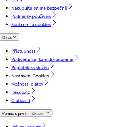
Nakupujte online bezpečně
Podmínky používání
Soukromí a cookies
O nás
Přístupnost
Podívejte se, kam doručujeme
Poplatek za službu
Nastavení Cookies
Možnosti platby
itesco.cz
Clubcard
Pomoc s prvním nákupem
Jak nakupovat