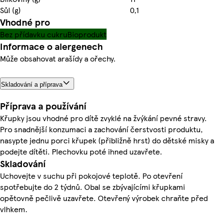
Sůl (g)
0,1
Vhodné pro
Bez přídavku cukru
Bioprodukt
Informace o alergenech
Může obsahovat arašídy a ořechy.
Skladování a příprava
Příprava a používání
Křupky jsou vhodné pro dítě zvyklé na žvýkání pevné stravy.
Pro snadnější konzumaci a zachování čerstvosti produktu,
nasypte jednu porci křupek (přibližně hrst) do dětské misky a
podejte dítěti. Plechovku poté ihned uzavřete.
Skladování
Uchovejte v suchu při pokojové teplotě. Po otevření
spotřebujte do 2 týdnů. Obal se zbývajícími křupkami
opětovně pečlivě uzavřete. Otevřený výrobek chraňte před
vlhkem.