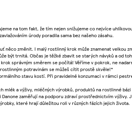
ujeme na tom fakt, že tím nejen snižujeme co nejvíce uhlíkovo
e zavlažováním úrody poradila sama bez našeho zásahu.
uť něco změnit. I malý rostlinný krok může znamenat velkou z
e být trnitá. Občas je těžké zbavit se starých návyků a od to
dý krok správným směrem se počítá! Věříme v pokrok, ne nada
m rostlinným potravinám se můžeš cítit prostě skvěle!*
ormálního stavu kostí. Při pravidelné konzumaci v rámci pestr
 mlék a výživy, mléčných výrobků, produktů na rostlinné bázi 
osti Danone zaměřují na podporu zdraví prostřednictvím výživy.
obky, které hrají důležitou roli v různých fázích jejich života.