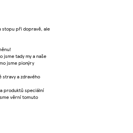
u stopu při dopravě, ale
měnu!
ho jsme tady my a naše
rmo jsme pionýry
é stravy a zdravého
a produktů speciální
 Jsme věrní tomuto