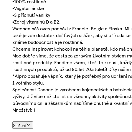
▪100% rostlinné
▪Vegetariánské
▪S příchutí vanilky
▪Zdroj vitamínů D a B2.
Všechen náš oves pochází z Francie, Belgie a Finska. Mil
také je zde dostatek dešťových srážek, aby si příroda s
Známe budoucnost a je rostlinná.
Chceme inspirovat kohokoli na téhle planetě, kdo má ch
Moc dobře víme, že cesta za zdravým životním stylem můž
rostlinné produkty. Fandíme všem, kteří to zkouší, kaž
rostlinných produktů, už od 80.let 20.století! Díky naši
*Alpro obsahuje vápník, který je potřebný pro udržení n
životního stylu.
Společnost Danone je výrobcem kojeneckých a batolecích
výživy. Již více než sto let se všechny aktivity společn
původnímu cíli a zákazníkům nabízíme chutné a kvalitní výr
Množství: 1l
Složení