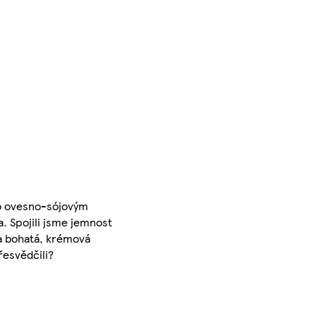
pro ovesno-sójovým
a. Spojili jsme jemnost
 a bohatá, krémová
řesvědčili?