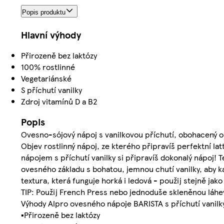
Popis produktu
Hlavní výhody
Přirozeně bez laktózy
100% rostlinné
Vegetariánské
S příchutí vanilky
Zdroj vitamínů D a B2
Popis
Ovesno-sójový nápoj s vanilkovou příchutí, obohacený o 
Objev rostlinný nápoj, ze kterého připravíš perfektní l
nápojem s příchutí vanilky si připravíš dokonalý nápoj! 
ovesného základu s bohatou, jemnou chutí vanilky, aby k
textura, která funguje horká i ledová - použij stejně jak
TIP: Použij French Press nebo jednoduše skleněnou láhe
Výhody Alpro ovesného nápoje BARISTA s příchutí vanilk
▪Přirozeně bez laktózy