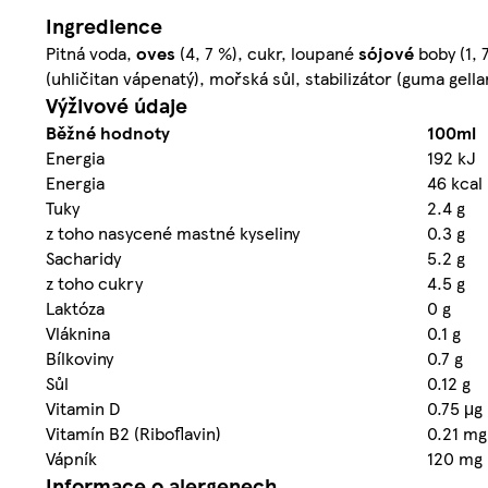
Ingredience
Pitná voda,
oves
(4, 7 %), cukr, loupané
sójové
boby (1, 
(uhličitan vápenatý), mořská sůl, stabilizátor (guma gella
Výživové údaje
Běžné hodnoty
100ml
Energia
192 kJ
Energia
46 kcal
Tuky
2.4 g
z toho nasycené mastné kyseliny
0.3 g
Sacharidy
5.2 g
z toho cukry
4.5 g
Laktóza
0 g
Vláknina
0.1 g
Bílkoviny
0.7 g
Sůl
0.12 g
Vitamin D
0.75 μg
Vitamín B2 (Riboflavin)
0.21 mg
Vápník
120 mg
Informace o alergenech