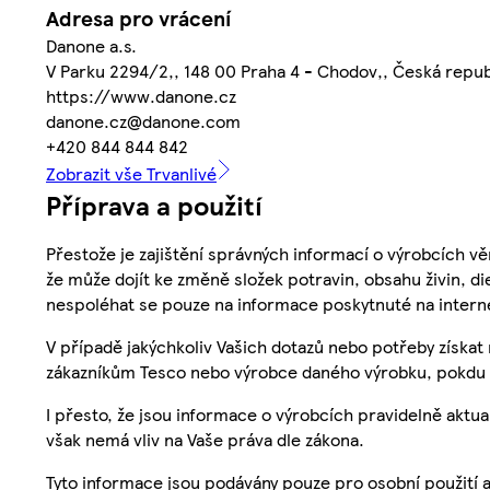
Adresa pro vrácení
Danone a.s.
V Parku 2294/2,, 148 00 Praha 4 - Chodov,, Česká repub
https://www.danone.cz
danone.cz@danone.com
+420 844 844 842
Zobrazit vše Trvanlivé
Příprava a použití
Přestože je zajištění správných informací o výrobcích vě
že může dojít ke změně složek potravin, obsahu živin, di
nespoléhat se pouze na informace poskytnuté na intern
V případě jakýchkoliv Vašich dotazů nebo potřeby získat
zákazníkům Tesco nebo výrobce daného výrobku, pokdu 
I přesto, že jsou informace o výrobcích pravidelně akt
však nemá vliv na Vaše práva dle zákona.
Tyto informace jsou podávány pouze pro osobní použití 