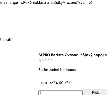
e a margaríny
Pekárna
Maso a lahůdky
Mražené
Trvanlivé
íchutí 1l
ALPRO Barista Ovesno-sójový nápoj s 
Zatím žádné hodnocení
84,90 Kč/l
84,90 Kč
Přidat