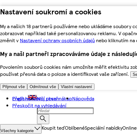
Nastavení soukromí a cookies
My a našich 18 partnerů používáme nebo ukládáme soubory coo
zobrazovat například také personalizovanou reklamu. V opačn
změnit v
Nastavení ochrany osobních údajů
nebo kliknutím na 
My a naši partneři zpracováváme údaje z následuj
Povolením souborů cookies nám umožníte měřit efektivitu zobr
používat přesná data o poloze a identifikovat vaše zařízení.
Se
Přijmout vše
Odmítnout vše
Vlastní nastavení
Přejít na hlavní obsah
English
Můj první nákup
Nápověda
Přeskočit na vyhledávání
Koupit teď
Oblíbené
Speciální nabídky
Online
Všechny kategorie