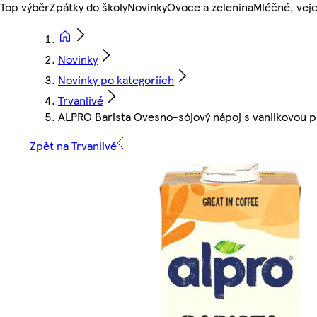
Top výběr
Zpátky do školy
Novinky
Ovoce a zelenina
Mléčné, vejc
Novinky
Novinky po kategoriích
Trvanlivé
ALPRO Barista Ovesno-sójový nápoj s vanilkovou př
Zpět na Trvanlivé