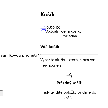
Košík
0,00 Kč
Aktuální cena košíku
0,00 Kč
Aktuální cena košíku
Pokladna
Váš košík
vanilkovou příchutí 1l
Vyberte službu, která je pro Vás
nejvhodnější
Prázdný košík
Tady uvidíte položky přidané do
košíku