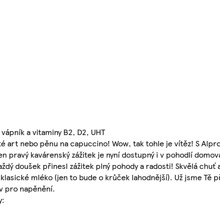
vápník a vitaminy B2, D2, UHT
atté art nebo pěnu na capuccino! Wow, tak tohle je vítěz! S Al
Ten pravý kavárenský zážitek je nyní dostupný i v pohodlí domov
aždý doušek přinesl zážitek plný pohody a radosti! Skvělá chuť
o klasické mléko (jen to bude o krůček lahodnější). Už jsme Tě p
v pro napěnění.
y: