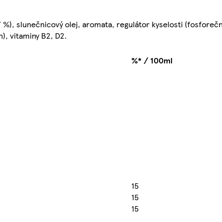
7 %), slunečnicový olej, aromata, regulátor kyselosti (fosforeč
n), vitaminy B2, D2.
%* / 100ml
15
15
15