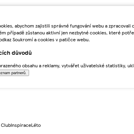
kies, abychom zajistili správné fungování webu a zpracovali 
ém případě zůstanou aktivní jen nezbytné cookies, které pot
odkaz Soukromí a cookies v patičce webu.
ících důvodů
azeného obsahu a reklamy, vytvářet uživatelské statistiky, uk
znam partnerů.
 Club
Inspirace
Léto