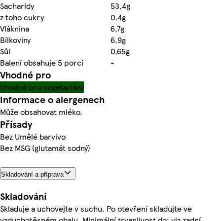
Sacharidy
53,4g
z toho cukry
0,4g
Vláknina
6,7g
Bílkoviny
6,9g
Sůl
0,65g
Balení obsahuje 5 porcí
-
Vhodné pro
Vhodné pro vegetariány
Informace o alergenech
Může obsahovat mléko.
Přísady
Bez Umělé barvivo
Bez MSG (glutamát sodný)
Skladování a příprava
Skladování
Skladuje a uchovejte v suchu. Po otevření skladujte ve
vzduchotěsném obalu. Minimální trvanlivost do: viz zadní