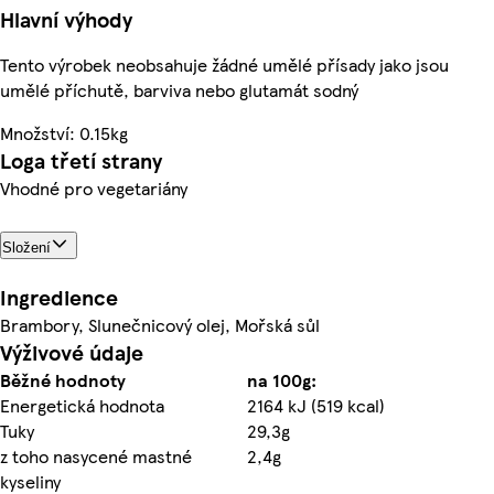
Hlavní výhody
Tento výrobek neobsahuje žádné umělé přísady jako jsou
umělé příchutě, barviva nebo glutamát sodný
Množství: 0.15kg
Loga třetí strany
Vhodné pro vegetariány
Složení
Ingredience
Brambory, Slunečnicový olej, Mořská sůl
Výživové údaje
Běžné hodnoty
na 100g:
Energetická hodnota
2164 kJ (519 kcal)
Tuky
29,3g
z toho nasycené mastné
2,4g
kyseliny