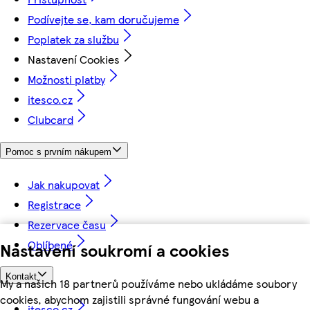
Podívejte se, kam doručujeme
Poplatek za službu
Nastavení Cookies
Možnosti platby
itesco.cz
Clubcard
Pomoc s prvním nákupem
Jak nakupovat
Registrace
Rezervace času
Oblíbené
Nastavení soukromí a cookies
Kontakt
My a našich 18 partnerů používáme nebo ukládáme soubory
cookies, abychom zajistili správné fungování webu a
itesco.cz