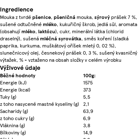
Ingredience
Mouka z tvrdé
pšenice
,
pšeničná
mouka,
sýrový
prášek 7 %,
sušené odtučněné
mléko
, kukuřičný škrob, jedlá sůl, aromata
(obsahují
mléko
,
laktózu
), cukr, minerální látka (chlorid
draselný), sušená
mléčná
syrovátka
, směs koření (sladká
paprika, kurkuma, muškátový oříšek mletý 0, 02 %),
slunečnicový olej, česnekový prášek 0, 3 %, sušený kvasničný
výtažek, % - vztaženo na obsah složky v celém výrobku
Výživové údaje
Běžné hodnoty
100g:
Energie (kJ)
1575
Energie (kcal)
373
Tuky (g)
5,5
z toho nasycené mastné kyseliny (g)
2,1
Sacharidy (g)
63,9
z toho cukry (g)
6,9
Vláknina (g)
3,8
Bílkoviny (g)
14,9