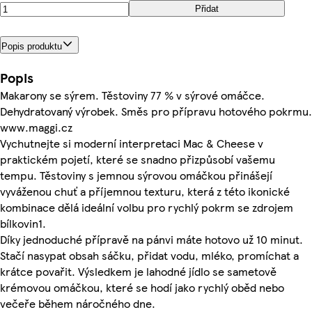
Přidat
Popis produktu
Popis
Makarony se sýrem. Těstoviny 77 % v sýrové omáčce.
Dehydratovaný výrobek. Směs pro přípravu hotového pokrmu.
www.maggi.cz
Vychutnejte si moderní interpretaci Mac & Cheese v
praktickém pojetí, které se snadno přizpůsobí vašemu
tempu. Těstoviny s jemnou sýrovou omáčkou přinášejí
vyváženou chuť a příjemnou texturu, která z této ikonické
kombinace dělá ideální volbu pro rychlý pokrm se zdrojem
bílkovin1.
Díky jednoduché přípravě na pánvi máte hotovo už 10 minut.
Stačí nasypat obsah sáčku, přidat vodu, mléko, promíchat a
krátce povařit. Výsledkem je lahodné jídlo se sametově
krémovou omáčkou, které se hodí jako rychlý oběd nebo
večeře během náročného dne.