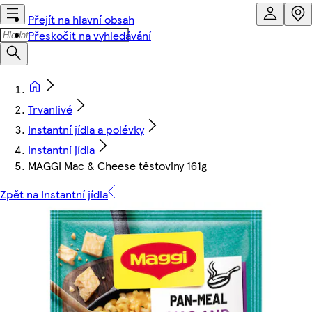
Přejít na hlavní obsah
Přeskočit na vyhledávání
Trvanlivé
Instantní jídla a polévky
Instantní jídla
MAGGI Mac & Cheese těstoviny 161g
Zpět na Instantní jídla