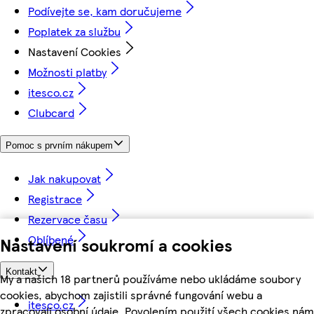
Podívejte se, kam doručujeme
Poplatek za službu
Nastavení Cookies
Možnosti platby
itesco.cz
Clubcard
Pomoc s prvním nákupem
Jak nakupovat
Registrace
Rezervace času
Oblíbené
Nastavení soukromí a cookies
Kontakt
My a našich 18 partnerů používáme nebo ukládáme soubory
cookies, abychom zajistili správné fungování webu a
itesco.cz
zpracovali osobní údaje. Povolením použití všech cookies nám