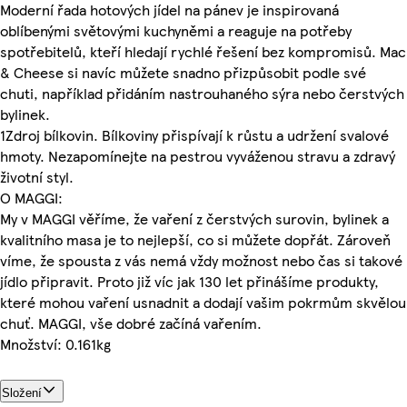
Moderní řada hotových jídel na pánev je inspirovaná
oblíbenými světovými kuchyněmi a reaguje na potřeby
spotřebitelů, kteří hledají rychlé řešení bez kompromisů. Mac
& Cheese si navíc můžete snadno přizpůsobit podle své
chuti, například přidáním nastrouhaného sýra nebo čerstvých
bylinek.
1Zdroj bílkovin. Bílkoviny přispívají k růstu a udržení svalové
hmoty. Nezapomínejte na pestrou vyváženou stravu a zdravý
životní styl.
O MAGGI:
My v MAGGI věříme, že vaření z čerstvých surovin, bylinek a
kvalitního masa je to nejlepší, co si můžete dopřát. Zároveň
víme, že spousta z vás nemá vždy možnost nebo čas si takové
jídlo připravit. Proto již víc jak 130 let přinášíme produkty,
které mohou vaření usnadnit a dodají vašim pokrmům skvělou
chuť. MAGGI, vše dobré začíná vařením.
Množství: 0.161kg
Složení