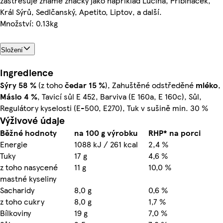
zastřešuje známé značky jako například Lučina, Pribináček,
Král Sýrů, Sedlčanský, Apetito, Liptov, a další.
Množství: 0.13kg
Složení
Ingredience
Sýry
58 %
(z toho
čedar
15 %
), Zahuštěné odstředěné
mléko
,
Máslo
4 %
, Tavicí sůl E 452, Barviva (E 160a, E 160c), Sůl,
Regulátory kyselosti (E-500, E270), Tuk v sušině min. 30 %
Výživové údaje
Běžné hodnoty
na 100 g výrobku
RHP* na porci
Energie
1088 kJ / 261 kcal
2,4 %
Tuky
17 g
4,6 %
z toho nasycené
11 g
10,0 %
mastné kyseliny
Sacharidy
8,0 g
0,6 %
z toho cukry
8,0 g
1,7 %
Bílkoviny
19 g
7,0 %