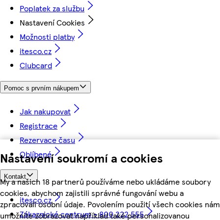
Poplatek za službu
Nastavení Cookies
Možnosti platby
itesco.cz
Clubcard
Pomoc s prvním nákupem
Jak nakupovat
Registrace
Rezervace času
Oblíbené
Nastavení soukromí a cookies
Kontakt
My a našich 18 partnerů používáme nebo ukládáme soubory
cookies, abychom zajistili správné fungování webu a
itesco.cz
zpracovali osobní údaje. Povolením použití všech cookies nám
Zákaznické centrum - 800 222 555
umožníte zobrazovat například také personalizovanou