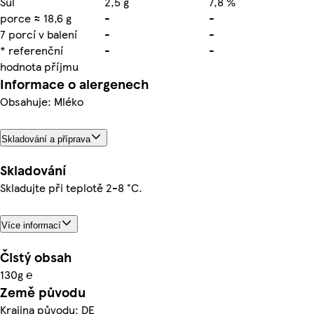
Sůl
2,5 g
7,8 %
porce ≈ 18,6 g
-
-
7 porcí v balení
-
-
* referenční
-
-
hodnota příjmu
Informace o alergenech
Obsahuje: Mléko
Skladování a příprava
Skladování
Skladujte při teplotě 2-8 °C.
Více informací
Čistý obsah
130g ℮
Země původu
Krajina původu: DE