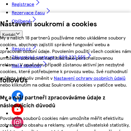
Registrace
Rezervace času
Oblíbené
Nastavení soukromí a cookies
Kontakt
My a našich 18 partnerů používáme nebo ukládáme soubory
cookies, abychom zajistili správné fungování webu a
itesco.cz
zpracovali osobní údaje. Povolením použití všech cookies nám
Zákaznické centrum - 800 222 555
umožníte zobrazovat například také personalizovanou
reklamu. V opačném případě zůstanou aktivní jen nezbytné
Naše obchody
cookies, které potřebujeme k provozu webu. Své rozhodnutí
můžete kdykoliv změnit v
Nastavení ochrany osobních údajů
followUs
nebo kliknutím na odkaz Soukromí a cookies v patičce webu.
My a naši partneři zpracováváme údaje z
následujících důvodů
Povolením souborů cookies nám umožníte měřit efektivitu
zobrazeného obsahu a reklamy, vytvářet uživatelské statistiky,