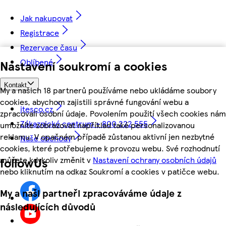
Jak nakupovat
Registrace
Rezervace času
Oblíbené
Nastavení soukromí a cookies
Kontakt
My a našich 18 partnerů používáme nebo ukládáme soubory
cookies, abychom zajistili správné fungování webu a
itesco.cz
zpracovali osobní údaje. Povolením použití všech cookies nám
Zákaznické centrum - 800 222 555
umožníte zobrazovat například také personalizovanou
reklamu. V opačném případě zůstanou aktivní jen nezbytné
Naše obchody
cookies, které potřebujeme k provozu webu. Své rozhodnutí
můžete kdykoliv změnit v
Nastavení ochrany osobních údajů
followUs
nebo kliknutím na odkaz Soukromí a cookies v patičce webu.
My a naši partneři zpracováváme údaje z
následujících důvodů