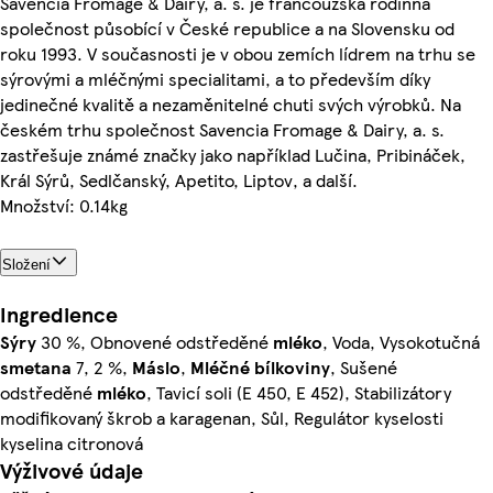
Savencia Fromage & Dairy, a. s. je francouzská rodinná
společnost působící v České republice a na Slovensku od
roku 1993. V současnosti je v obou zemích lídrem na trhu se
sýrovými a mléčnými specialitami, a to především díky
jedinečné kvalitě a nezaměnitelné chuti svých výrobků. Na
českém trhu společnost Savencia Fromage & Dairy, a. s.
zastřešuje známé značky jako například Lučina, Pribináček,
Král Sýrů, Sedlčanský, Apetito, Liptov, a další.
Množství: 0.14kg
Složení
Ingredience
Sýry
30 %, Obnovené odstředěné
mléko
, Voda, Vysokotučná
smetana
7, 2 %,
Máslo
,
Mléčné
bílkoviny
, Sušené
odstředěné
mléko
, Tavicí soli (E 450, E 452), Stabilizátory
modifikovaný škrob a karagenan, Sůl, Regulátor kyselosti
kyselina citronová
Výživové údaje