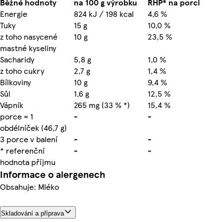
Běžné hodnoty
na 100 g výrobku
RHP* na porci
Energie
824 kJ / 198 kcal
4,6 %
Tuky
15 g
10,0 %
z toho nasycené
10 g
23,5 %
mastné kyseliny
Sacharidy
5,8 g
1,0 %
z toho cukry
2,7 g
1,4 %
Bílkoviny
10 g
9,4 %
Sůl
1,6 g
12,5 %
Vápník
265 mg (33 % *)
15,4 %
porce = 1
-
-
obdélníček (46,7 g)
3 porce v balení
-
-
* referenční
-
-
hodnota příjmu
Informace o alergenech
Obsahuje: Mléko
Skladování a příprava