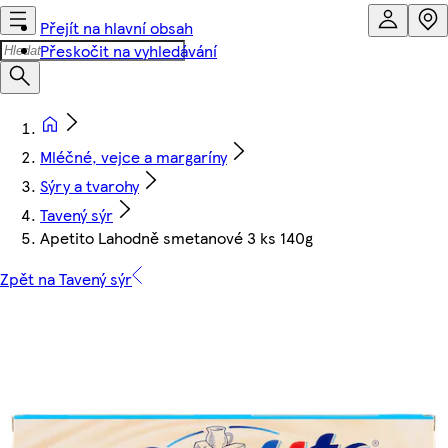
Přejít na hlavní obsah
Přeskočit na vyhledávání
Mléčné, vejce a margaríny
Sýry a tvarohy
Tavený sýr
Apetito Lahodně smetanové 3 ks 140g
Zpět na Tavený sýr