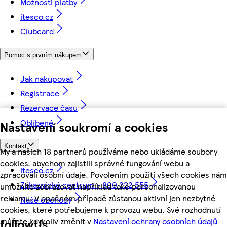
Možnosti platby
itesco.cz
Clubcard
Pomoc s prvním nákupem
Jak nakupovat
Registrace
Rezervace času
Oblíbené
Nastavení soukromí a cookies
Kontakt
My a našich 18 partnerů používáme nebo ukládáme soubory
cookies, abychom zajistili správné fungování webu a
itesco.cz
zpracovali osobní údaje. Povolením použití všech cookies nám
Zákaznické centrum - 800 222 555
umožníte zobrazovat například také personalizovanou
reklamu. V opačném případě zůstanou aktivní jen nezbytné
Naše obchody
cookies, které potřebujeme k provozu webu. Své rozhodnutí
můžete kdykoliv změnit v
Nastavení ochrany osobních údajů
followUs