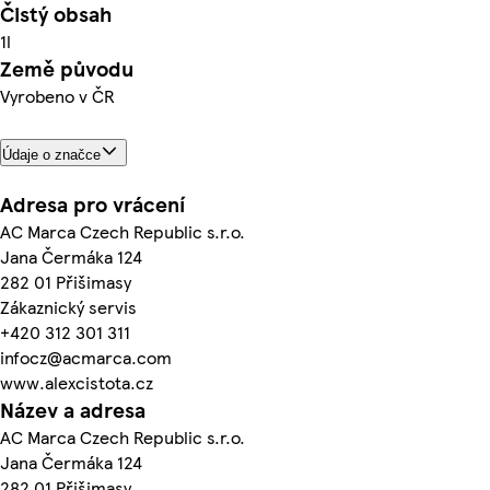
Čistý obsah
1l
Země původu
Vyrobeno v ČR
Údaje o značce
Adresa pro vrácení
AC Marca Czech Republic s.r.o.
Jana Čermáka 124
282 01 Přišimasy
Zákaznický servis
+420 312 301 311
infocz@acmarca.com
www.alexcistota.cz
Název a adresa
AC Marca Czech Republic s.r.o.
Jana Čermáka 124
282 01 Přišimasy