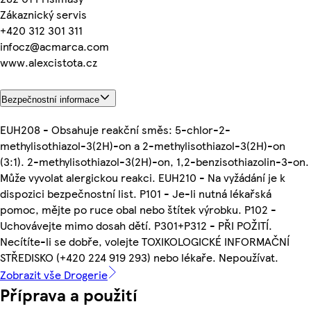
Zákaznický servis
+420 312 301 311
infocz@acmarca.com
www.alexcistota.cz
Bezpečnostní informace
EUH208 - Obsahuje reakční směs: 5-chlor-2-
methylisothiazol-3(2H)-on a 2-methylisothiazol-3(2H)-on
(3:1). 2-methylisothiazol-3(2H)-on, 1,2-benzisothiazolin-3-on.
Může vyvolat alergickou reakci. EUH210 - Na vyžádání je k
dispozici bezpečnostní list. P101 - Je-li nutná lékařská
pomoc, mějte po ruce obal nebo štítek výrobku. P102 -
Uchovávejte mimo dosah dětí. P301+P312 - PŘI POŽITÍ.
Necítíte-li se dobře, volejte TOXIKOLOGICKÉ INFORMAČNÍ
STŘEDISKO (+420 224 919 293) nebo lékaře. Nepoužívat.
Zobrazit vše Drogerie
Příprava a použití