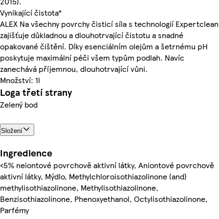
2015).
Vynikající čistota*
ALEX Na všechny povrchy čisticí síla s technologií Expertclean
zajišťuje důkladnou a dlouhotrvající čistotu a snadné
opakované čištění. Díky esenciálním olejům a šetrnému pH
poskytuje maximální péči všem typům podlah. Navíc
zanechává příjemnou, dlouhotrvající vůni.
Množství: 1l
Loga třetí strany
Zelený bod
Složení
Ingredience
<5% neiontové povrchově aktivní látky, Aniontové povrchově
aktivní látky, Mýdlo, Methylchloroisothiazolinone (and)
methylisothiazolinone, Methylisothiazolinone,
Benzisothiazolinone, Phenoxyethanol, Octylisothiazolinone,
Parfémy