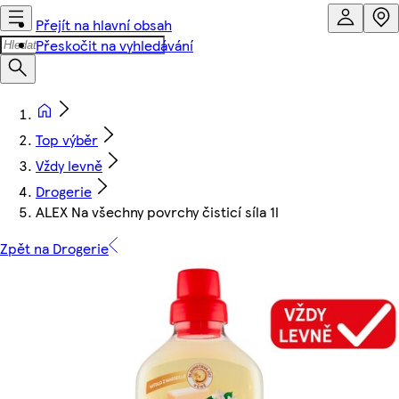
Přejít na hlavní obsah
Přeskočit na vyhledávání
Top výběr
Vždy levně
Drogerie
ALEX Na všechny povrchy čisticí síla 1l
Zpět na Drogerie