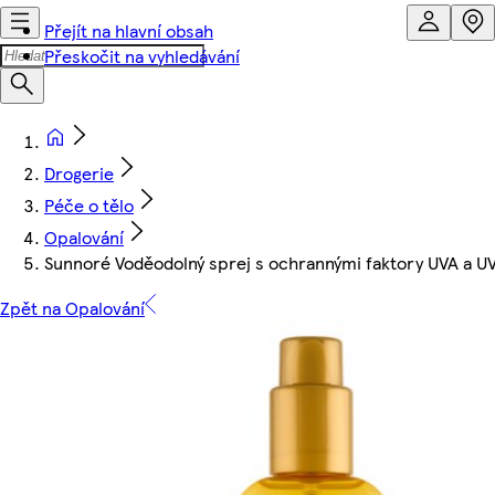
Přejít na hlavní obsah
Přeskočit na vyhledávání
Drogerie
Péče o tělo
Opalování
Sunnoré Voděodolný sprej s ochrannými faktory UVA a 
Zpět na Opalování