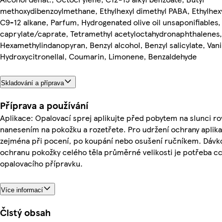
methoxydibenzoylmethane, Ethylhexyl dimethyl PABA, Ethylhexyl
C9-12 alkane, Parfum, Hydrogenated olive oil unsaponifiables
caprylate/caprate, Tetramethyl acetyloctahydronaphthalenes,
Hexamethylindanopyran, Benzyl alcohol, Benzyl salicylate, Vanil
Hydroxycitronellal, Coumarin, Limonene, Benzaldehyde
Skladování a příprava
Příprava a používání
Aplikace: Opalovací sprej aplikujte před pobytem na slunci 
nanesením na pokožku a rozetřete. Pro udržení ochrany aplika
zejména při pocení, po koupání nebo osušení ručníkem. Dávk
ochranu pokožky celého těla průměrné velikosti je potřeba cc
opalovacího přípravku.
Více informací
Čistý obsah