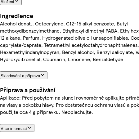
Složení
Ingredience
Alcohol denat., Octocrylene, C12-15 alkyl benzoate, Butyl
methoxydibenzoylmethane, Ethylhexyl dimethyl PABA, Ethylhexyl
12 alkane, Parfum, Hydrogenated olive oil unsaponifiables, Co
caprylate/caprate, Tetramethyl acetyloctahydronaphthalenes,
Hexamethylindanylnopyran, Benzyl alcohol, Benzyl salicylate, Va
Hydroxycitronellal, Coumarin, Limonene, Benzaldehyde
Skladování a příprava
Příprava a používání
Aplikace: Před pobytem na slunci rovnoměrně aplikujte přim
na vlasy a pokožku hlavy. Pro dostatečnou ochranu vlasů a pok
použijte cca 4 g přípravku. Neoplachujte.
Více informací